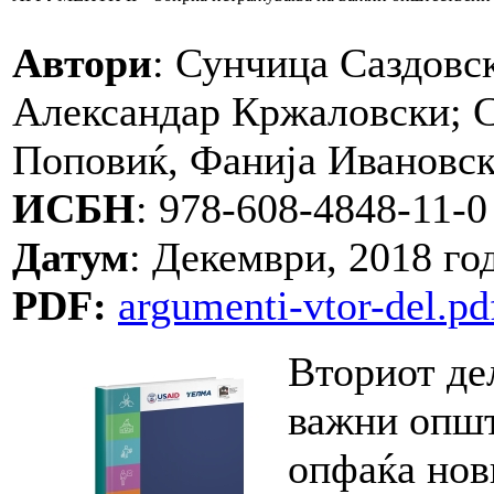
Aвтори
: Сунчица Саздовск
Александар Кржаловски; 
Поповиќ, Фанија Ивановск
ИСБН
: 978-608-4848-11-0
Датум
: Декември, 2018 го
PDF:
argumenti-vtor-del.pd
Вториот де
важни опш
опфаќа нов