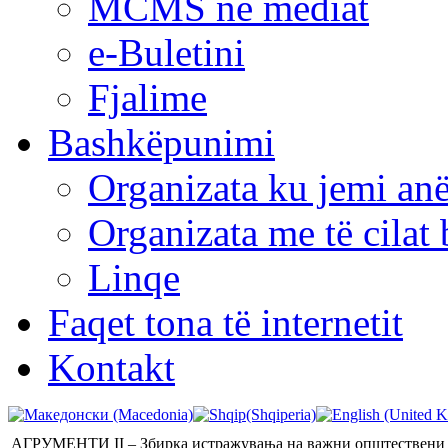
MCMS në mediat
e-Buletini
Fjalime
Bashkëpunimi
Organizata ku jemi anë
Organizata me të cila
Linqe
Faqet tona të internetit
Kontakt
АГРУМЕНТИ II – Збирка истражувања на важни општествени