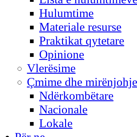
Hulumtime
Materiale resurse
Praktikat qytetare
Opinione
Vlerësime
Çmime dhe mirënjohj
Ndërkombëtare
Nacionale
Lokale
Për ne