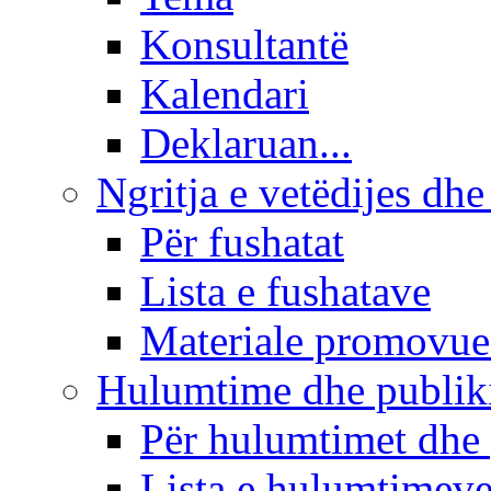
Konsultantë
Kalendari
Deklaruan...
Ngritja e vetëdijes dhe
Për fushatat
Lista e fushatave
Materiale promovue
Hulumtime dhe publi
Për hulumtimet dhe
Lista e hulumtimev