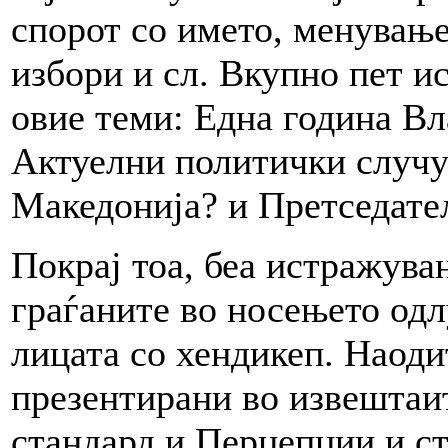
спорот со името, менување
избори и сл. Вкупно пет и
овие теми: Една година Вл
Актуелни политички случу
Македонија? и Претседате
Покрај тоа, беа истражува
граѓаните во носењето одл
лицата со хендикеп. Наоди
презентирани во извештаи
стандард и Перцепции и ст