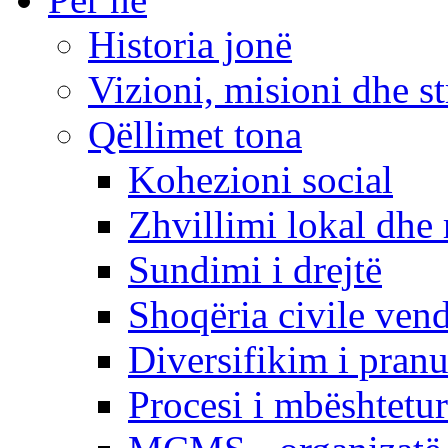
Historia jonë
Vizioni, misioni dhe st
Qëllimet tona
Kohezioni social
Zhvillimi lokal dhe 
Sundimi i drejtë
Shoqëria civile ven
Diversifikim i pranu
Procesi i mbështetur