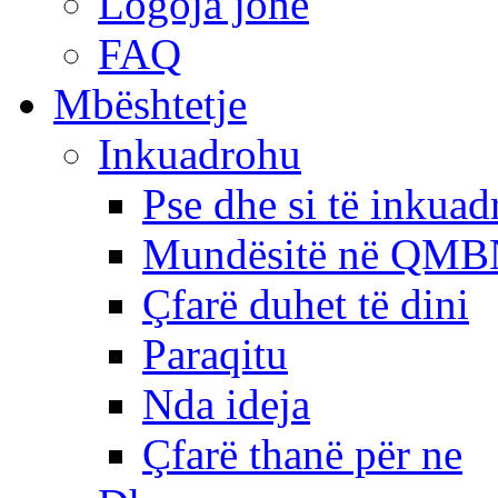
Logoja jonë
FAQ
Mbështetje
Inkuadrohu
Pse dhe si të inkua
Mundësitë në QMB
Çfarë duhet të dini
Paraqitu
Nda ideja
Çfarë thanë për ne