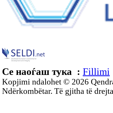
Се наоѓаш тука :
Fillimi
Kopjimi ndalohet © 2026 Qend
Ndërkombëtar. Të gjitha të drejta