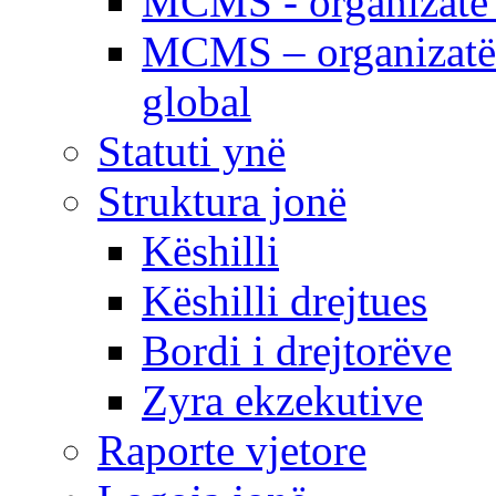
MCMS - organizatë e
MCMS – organizatë 
global
Statuti ynë
Struktura jonë
Këshilli
Këshilli drejtues
Bordi i drejtorëve
Zyra ekzekutive
Raporte vjetore