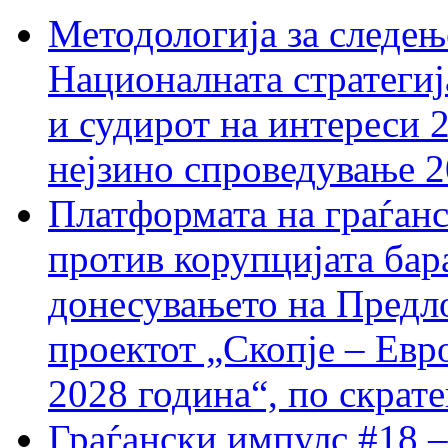
Методологија за следењ
Националната стратегиј
и судирот на интереси 
нејзино спроведување 
Платформата на граѓанс
против корупцијата бар
донесувањето на Предло
проектот „Скопје – Евр
2028 година“, по скрат
Граѓански импулс #18 –