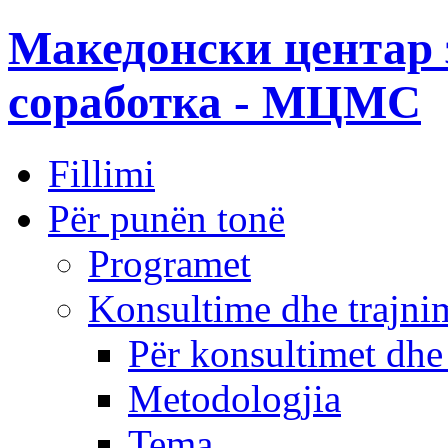
Македонски центар 
соработка - МЦМС
Fillimi
Për punën tonë
Programet
Konsultime dhe trajni
Për konsultimet dhe
Metodologjia
Tema