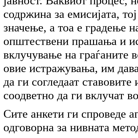
јавност. Ваквиот процес, 
содржина за емисијата, то
значење, а тоа е градење н
општествени прашања и ис
вклучување на граѓаните во
овие истражувања, им дав
да ги согледаат ставовите
соодветно да ги вклучат 
Сите анкети ги спроведе а
одговорна за нивната мет