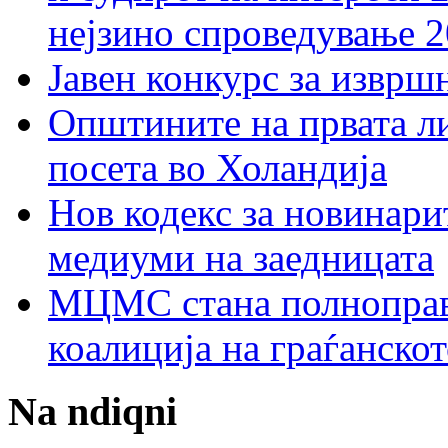
нејзино спроведување 
Јавен конкурс за изврш
Општините на првата ли
посета во Холандија
Нов кодекс за новинарит
медиуми на заедницата
МЦМС стана полноправн
коалиција на граѓанск
Na ndiqni