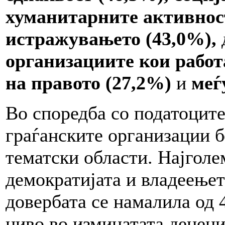
хуманитарните активнос
истражувањето (43,0%),
организациите кои работ
на правото (27,2%)
и
меѓу
Во споредба со податоците
граѓанските организации 
тематски области. Најголе
демократијата и владеењет
довербата се намалила од 
ниво во изминатата децени