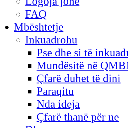
Logoja jonë
FAQ
Mbështetje
Inkuadrohu
Pse dhe si të inkua
Mundësitë në QMB
Çfarë duhet të dini
Paraqitu
Nda ideja
Çfarë thanë për ne