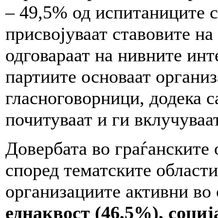
– 49,5% од испитаниците с
присвојуваат ставовите на
одговараат на нивните инт
партиите основаат организ
гласноговорници, додека с
почитуваат и ги вклучуваа
Довербата во граѓанските 
според тематските области 
организациите активни во
еднаквост (46,5%)
, соци