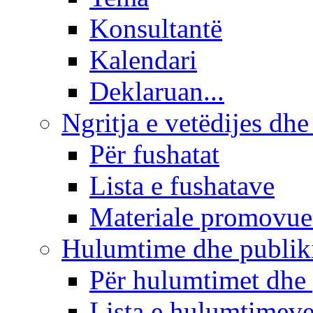
Konsultantë
Kalendari
Deklaruan...
Ngritja e vetëdijes dhe
Për fushatat
Lista e fushatave
Materiale promovue
Hulumtime dhe publi
Për hulumtimet dhe
Lista e hulumtimev