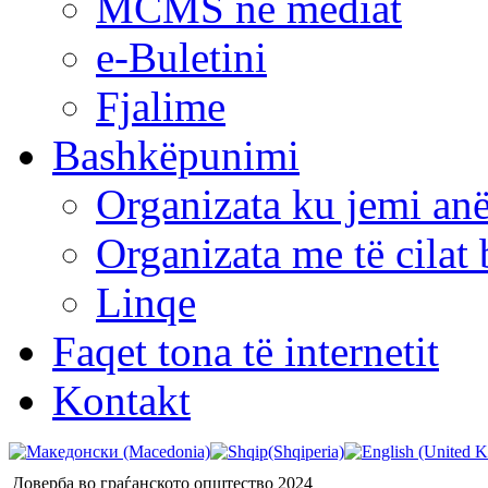
MCMS në mediat
e-Buletini
Fjalime
Bashkëpunimi
Organizata ku jemi anë
Organizata me të cila
Linqe
Faqet tona të internetit
Kontakt
Доверба во граѓанското општество 2024