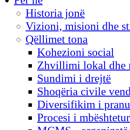
Historia jonë
Vizioni, misioni dhe st
Qëllimet tona
Kohezioni social
Zhvillimi lokal dhe 
Sundimi i drejtë
Shoqëria civile ven
Diversifikim i pranu
Procesi i mbështetur