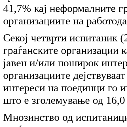
41,7% кај неформалните гр
организациите на работода
Секој четврти испитаник (
граѓанските организации к
јавен и/или поширок интер
организациите дејствуваат
интереси на поединци го и
што е зголемување од 16,0
Мнозинство од испитаници