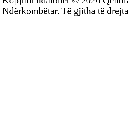
Kopjimi ndalohet © 2026 Qend
Ndërkombëtar. Të gjitha të drejta