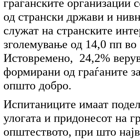
граѓанските организации 
од странски држави и нив
служат на странските инте
зголемување од 14,0 пп во
Истовремено, 24,2% верув
формирани од граѓаните за
општо добро.
Испитаниците имаат подел
улогата и придонесот на г
општеството, при што најв