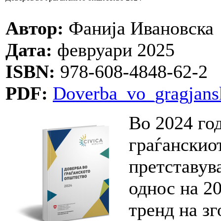
Автор:
Фанија Ивановска
Дата:
февруари 2025
ISBN:
978-608-4848-62-2
PDF:
Doverba_vo_gragjans
Во 2024 год
граѓанскио
претставув
однос на 2
тренд на з