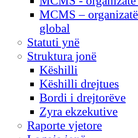
MCMS - organizatë e
MCMS – organizatë 
global
Statuti ynë
Struktura jonë
Këshilli
Këshilli drejtues
Bordi i drejtorëve
Zyra ekzekutive
Raporte vjetore