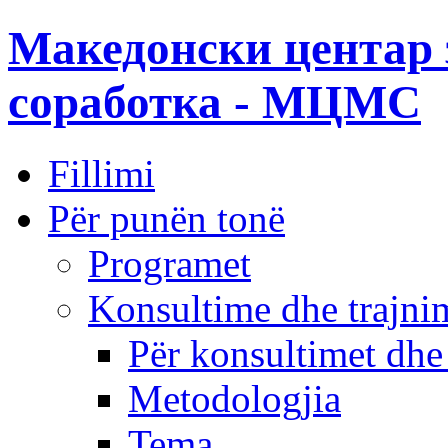
Македонски центар 
соработка - МЦМС
Fillimi
Për punën tonë
Programet
Konsultime dhe trajni
Për konsultimet dhe
Metodologjia
Tema