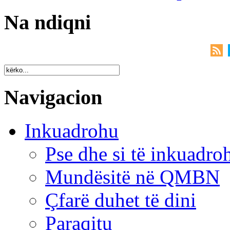
Na ndiqni
Navigacion
Inkuadrohu
Pse dhe si të inkuadr
Mundësitë në QMBN
Çfarë duhet të dini
Paraqitu