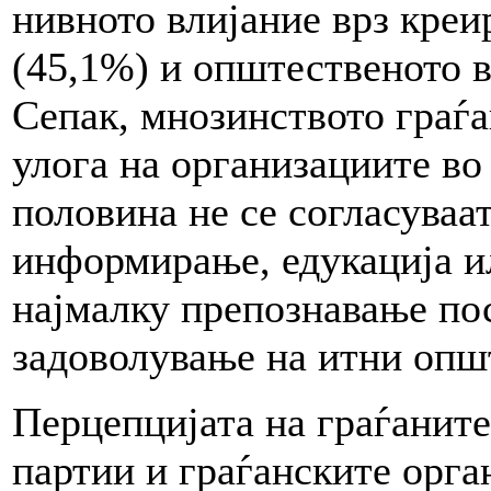
нивното влијание врз креи
(45,1%) и општественото в
Сепак, мнозинството граѓа
улога на организациите во
половина не се согласуваа
информирање, едукација и
најмалку препознавање по
задоволување на итни опш
Перцепцијата на граѓаните
партии и граѓанските орг