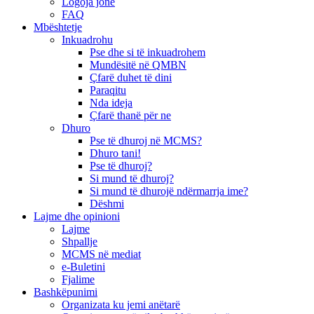
Logoja jonë
FAQ
Mbështetje
Inkuadrohu
Pse dhe si të inkuadrohem
Mundësitë në QMBN
Çfarë duhet të dini
Paraqitu
Nda ideja
Çfarë thanë për ne
Dhuro
Pse të dhuroj në MCMS?
Dhuro tani!
Pse të dhuroj?
Si mund të dhuroj?
Si mund të dhurojë ndërmarrja ime?
Dëshmi
Lajme dhe opinioni
Lajme
Shpallje
MCMS në mediat
e-Buletini
Fjalime
Bashkëpunimi
Organizata ku jemi anëtarë