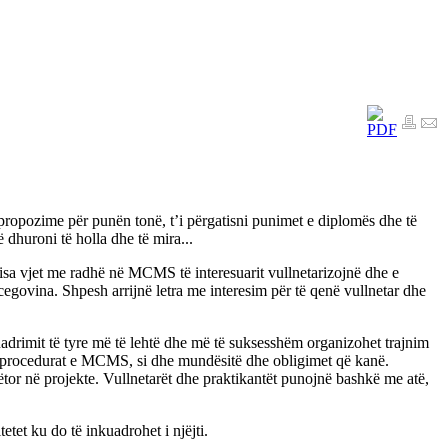
propozime për punën tonë, t’i përgatisni punimet e diplomës dhe të
 dhuroni të holla dhe të mira...
 disa vjet me radhë në MCMS të interesuarit vullnetarizojnë dhe e
govina. Shpesh arrijnë letra me interesim për të qenë vullnetar dhe
drimit të tyre më të lehtë dhe më të suksesshëm organizohet trajnim
 dhe procedurat e MCMS, si dhe mundësitë dhe obligimet që kanë.
r në projekte. Vullnetarët dhe praktikantët punojnë bashkë me atë,
etet ku do të inkuadrohet i njëjti.