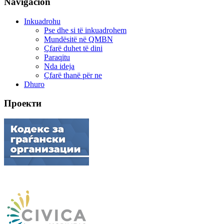
Navigacion
Inkuadrohu
Pse dhe si të inkuadrohem
Mundësitë në QMBN
Çfarë duhet të dini
Paraqitu
Nda ideja
Çfarë thanë për ne
Dhuro
Проекти