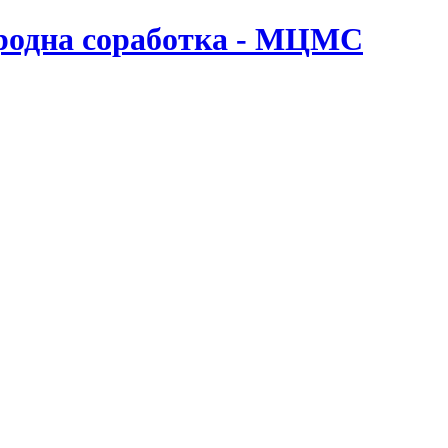
ародна соработка - МЦМС