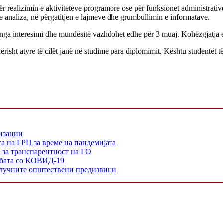
ër realizimin e aktiviteteve programore ose për funksionet administrati
e analiza, në përgatitjen e lajmeve dhe grumbullimin e informatave.
t nga interesimi dhe mundësitë vazhdohet edhe për 3 muaj. Kohëzgjatja e 
ht atyre të cilët janë në studime para diplomimit. Kështu studentët të 
низации
а на ГРЦ за време на пандемијата
е за транспарентност на ГО
орбата со КОВИД-19
 клучните општествени предизвици