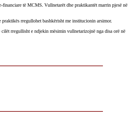
ve-financiare të MCMS. Vullnetarët dhe praktikantët marrin pjesë në
praktikës rregullohet bashkërisht me institucionin arsimor.
cilët rregullisht e ndjekin mësimin vullnetarizojnë nga disa orë në