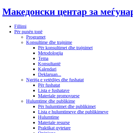
Македонски центар за меѓун
Fillimi
Për punën tonë
Programet
Konsultime dhe trajnime
Për konsultimet dhe trajnimet
Metodologjia
Tema
Konsultantë
Kalendari
Deklaruan...
Ngritja e vetëdijes dhe fushatat
Për fushatat
Lista e fushatave
Materiale promovuese
Hulumtime dhe publikime
Për hulumtimet dhe publikimet
Lista e hulumtimeve dhe publikimeve
Hulumtime
Materiale resurse
Praktikat qytetare