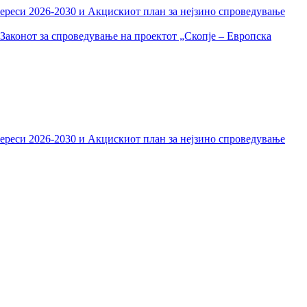
тереси 2026-2030 и Акцискиот план за нејзино спроведување
Законот за спроведување на проектот „Скопје – Европска
тереси 2026-2030 и Акцискиот план за нејзино спроведување