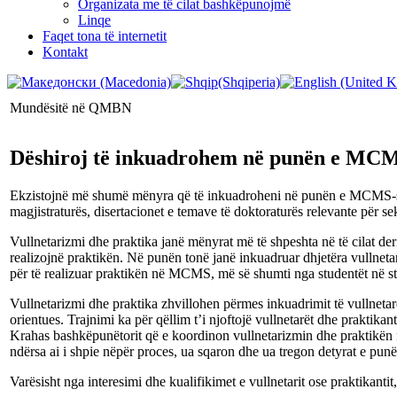
Organizata me të cilat bashkëpunojmë
Linqe
Faqet tona të internetit
Kontakt
Mundësitë në QMBN
Dëshiroj të inkuadrohem në punën e MC
Ekzistojnë më shumë mënyra që të inkuadroheni në punën e MCMS-së. Mu
magjistraturës, disertacionet e temave të doktoraturës relevante për s
Vullnetarizmi dhe praktika janë mënyrat më të shpeshta në të cilat der
realizojnë praktikën. Në punën tonë janë inkuadruar dhjetëra vullnet
për të realizuar praktikën në MCMS, më së shumti nga studentët në s
Vullnetarizmi dhe praktika zhvillohen përmes inkuadrimit të vullneta
orientues. Trajnimi ka për qëllim t’i njoftojë vullnetarët dhe praktik
Krahas bashkëpunëtorit që e koordinon vullnetarizmin dhe praktikën 
ndërsa ai i shpie nëpër proces, ua sqaron dhe ua tregon detyrat e pun
Varësisht nga interesimi dhe kualifikimet e vullnetarit ose praktikanti