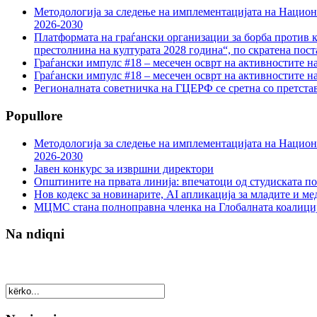
Методологија за следење на имплементацијата на Национа
2026-2030
Платформата на граѓански организации за борба против к
престолнина на културата 2028 година“, по скратена пост
Граѓански импулс #18 – месечен осврт на активностите н
Граѓански импулс #18 – месечен осврт на активностите н
Регионалната советничка на ГЦЕРФ се сретна со претс
Popullore
Методологија за следење на имплементацијата на Национа
2026-2030
Јавен конкурс за извршни директори
Општините на првата линија: впечатоци од студиската по
Нов кодекс за новинарите, AI апликација за младите и м
МЦМС стана полноправна членка на Глобалната коалици
Na ndiqni