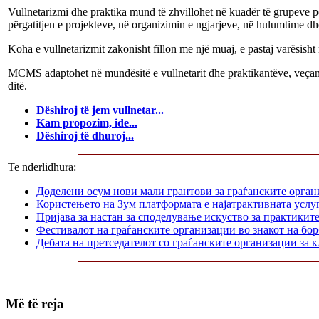
Vullnetarizmi dhe praktika mund të zhvillohet në kuadër të grupeve p
përgatitjen e projekteve, në organizimin e ngjarjeve, në hulumtime dh
Koha e vullnetarizmit zakonisht fillon me një muaj, e pastaj varësish
MCMS adaptohet në mundësitë e vullnetarit dhe praktikantëve, veçanëris
ditë.
Dëshiroj të jem vullnetar...
Kam propozim, ide...
Dëshiroj të dhuroj...
Te nderlidhura:
Доделени осум нови мали грантови за граѓанските орга
Користењето на Зум платформата е најатрактивната услуг
Пријава за настан за споделување искуство за практикит
Фестивалот на граѓанските организации во знакот на б
Дебата на претседателот со граѓанските организации за
Më të reja