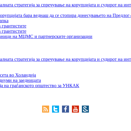
лната стратегија за спречување на корупцијата и судирот на ин
орупцијата бара веднаш да се стопира донесувањето на Предлог-
апка
а грантистите
а грантистите
тавници на МЦМС и партнерските организации
лната стратегија за спречување на корупцијата и судирот на ин
сета во Холандија
едиуми на заедницата
ја на граѓанското општество за УНКАК