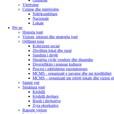
Opinione
Vlerësime
Çmime dhe mirënjohje
Ndërkombëtare
Nacionale
Lokale
Për ne
Historia jonë
Vizioni, misioni dhe strategjia jonë
Qëllimet tona
Kohezioni social
Zhvillimi lokal dhe rural
Sundimi i drejtë
Shoqëria civile vendore dhe dinamike
Diversifikim i pranuar kulturor
Procesi i mbështetur eurointegrues
MCMS - organizatë e pavarur dhe me kredibilitet
MCMS – organizatë me rrënjë lokale dhe vizion g
Statuti ynë
Struktura jonë
Këshilli
Këshilli drejtues
Bordi i drejtorëve
Zyra ekzekutive
Raporte vjetore