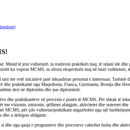
MS!
nd të jeni vullnetarë, ta realizoni praktikën tuaj, të ndani ide dhe 
ektorët ku vepron MCMS, ta ofroni ekspertizën tuaj në bazë vullnetare, të
i tani me vetë iniciativë janë inkuadruar personat e interesuar. Tashmë
arë dhe praktikantë nga Maqedonia, Franca, Gjermania, Bosnja dhe Herce
tudime deri në diplomim dhe pas diplomimit.
rëve dhe praktikantëve në procesin e punës të MCMS. Për shkak të inkua
antët me vizionin, misionin, qëllimet afatgjate, aktivitetet dhe sistemet
në MCMS, për çdo vullnetar/praktikant angazhohet nga një bashkëpunëto
ës dhe u delegon obligime.
t, si dhe nga qasja e programeve dhe proceseve caktohet fusha dhe aktivit