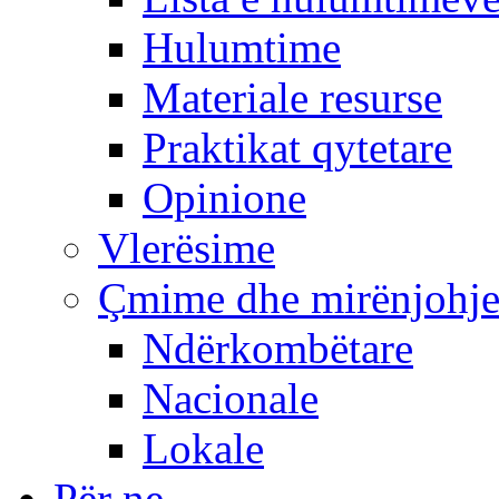
Hulumtime
Materiale resurse
Praktikat qytetare
Opinione
Vlerësime
Çmime dhe mirënjohj
Ndërkombëtare
Nacionale
Lokale
Për ne