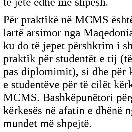
të jetë edhe më shpesh.
Për praktikë në MCMS është 
lartë arsimor nga Maqedonia 
ku do të jepet përshkrim i 
praktik për studentët e tij 
pas diplomimit), si dhe për 
e studentëve për të cilët kër
MCMS. Bashkëpunëtori përg
kërkesës në afatin e dhënë n
mundet më shpejtë.