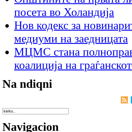
посета во Холандија
Нов кодекс за новинарит
медиуми на заедницата
МЦМС стана полноправн
коалиција на граѓанск
Na ndiqni
Navigacion