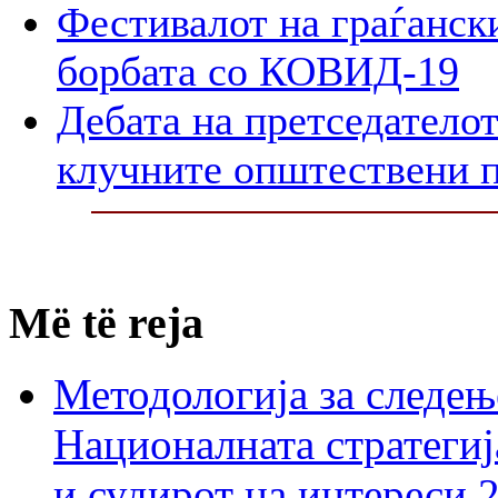
Фестивалот на граѓански
борбата со КОВИД-19
Дебата на претседателот
клучните општествени 
Më të reja
Методологија за следењ
Националната стратегиј
и судирот на интереси 