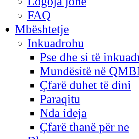
Logoja jonë
FAQ
Mbështetje
Inkuadrohu
Pse dhe si të inkua
Mundësitë në QMB
Çfarë duhet të dini
Paraqitu
Nda ideja
Çfarë thanë për ne