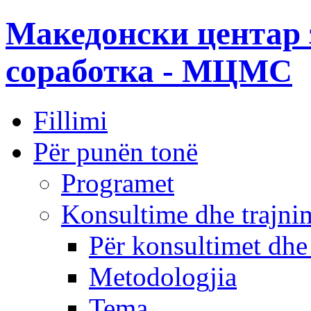
Македонски центар 
соработка - МЦМС
Fillimi
Për punën tonë
Programet
Konsultime dhe trajni
Për konsultimet dhe
Metodologjia
Tema