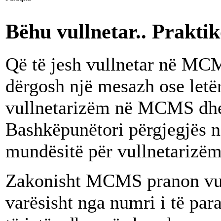
Bëhu vullnetar.. Praktiko
Që të jesh vullnetar në MC
dërgosh një mesazh ose letër
vullnetarizëm në MCMS dhe n
Bashkëpunëtori përgjegjës 
mundësitë për vullnetarizëm 
Zakonisht MCMS pranon vull
varësisht nga numri i të pa