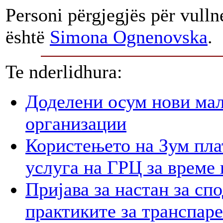
Personi përgjegjës për vull
është
Simona Ognenovska
.
Te nderlidhura:
Доделени осум нови мал
организации
Користењето на Зум пла
услуга на ГРЦ за време 
Пријава за настан за сп
практиките за транспар