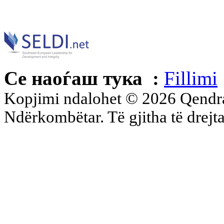
Се наоѓаш тука :
Fillimi
Kopjimi ndalohet © 2026 Qend
Ndërkombëtar. Të gjitha të drejta