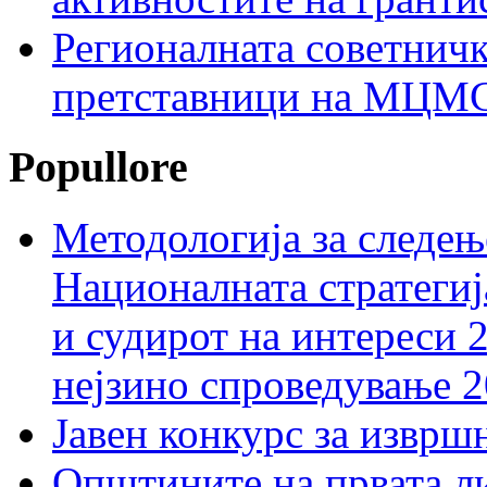
Регионалната советничк
претставници на МЦМС 
Popullore
Методологија за следењ
Националната стратегиј
и судирот на интереси 
нејзино спроведување 
Јавен конкурс за изврш
Општините на првата ли