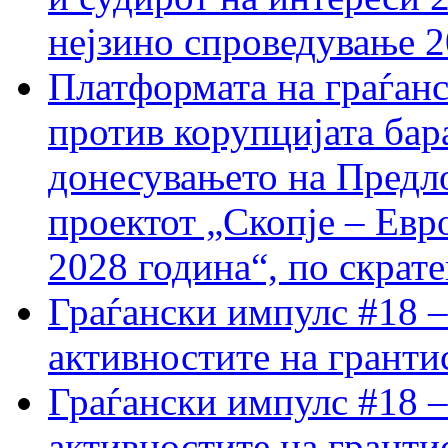
нејзино спроведување 
Платформата на граѓанс
против корупцијата бар
донесувањето на Предло
проектот „Скопје – Евр
2028 година“, по скрат
Граѓански импулс #18 –
активностите на гранти
Граѓански импулс #18 –
активностите на гранти