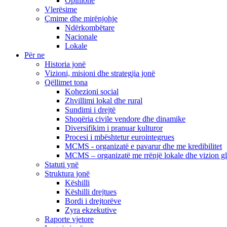
Opinione
Vlerësime
Çmime dhe mirënjohje
Ndërkombëtare
Nacionale
Lokale
Për ne
Historia jonë
Vizioni, misioni dhe strategjia jonë
Qëllimet tona
Kohezioni social
Zhvillimi lokal dhe rural
Sundimi i drejtë
Shoqëria civile vendore dhe dinamike
Diversifikim i pranuar kulturor
Procesi i mbështetur eurointegrues
MCMS - organizatë e pavarur dhe me kredibilitet
MCMS – organizatë me rrënjë lokale dhe vizion g
Statuti ynë
Struktura jonë
Këshilli
Këshilli drejtues
Bordi i drejtorëve
Zyra ekzekutive
Raporte vjetore