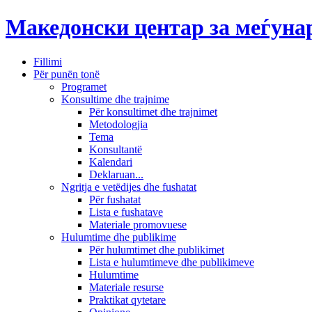
Македонски центар за меѓун
Fillimi
Për punën tonë
Programet
Konsultime dhe trajnime
Për konsultimet dhe trajnimet
Metodologjia
Tema
Konsultantë
Kalendari
Deklaruan...
Ngritja e vetëdijes dhe fushatat
Për fushatat
Lista e fushatave
Materiale promovuese
Hulumtime dhe publikime
Për hulumtimet dhe publikimet
Lista e hulumtimeve dhe publikimeve
Hulumtime
Materiale resurse
Praktikat qytetare