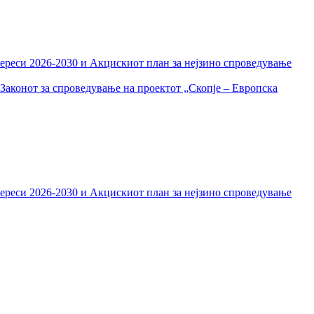
тереси 2026-2030 и Акцискиот план за нејзино спроведување
Законот за спроведување на проектот „Скопје – Европска
тереси 2026-2030 и Акцискиот план за нејзино спроведување