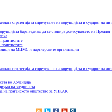
лната стратегија за спречување на корупцијата и судирот на ин
орупцијата бара веднаш да се стопира донесувањето на Предлог-
апка
а грантистите
а грантистите
тавници на МЦМС и партнерските организации
лната стратегија за спречување на корупцијата и судирот на ин
сета во Холандија
едиуми на заедницата
ја на граѓанското општество за УНКАК