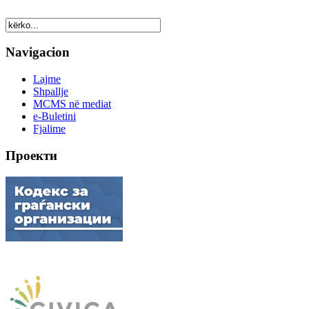
Navigacion
Lajme
Shpallje
MCMS në mediat
e-Buletini
Fjalime
Проекти