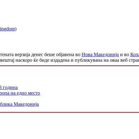
тената верзија денес беше објавена во
Нова Македонија
и во
Кох
вештај наскоро ќе биде издадена и публикувана на оваа веб стра
8 година
ропа на едно место
ублика Македонија