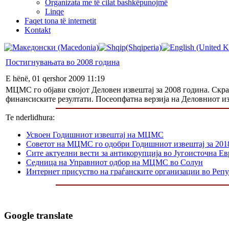
Organizata me të cilat bashkëpunojmë
Linqe
Faqet tona të internetit
Kontakt
Постигнувањата во 2008 година
E hënë, 01 qershor 2009 11:19
МЦМС го објави својот Деловен извештај за 2008 година. Скра
финансиските резултати. Посеопфатна верзија на Деловниот из
Te nderlidhura:
Усвоен Годишниот извештај на МЦМС
Советот на МЦМС го одобри Годишниот извештај за 201
Сите актуелни вести за антикорупција во Југоисточна Ев
Седница на Управниот одбор на МЦМС во Солун
Интернет присуство на граѓанските организации во Реп
Google translate