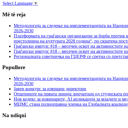
Select Language
▼
Më të reja
Методологија за следење на имплементацијата на Национа
2026-2030
Платформата на граѓански организации за борба против к
престолнина на културата 2028 година“, по скратена пост
Граѓански импулс #18 – месечен осврт на активностите н
Граѓански импулс #18 – месечен осврт на активностите н
Регионалната советничка на ГЦЕРФ се сретна со претс
Popullore
Методологија за следење на имплементацијата на Национа
2026-2030
Јавен конкурс за извршни директори
Општините на првата линија: впечатоци од студиската по
Нов кодекс за новинарите, AI апликација за младите и м
МЦМС стана полноправна членка на Глобалната коалици
Na ndiqni