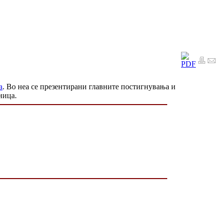
а
. Во неа се презентирани главните постигнувања и
ница.