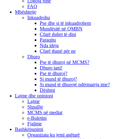
Logoja jonë
FAQ
Mbështetje
Inkuadrohu
Pse dhe si të inkuadrohem
Mundësitë në QMBN
Çfarë duhet të dini
Paraqitu
Nda ideja
Çfarë thanë për ne
Dhuro
Pse të dhuroj në MCMS?
Dhuro tani!
Pse të dhuroj?
Si mund të dhuroj?
Si mund të dhurojë ndërmarrja ime?
Dëshmi
Lajme dhe opinioni
Lajme
Shpallje
MCMS në mediat
e-Buletini
Fjalime
Bashkëpunimi
Organizata ku jemi anëtarë