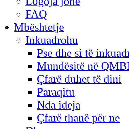
Logoja jonë
FAQ
Mbështetje
Inkuadrohu
Pse dhe si të inkua
Mundësitë në QMB
Çfarë duhet të dini
Paraqitu
Nda ideja
Çfarë thanë për ne