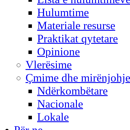
Hulumtime
Materiale resurse
Praktikat qytetare
Opinione
Vlerësime
Çmime dhe mirënjohj
Ndërkombëtare
Nacionale
Lokale
Për ne