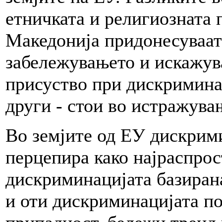
етничката и религиозната 
Македонија придонесуваат 
забележувањето и искажув
присуство при дискримина
други - стои во истражува
Во земјите од ЕУ дискрими
перцепира како најраспрос
дискриминацијата базирана
и оти дискриминацијата по