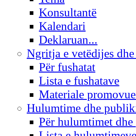
Konsultantë
Kalendari
Deklaruan...
Ngritja e vetëdijes dhe
Për fushatat
Lista e fushatave
Materiale promovue
Hulumtime dhe publi
Për hulumtimet dhe
Lista e hulumtimev