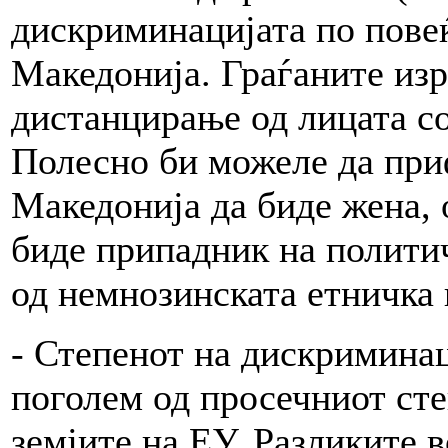
дискриминацијата по повеќ
Македонија. Граѓаните изр
дистанцирање од лицата со
Полесно би можеле да при
Македонија да биде жена, 
биде припадник на политич
од немнозинската етничка 
- Степенот на дискриминац
поголем од просечниот ст
земјите на ЕУ. Разликите в