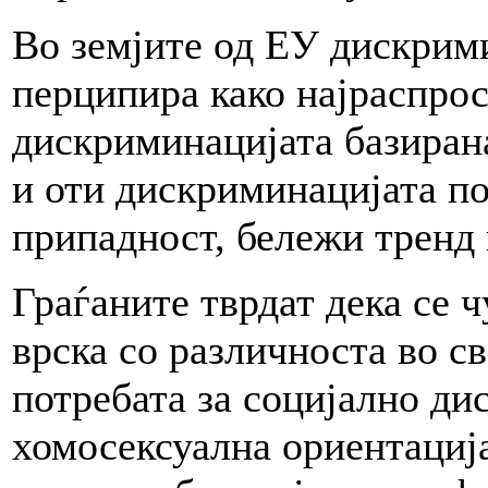
Во земјите од ЕУ дискрими
перципира како најраспрос
дискриминацијата базирана
и оти дискриминацијата по
припадност, бележи тренд
Граѓаните тврдат дека се ч
врска со различноста во с
потребата за социјално ди
хомосексуална ориентација