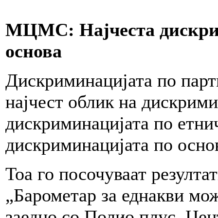
МЦМС: Најчеста дискри
основа
Дискриминацијата по парти
најчест облик на дискрими
дискриминацијата по етнич
дискриминацијата по основ 
Тоа го посочуваат резулта
„Барометар за еднакви мо
заедно со Полио плус, Цен