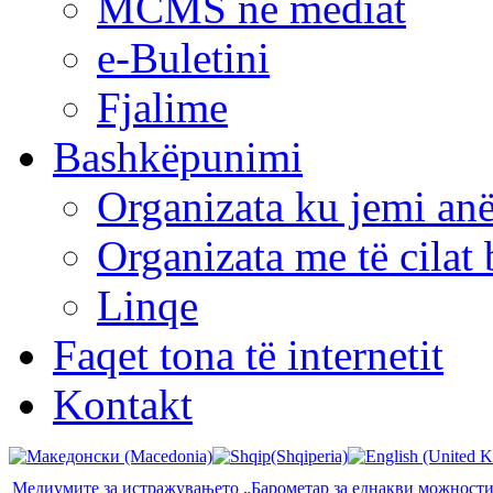
MCMS në mediat
e-Buletini
Fjalime
Bashkëpunimi
Organizata ku jemi anë
Organizata me të cila
Linqe
Faqet tona të internetit
Kontakt
Медиумите за истражувањето „Барометар за еднакви можност