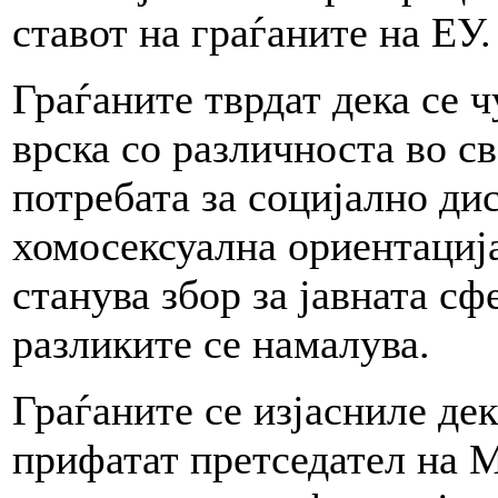
ставот на граѓаните на ЕУ.
Граѓаните тврдат дека се ч
врска со различноста во с
потребата за социјално ди
хомосексуална ориентација
станува збор за јавната сф
разликите се намалува.
Граѓаните се изјасниле де
прифатат претседател на М