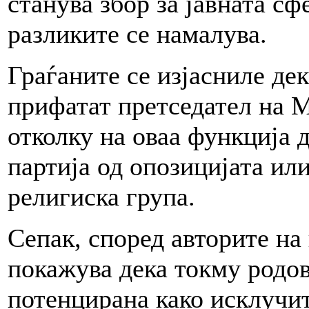
станува збор за јавната сф
разликите се намалува.
Граѓаните се изјасниле де
прифатат претседател на М
отколку на оваа функција 
партија од опозицијата ил
религиска група.
Сепак, според авторите на
покажува дека токму родо
потенцирана како исклучит