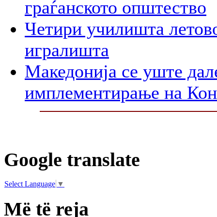
граѓанското општество
Четири училишта летово
игралишта
Македонија се уште дал
имплементирање на Ко
Google translate
Select Language
▼
Më të reja