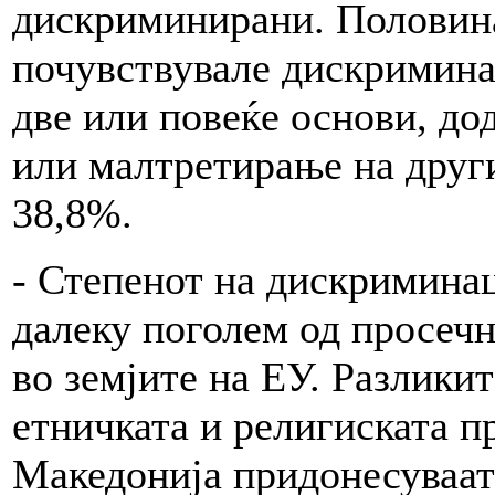
дискриминирани. Половина
почувствувале дискримина
две или повеќе основи, до
или малтретирање на други
38,8%.
- Степенот на дискриминац
далеку поголем од просеч
во земјите на ЕУ. Разликит
етничката и религиската п
Македонија придонесуваат 