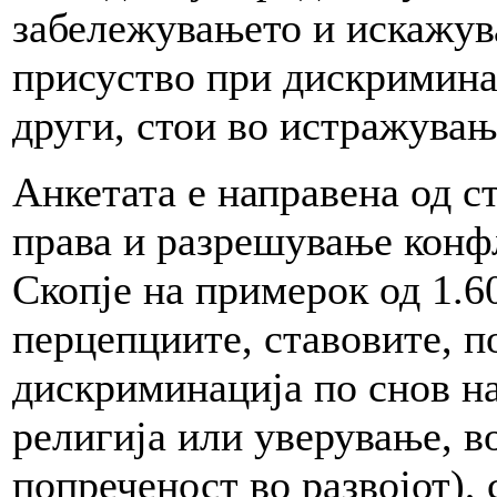
забележувањето и искажув
присуство при дискримина
други, стои во истражувањ
Анкетата е направена од с
права и разрешување конфл
Скопје на примерок од 1.
перцепциите, ставовите, п
дискриминација по снов на
религија или уверување, в
попреченост во развојот), 