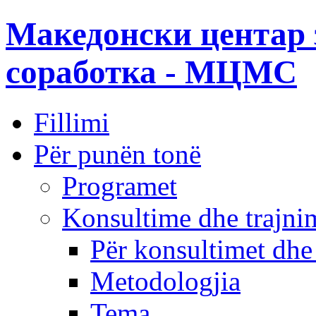
Македонски центар 
соработка - МЦМС
Fillimi
Për punën tonë
Programet
Konsultime dhe trajni
Për konsultimet dhe
Metodologjia
Tema