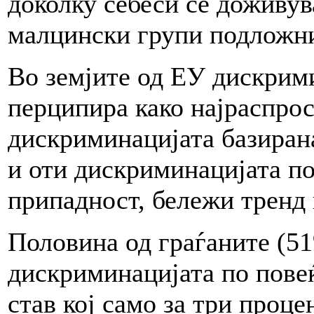
доколку себеси се доживув
малцински групи подложни
Во земјите од ЕУ дискрими
перципира како најраспрос
дискриминацијата базирана
и оти дискриминацијата по
припадност, бележи тренд
Половина од граѓаните (51
дискриминацијата по повеќ
став кој само за три проце