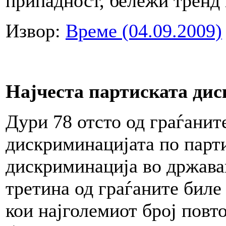
припадност, бележи тренд
Извор:
Време (04.09.2009)
Најчеста партиската ди
Дури 78 отсто од граѓанит
дискриминацијата по парти
дискриминација во државав
третина од граѓаните биле
кои најголемиот број повт