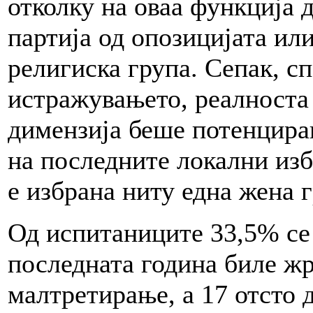
отколку на оваа функција 
партија од опозицијата ил
религиска група. Сепак, с
истражувањето, реалноста
димензија беше потенциран
на последните локални изб
е избрана ниту една жена 
Од испитаниците 33,5% се 
последната година биле ж
малтретирање, а 17 отсто 