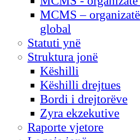
MCMS - organizatë e
MCMS – organizatë 
global
Statuti ynë
Struktura jonë
Këshilli
Këshilli drejtues
Bordi i drejtorëve
Zyra ekzekutive
Raporte vjetore