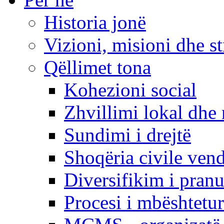
Historia jonë
Vizioni, misioni dhe st
Qëllimet tona
Kohezioni social
Zhvillimi lokal dhe 
Sundimi i drejtë
Shoqëria civile ven
Diversifikim i pranu
Procesi i mbështetur