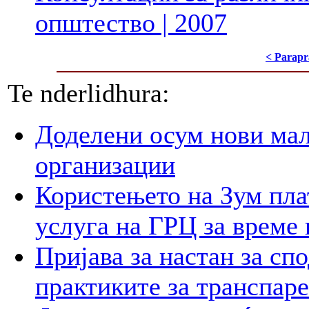
општество | 2007
< Parapr
Te nderlidhura:
Доделени осум нови мал
организации
Користењето на Зум пла
услуга на ГРЦ за време 
Пријава за настан за сп
практиките за транспар