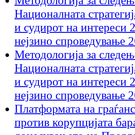
Методологија за следењ
Националната стратегиј
и судирот на интереси 
нејзино спроведување 
Методологија за следењ
Националната стратегиј
и судирот на интереси 
нејзино спроведување 
Платформата на граѓанс
против корупцијата бар