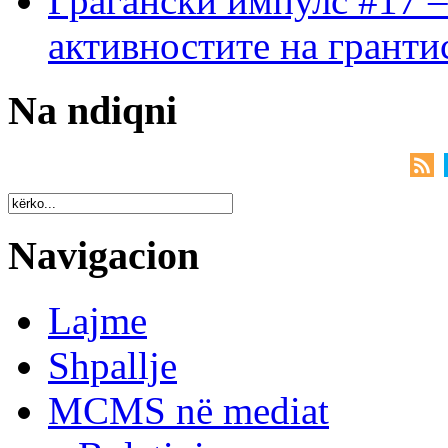
Граѓански импулс #17 –
активностите на гранти
Na ndiqni
Navigacion
Lajme
Shpallje
MCMS në mediat