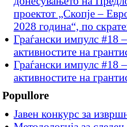
донесувањето на Предло
проектот „Скопје – Евр
2028 година“, по скрат
Граѓански импулс #18 –
активностите на гранти
Граѓански импулс #18 –
активностите на гранти
Popullore
Јавен конкурс за изврш
Методологија за следењ