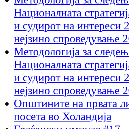
Националната стратегиј
и судирот на интереси 
нејзино спроведување 
Методологија за следењ
Националната стратегиј
и судирот на интереси 
нејзино спроведување 
Општините на првата ли
посета во Холандија