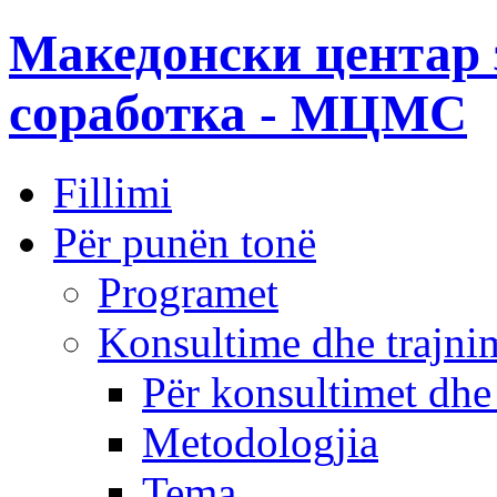
Македонски центар 
соработка - МЦМС
Fillimi
Për punën tonë
Programet
Konsultime dhe trajni
Për konsultimet dhe
Metodologjia
Tema