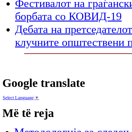
Фестивалот на граѓански
борбата со КОВИД-19
Дебата на претседателот
клучните општествени 
Google translate
Select Language
▼
Më të reja