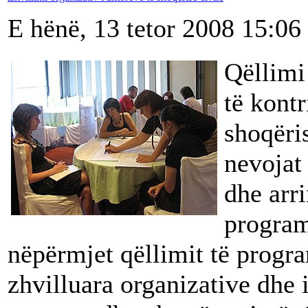
E hënë, 13 tetor 2008 15:06
Qëllimi
të kontr
shoqëris
nevojat
dhe arr
program 
nëpërmjet qëllimit të progra
zhvilluara organizative dhe 