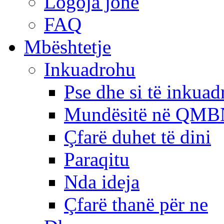
Logoja jonë
FAQ
Mbështetje
Inkuadrohu
Pse dhe si të inkua
Mundësitë në QMB
Çfarë duhet të dini
Paraqitu
Nda ideja
Çfarë thanë për ne