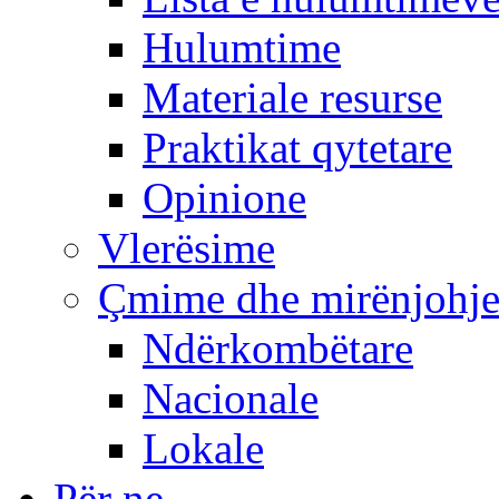
Hulumtime
Materiale resurse
Praktikat qytetare
Opinione
Vlerësime
Çmime dhe mirënjohj
Ndërkombëtare
Nacionale
Lokale
Për ne