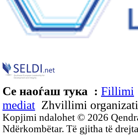
Се наоѓаш тука :
Fillimi
mediat
Zhvillimi organizati
Kopjimi ndalohet © 2026 Qend
Ndërkombëtar. Të gjitha të drejta