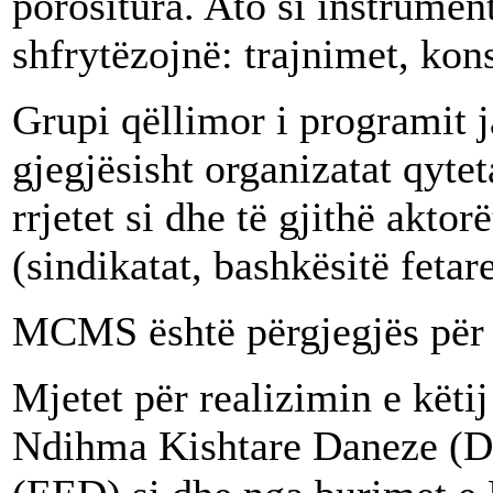
porositura. Ato si instrument
shfrytëzojnë: trajnimet, ko
Grupi qëllimor i programit j
gjegjësisht organizatat qyte
rrjetet si dhe të gjithë aktorë
(sindikatat, bashkësitë fetare
MCMS është përgjegjës për 
Mjetet për realizimin e këti
Ndihma Kishtare Daneze (D