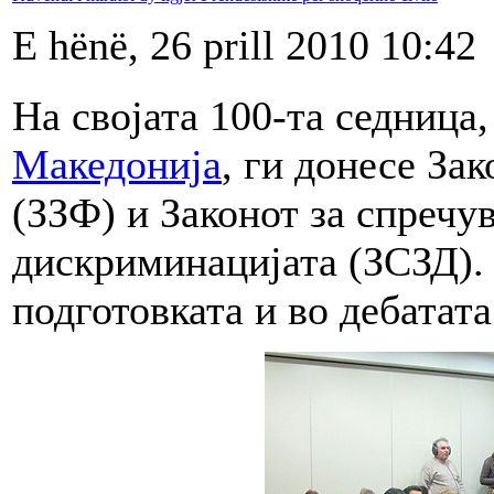
E hënë, 26 prill 2010 10:42
На својата 100-та седница
Македонија
, ги донесе За
(ЗЗФ) и Законот за спречу
дискриминацијата (ЗСЗД)
подготовката и во дебатата