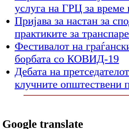
услуга на ГРЦ за време 
Пријава за настан за сп
практиките за транспар
Фестивалот на граѓански
борбата со КОВИД-19
Дебата на претседателот
клучните општествени 
Google translate