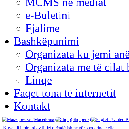
MCMS në mediat
e-Buletini
Fjalime
Bashkëpunimi
Organizata ku jemi anë
Organizata me të cila
Linqe
Faqet tona të internetit
Kontakt
Kuvendi i miratoi dy ligjet e rëndësishme për shoqërinë civile