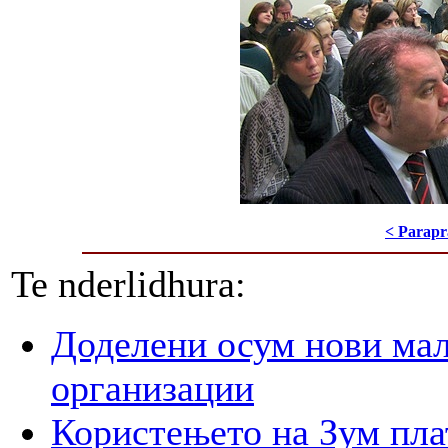
< Parapr
Te nderlidhura:
Доделени осум нови мал
организации
Користењето на Зум пла