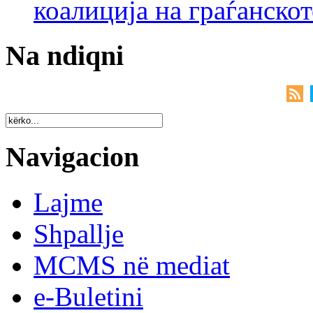
коалиција на граѓанск
Na ndiqni
Navigacion
Lajme
Shpallje
MCMS në mediat
e-Buletini