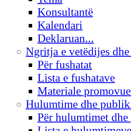
Konsultantë
Kalendari
Deklaruan...
Ngritja e vetëdijes dhe
Për fushatat
Lista e fushatave
Materiale promovue
Hulumtime dhe publi
Për hulumtimet dhe
Lista e hulumtimev