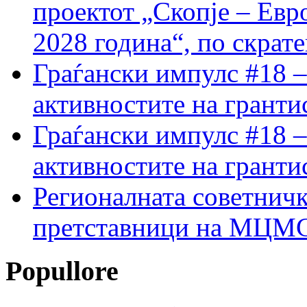
проектот „Скопје – Евр
2028 година“, по скрат
Граѓански импулс #18 –
активностите на гранти
Граѓански импулс #18 –
активностите на гранти
Регионалната советничк
претставници на МЦМС 
Popullore