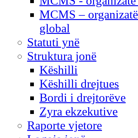
MCMS - organizatë e
MCMS – organizatë 
global
Statuti ynë
Struktura jonë
Këshilli
Këshilli drejtues
Bordi i drejtorëve
Zyra ekzekutive
Raporte vjetore