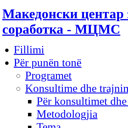
Македонски центар 
соработка - МЦМС
Fillimi
Për punën tonë
Programet
Konsultime dhe trajni
Për konsultimet dhe
Metodologjia
Tema