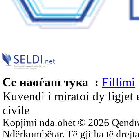
Се наоѓаш тука :
Fillimi
Kuvendi i miratoi dy ligjet
civile
Kopjimi ndalohet © 2026 Qend
Ndërkombëtar. Të gjitha të drejta