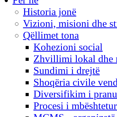
Historia jonë
Vizioni, misioni dhe st
Qëllimet tona
Kohezioni social
Zhvillimi lokal dhe 
Sundimi i drejtë
Shoqëria civile ven
Diversifikim i pranu
Procesi i mbështetur