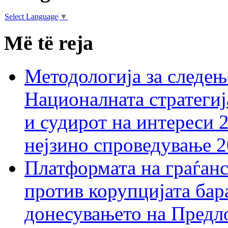
Select Language
▼
Më të reja
Методологија за следењ
Националната стратегиј
и судирот на интереси 
нејзино спроведување 
Платформата на граѓанс
против корупцијата бар
донесувањето на Предло