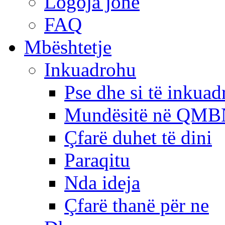
Logoja jonë
FAQ
Mbështetje
Inkuadrohu
Pse dhe si të inkua
Mundësitë në QMB
Çfarë duhet të dini
Paraqitu
Nda ideja
Çfarë thanë për ne