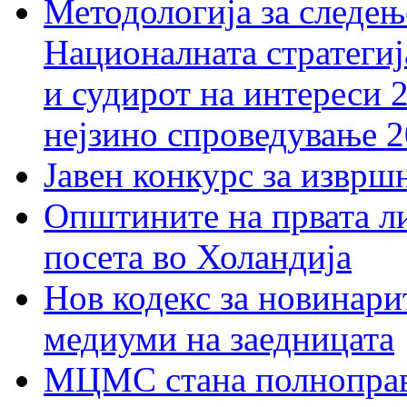
Методологија за следењ
Националната стратегиј
и судирот на интереси 
нејзино спроведување 
Јавен конкурс за изврш
Општините на првата ли
посета во Холандија
Нов кодекс за новинарит
медиуми на заедницата
МЦМС стана полноправн