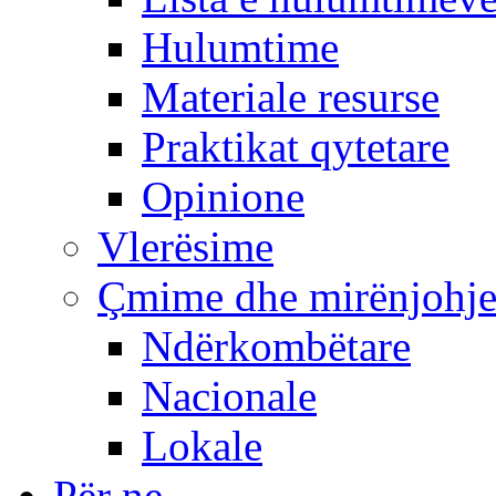
Hulumtime
Materiale resurse
Praktikat qytetare
Opinione
Vlerësime
Çmime dhe mirënjohj
Ndërkombëtare
Nacionale
Lokale
Për ne