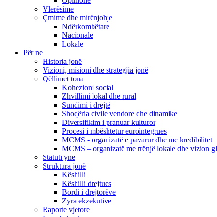
Opinione
Vlerësime
Çmime dhe mirënjohje
Ndërkombëtare
Nacionale
Lokale
Për ne
Historia jonë
Vizioni, misioni dhe strategjia jonë
Qëllimet tona
Kohezioni social
Zhvillimi lokal dhe rural
Sundimi i drejtë
Shoqëria civile vendore dhe dinamike
Diversifikim i pranuar kulturor
Procesi i mbështetur eurointegrues
MCMS - organizatë e pavarur dhe me kredibilitet
MCMS – organizatë me rrënjë lokale dhe vizion g
Statuti ynë
Struktura jonë
Këshilli
Këshilli drejtues
Bordi i drejtorëve
Zyra ekzekutive
Raporte vjetore