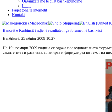
Organizata me të cilat bashkëpunojmë
Linqe
Faqet tona të internetit
Kontakt
Banorët e Karbincit i ndjenë rezultatet nga forumet në bashkësi
E mërkurë, 25 nëntor 2009 10:27
На 19 ноември 2009 година се одржа последователната форумс
самите тие ги развиваа, планираа и формулираа во текот на ше