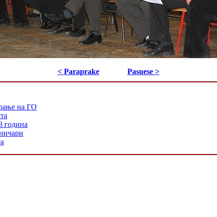
< Paraprake
Pasuese >
рање на ГО
шта
8 година
хничари
та