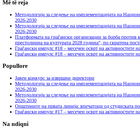
Më të reja
Методологија за следење на имплементацијата на Национа
2026-2030
Методологија за следење на имплементацијата на Национа
2026-2030
Платформата на граѓански организации за борба против к
престолнина на културата 2028 година“, по скратена пост
Граѓански импулс #18 – месечен осврт на активностите н
Граѓански импулс #18 – месечен осврт на активностите н
Popullore
Јавен конкурс за извршни директори
Методологија за следење на имплементацијата на Национа
2026-2030
Методологија за следење на имплементацијата на Национа
2026-2030
Општините на првата линија: впечатоци од студиската по
Граѓански импулс #17 – месечен осврт на активностите н
Na ndiqni