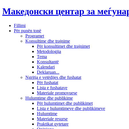
Македонски центар за меѓун
Fillimi
Për punën tonë
Programet
Konsultime dhe trajnime
Për konsultimet dhe trajnimet
Metodologjia
Tema
Konsultantë
Kalendari
Deklaruan...
Ngritja e vetëdijes dhe fushatat
Për fushatat
Lista e fushatave
Materiale promovuese
Hulumtime dhe publikime
Për hulumtimet dhe publikimet
Lista e hulumtimeve dhe publikimeve
Hulumtime
Materiale resurse
Praktikat qytetare