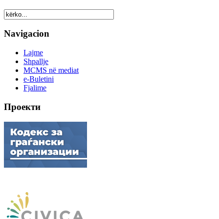
Navigacion
Lajme
Shpallje
MCMS në mediat
e-Buletini
Fjalime
Проекти