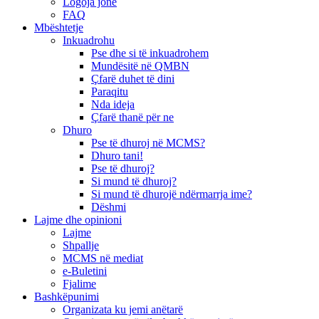
Logoja jonë
FAQ
Mbështetje
Inkuadrohu
Pse dhe si të inkuadrohem
Mundësitë në QMBN
Çfarë duhet të dini
Paraqitu
Nda ideja
Çfarë thanë për ne
Dhuro
Pse të dhuroj në MCMS?
Dhuro tani!
Pse të dhuroj?
Si mund të dhuroj?
Si mund të dhurojë ndërmarrja ime?
Dëshmi
Lajme dhe opinioni
Lajme
Shpallje
MCMS në mediat
e-Buletini
Fjalime
Bashkëpunimi
Organizata ku jemi anëtarë