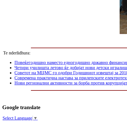
Te nderlidhura:
Повеќегодишно наместо едногодишнo државно финанси
Четири училишта летово ќе добијат нови детски играли
Советот на МЦМС го одобри Годишниот извештај за 201
Современа практична настава за прилепските електроте
Нови регионални активности за борба против корупција
Google translate
Select Language
▼