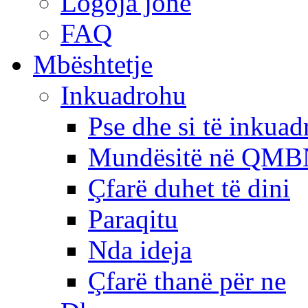
Logoja jonë
FAQ
Mbështetje
Inkuadrohu
Pse dhe si të inkua
Mundësitë në QMB
Çfarë duhet të dini
Paraqitu
Nda ideja
Çfarë thanë për ne