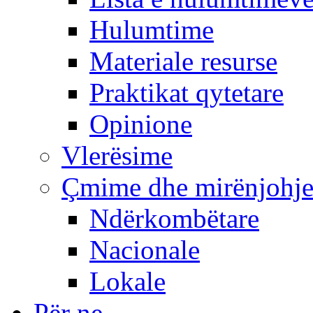
Hulumtime
Materiale resurse
Praktikat qytetare
Opinione
Vlerësime
Çmime dhe mirënjohj
Ndërkombëtare
Nacionale
Lokale
Për ne