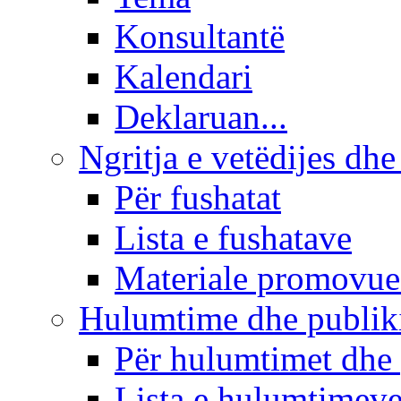
Konsultantë
Kalendari
Deklaruan...
Ngritja e vetëdijes dhe
Për fushatat
Lista e fushatave
Materiale promovue
Hulumtime dhe publi
Për hulumtimet dhe
Lista e hulumtimev