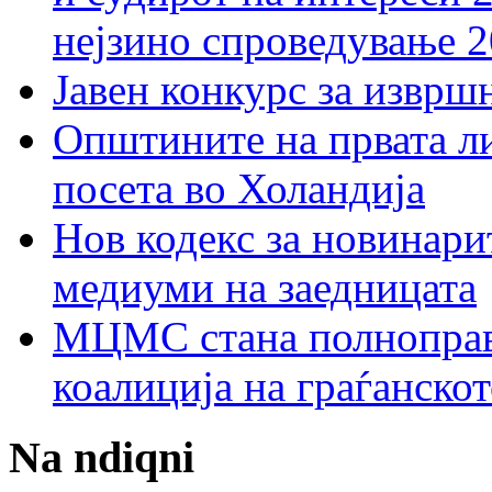
нејзино спроведување 
Јавен конкурс за изврш
Општините на првата ли
посета во Холандија
Нов кодекс за новинарит
медиуми на заедницата
МЦМС стана полноправн
коалиција на граѓанск
Na ndiqni