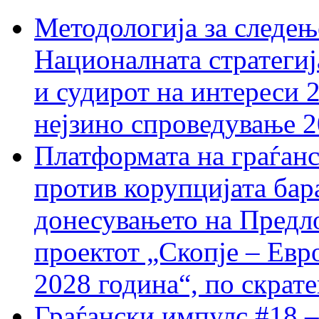
Методологија за следењ
Националната стратегиј
и судирот на интереси 
нејзино спроведување 
Платформата на граѓанс
против корупцијата бар
донесувањето на Предло
проектот „Скопје – Евр
2028 година“, по скрат
Граѓански импулс #18 –