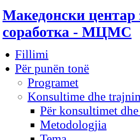
Македонски центар 
соработка - МЦМС
Fillimi
Për punën tonë
Programet
Konsultime dhe trajni
Për konsultimet dhe
Metodologjia
Tema