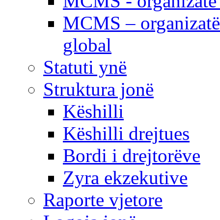
MCMS - organizatë e
MCMS – organizatë 
global
Statuti ynë
Struktura jonë
Këshilli
Këshilli drejtues
Bordi i drejtorëve
Zyra ekzekutive
Raporte vjetore