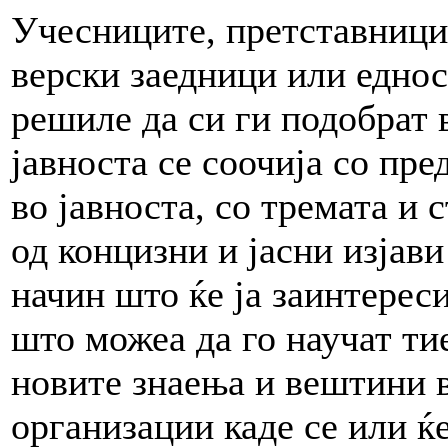
Учесниците, претставници
верски заедници или едно
решиле да си ги подобрат 
јавноста се соочија со пр
во јавноста, со тремата и 
од концизни и јасни изја
начин што ќе ја заинтерес
што можеа да го научат тие
новите знаења и вештини 
организации каде се или ќ