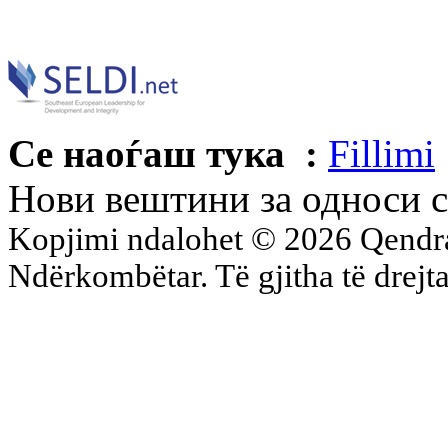
Се наоѓаш тука :
Fillimi
Нови вештини за односи с
Kopjimi ndalohet © 2026 Qend
Ndërkombëtar. Të gjitha të drejta