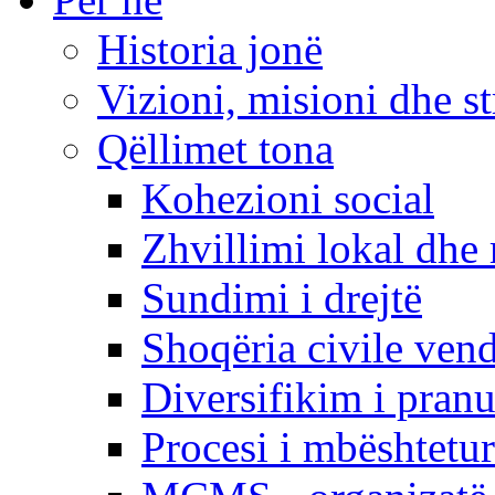
Historia jonë
Vizioni, misioni dhe st
Qëllimet tona
Kohezioni social
Zhvillimi lokal dhe 
Sundimi i drejtë
Shoqëria civile ven
Diversifikim i pranu
Procesi i mbështetur