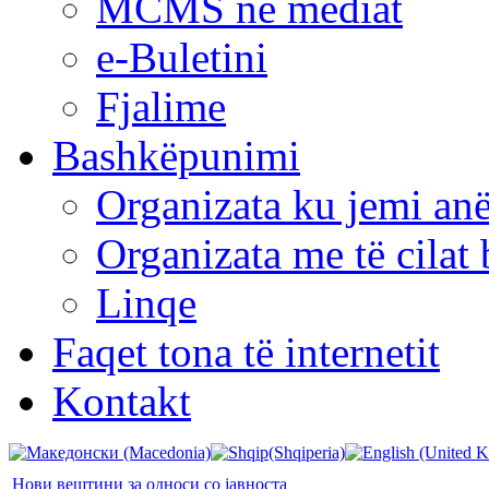
MCMS në mediat
e-Buletini
Fjalime
Bashkëpunimi
Organizata ku jemi anë
Organizata me të cila
Linqe
Faqet tona të internetit
Kontakt
Нови вештини за односи со јавноста