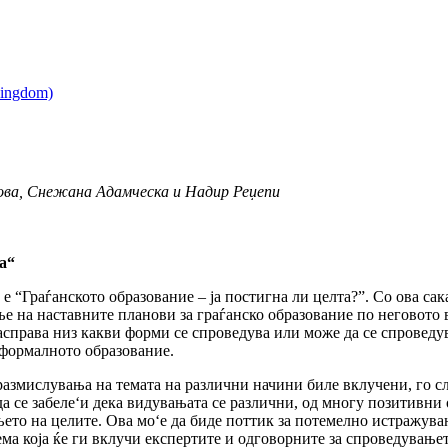
ова, Снежана Адамческа и Надир Реџепи
а“
ј е “Граѓанското образование – ја постигна ли целта?”. Со ова с
 на наставните планови за граѓанско образование по неговото 
асправа низ какви форми се спроведува или може да се спроведува
 формалното образование.
размислувања на темата на различни начини биле вклучени, го сл
а се забеле‘и дека видувањата се различни, од многу позитивни 
ето на целите. Ова мо‘е да биде поттик за потемелно истражувањ
ма која ќе ги вклучи експертите и одговорните за спроведувањет