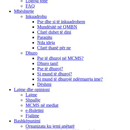
Logoja jonë
FAQ
Mbështetje
Inkuadrohu
Pse dhe si të inkuadrohem
Mundësitë në QMBN
Çfarë duhet të dini
Paraqitu
Nda ideja
Çfarë thanë për ne
Dhuro
Pse të dhuroj në MCMS?
Dhuro tani!
Pse të dhuroj?
Si mund të dhuroj?
Si mund të dhurojë ndërmarrja ime?
Dëshmi
Lajme dhe opinioni
Lajme
Shpallje
MCMS në mediat
e-Buletini
Fjalime
Bashkëpunimi
Organizata ku jemi anëtarë