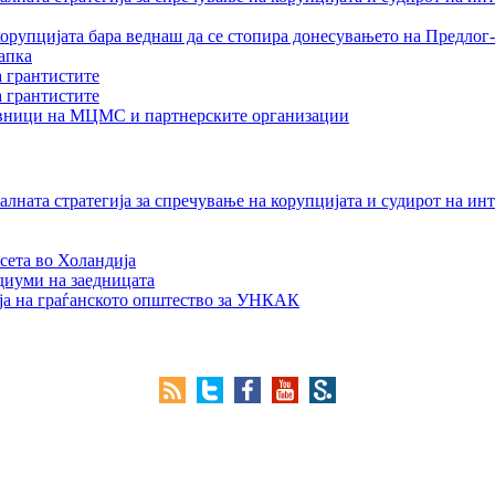
орупцијата бара веднаш да се стопира донесувањето на Предлог-
апка
а грантистите
а грантистите
тавници на МЦМС и партнерските организации
лната стратегија за спречување на корупцијата и судирот на ин
сета во Холандија
едиуми на заедницата
ја на граѓанското општество за УНКАК