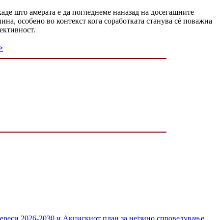
каде што амерата е да погледнеме наназад на досегашните
ина, особено во контекст кога соработката станува сé поважна
ективност.
>
тереси 2026-2030 и Акцискиот план за нејзино спроведување