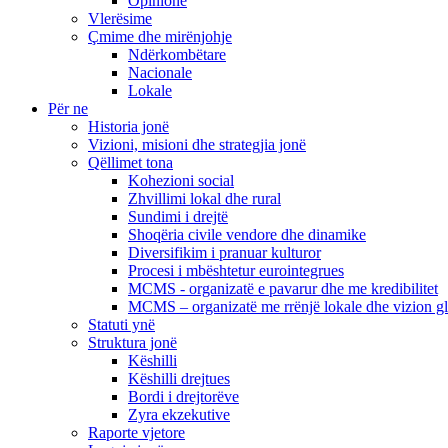
Opinione
Vlerësime
Çmime dhe mirënjohje
Ndërkombëtare
Nacionale
Lokale
Për ne
Historia jonë
Vizioni, misioni dhe strategjia jonë
Qëllimet tona
Kohezioni social
Zhvillimi lokal dhe rural
Sundimi i drejtë
Shoqëria civile vendore dhe dinamike
Diversifikim i pranuar kulturor
Procesi i mbështetur eurointegrues
MCMS - organizatë e pavarur dhe me kredibilitet
MCMS – organizatë me rrënjë lokale dhe vizion g
Statuti ynë
Struktura jonë
Këshilli
Këshilli drejtues
Bordi i drejtorëve
Zyra ekzekutive
Raporte vjetore