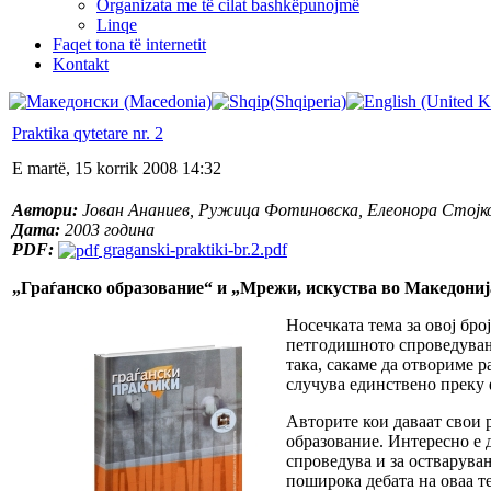
Organizata me të cilat bashkëpunojmë
Linqe
Faqet tona të internetit
Kontakt
Praktika qytetare nr. 2
E martë, 15 korrik 2008 14:32
Автори:
Јован Ананиев, Ружица Фотиновска, Елеонора Стојк
Дата:
2003 година
PDF:
graganski-praktiki-br.2.pdf
„Граѓанско образование“ и „Мрежи, искуства во Македониј
Носечката тема за овој бро
петгодишното спроведување
така, сакаме да отвориме р
случува единствено преку
Авторите кои даваат свои 
образование. Интересно е д
спроведува и за остварувањ
поширока дебата на оваа те