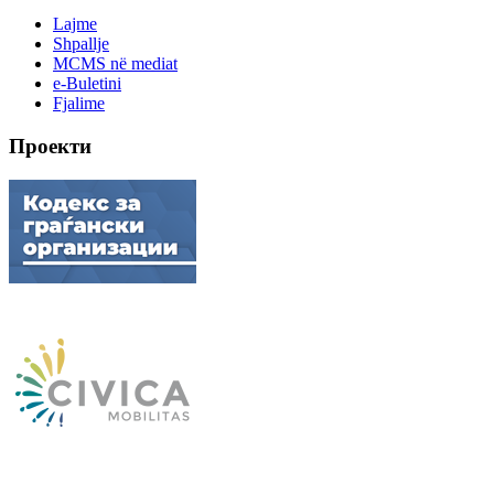
Lajme
Shpallje
MCMS në mediat
e-Buletini
Fjalime
Проекти