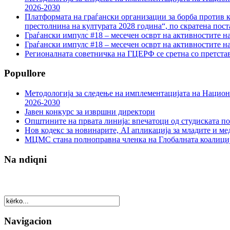
2026-2030
Платформата на граѓански организации за борба против к
престолнина на културата 2028 година“, по скратена пост
Граѓански импулс #18 – месечен осврт на активностите н
Граѓански импулс #18 – месечен осврт на активностите н
Регионалната советничка на ГЦЕРФ се сретна со претс
Popullore
Методологија за следење на имплементацијата на Национа
2026-2030
Јавен конкурс за извршни директори
Општините на првата линија: впечатоци од студиската по
Нов кодекс за новинарите, AI апликација за младите и м
МЦМС стана полноправна членка на Глобалната коалици
Na ndiqni
Navigacion