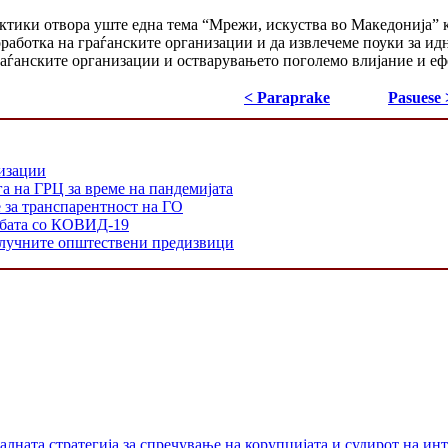
актики отвора уште една тема “Мрежи, искуства во Македонија” 
оработка на граѓанските организации и да извлечеме поуки за идн
аѓанските организации и остварувањето поголемо влијание и еф
< Paraprake
Pasuese 
низации
а на ГРЦ за време на пандемијата
е за транспарентност на ГО
орбата со КОВИД-19
 клучните општествени предизвици
лната стратегија за спречување на корупцијата и судирот на ин