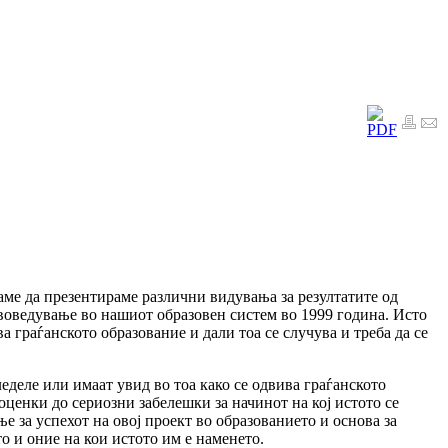
акаме да презентираме различни видувања за резултатите од
воведување во нашиот образовен систем во 1999 година. Исто
 граѓанското образование и дали тоа се случува и треба да се
еделе или имаат увид во тоа како се одвива граѓанското
оценки до сериозни забелешки за начинот на кој истото се
е за успехот на овој проект во образованието и основа за
о и оние на кои истото им е наменето.