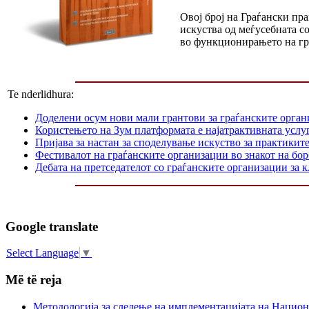
Овој број на Граѓански пр
искуства од меѓусебната с
во функционирањето на гр
Te nderlidhura:
Доделени осум нови мали грантови за граѓанските орга
Користењето на Зум платформата е најатрактивната услуг
Пријава за настан за споделување искуство за практикит
Фестивалот на граѓанските организации во знакот на б
Дебата на претседателот со граѓанските организации за
Google translate
Select Language
▼
Më të reja
Методологија за следење на имплементацијата на Национа