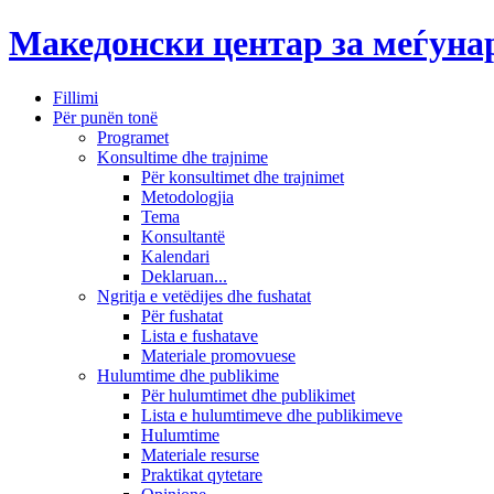
Македонски центар за меѓун
Fillimi
Për punën tonë
Programet
Konsultime dhe trajnime
Për konsultimet dhe trajnimet
Metodologjia
Tema
Konsultantë
Kalendari
Deklaruan...
Ngritja e vetëdijes dhe fushatat
Për fushatat
Lista e fushatave
Materiale promovuese
Hulumtime dhe publikime
Për hulumtimet dhe publikimet
Lista e hulumtimeve dhe publikimeve
Hulumtime
Materiale resurse
Praktikat qytetare