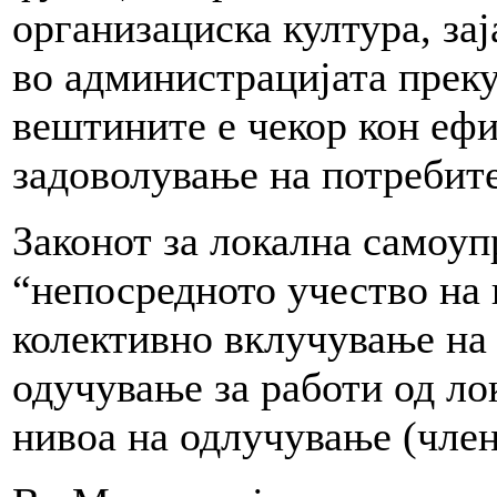
организациска култура, за
во администрацијата прек
вештините е чекор кон еф
задоволување на потребите
Законот за локална самоуп
“непосредното учество на 
колективно вклучување на
одучување за работи од ло
нивоа на одлучување (член