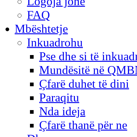
Logoja jonë
FAQ
Mbështetje
Inkuadrohu
Pse dhe si të inkua
Mundësitë në QMB
Çfarë duhet të dini
Paraqitu
Nda ideja
Çfarë thanë për ne