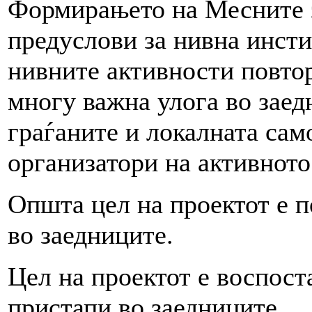
Формирањето на Месните з
предуслови за нивна инст
нивните активности повтор
многу важна улога во заед
граѓаните и локалната сам
организатори на активното
Општа цел на проектот е п
во заедниците.
Цел на проектот е воспос
пристапи во заедниците.