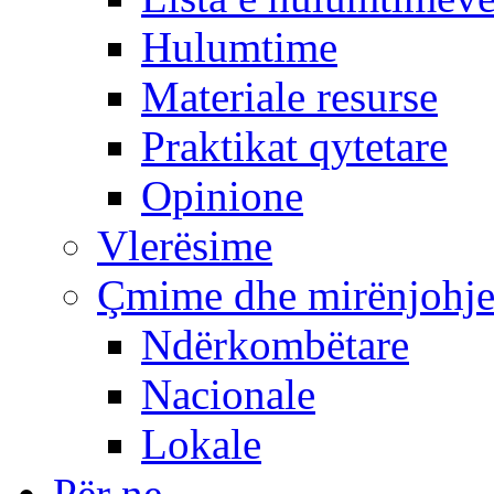
Hulumtime
Materiale resurse
Praktikat qytetare
Opinione
Vlerësime
Çmime dhe mirënjohj
Ndërkombëtare
Nacionale
Lokale
Për ne