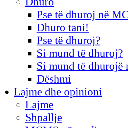
Dhuro
Pse të dhuroj në 
Dhuro tani!
Pse të dhuroj?
Si mund të dhuroj?
Si mund të dhurojë 
Dëshmi
Lajme dhe opinioni
Lajme
Shpallje