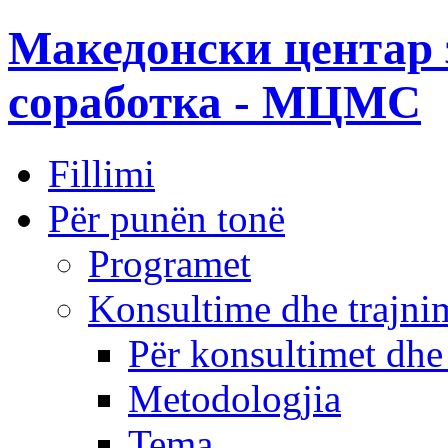
Македонски центар 
соработка - МЦМС
Fillimi
Për punën tonë
Programet
Konsultime dhe trajni
Për konsultimet dhe
Metodologjia
Tema