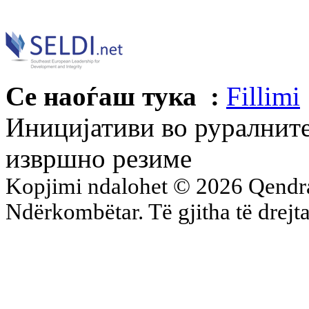
Се наоѓаш тука :
Fillimi
Иницијативи во руралните
извршно резиме
Kopjimi ndalohet © 2026 Qend
Ndërkombëtar. Të gjitha të drejta