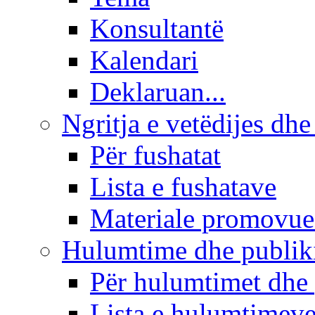
Konsultantë
Kalendari
Deklaruan...
Ngritja e vetëdijes dhe
Për fushatat
Lista e fushatave
Materiale promovue
Hulumtime dhe publi
Për hulumtimet dhe
Lista e hulumtimev