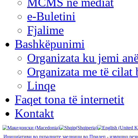
MCMS në mediat
e-Buletini
Fjalime
Bashkëpunimi
Organizata ku jemi anë
Organizata me të cila
Linqe
Faqet tona të internetit
Kontakt
Иницијативи во руралните заедници во Прилеп - извршно рез