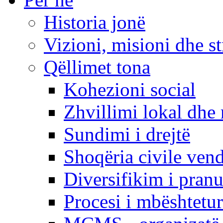
Historia jonë
Vizioni, misioni dhe st
Qëllimet tona
Kohezioni social
Zhvillimi lokal dhe 
Sundimi i drejtë
Shoqëria civile ven
Diversifikim i pranu
Procesi i mbështetur