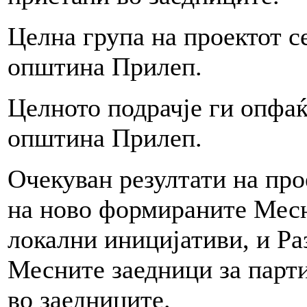
Целна група на проектот с
општина Прилеп.
Целното подрачје ги опфаќ
општина Прилеп.
Очекуван резултати на про
на ново формираните Месн
локални иницијативи, и Р
Месните заедници за парт
во заедниците.