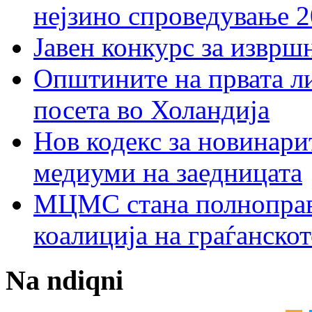
нејзино спроведување 
Јавен конкурс за изврш
Општините на првата ли
посета во Холандија
Нов кодекс за новинарит
медиуми на заедницата
МЦМС стана полноправн
коалиција на граѓанск
Na ndiqni