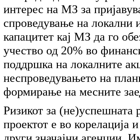
интерес на МЗ за пријавув
спроведување на локални 
капацитет кај МЗ да го об
учество од 20% во финанси
поддршка на локалните акц
неспроведувањето на план
формирање на месните зае
Ризикот за (не)успешната 
проектот е во корелација 
други значајни агенции. И