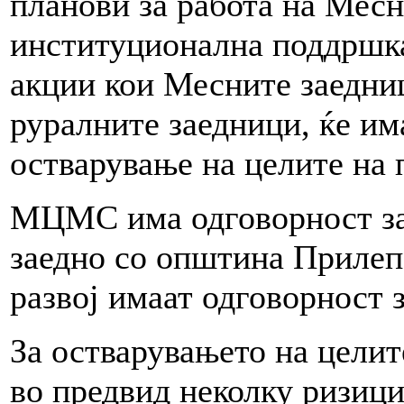
планови за работа на Месн
институционална поддршка
акции кои Месните заедниц
руралните заедници, ќе им
остварување на целите на 
МЦМС има одговорност за 
заедно со општина Прилеп
развој имаат одговорност 
За остварувањето на целит
во предвид неколку ризици