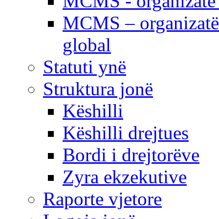
MCMS - organizatë e
MCMS – organizatë 
global
Statuti ynë
Struktura jonë
Këshilli
Këshilli drejtues
Bordi i drejtorëve
Zyra ekzekutive
Raporte vjetore