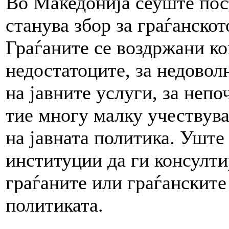
Во Македонија сеуште пост
станува збор за граѓанскот
Граѓаните се воздржани ко
недостатоците, за недовол
на јавните услуги, за неп
тие многу малку учествува
на јавната политика. Уште 
институции да ги консулти
граѓаните или граѓанските
политиката.