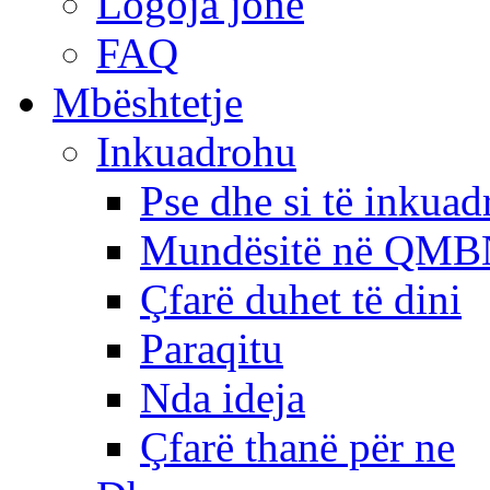
Logoja jonë
FAQ
Mbështetje
Inkuadrohu
Pse dhe si të inkua
Mundësitë në QMB
Çfarë duhet të dini
Paraqitu
Nda ideja
Çfarë thanë për ne