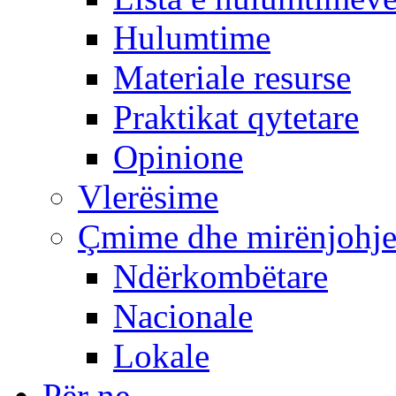
Hulumtime
Materiale resurse
Praktikat qytetare
Opinione
Vlerësime
Çmime dhe mirënjohj
Ndërkombëtare
Nacionale
Lokale
Për ne