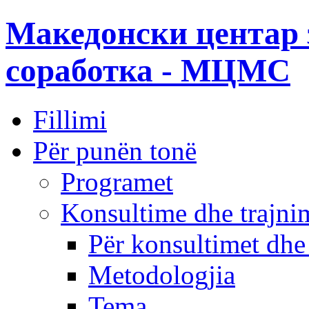
Македонски центар 
соработка - МЦМС
Fillimi
Për punën tonë
Programet
Konsultime dhe trajni
Për konsultimet dhe
Metodologjia
Tema