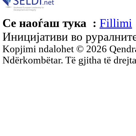
Се наоѓаш тука :
Fillimi
Иницијативи во руралнит
Kopjimi ndalohet © 2026 Qend
Ndërkombëtar. Të gjitha të drejta