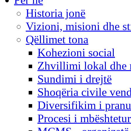
Historia jonë
Vizioni, misioni dhe st
Qëllimet tona
Kohezioni social
Zhvillimi lokal dhe 
Sundimi i drejtë
Shoqëria civile ven
Diversifikim i pranu
Procesi i mbështetur