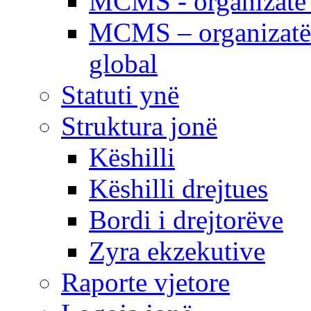
MCMS - organizatë e
MCMS – organizatë 
global
Statuti ynë
Struktura jonë
Këshilli
Këshilli drejtues
Bordi i drejtorëve
Zyra ekzekutive
Raporte vjetore