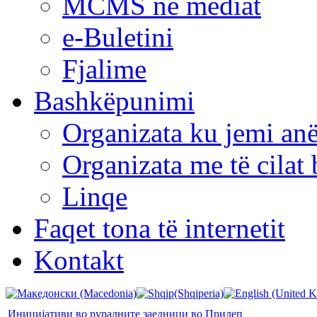
MCMS në mediat
e-Buletini
Fjalime
Bashkëpunimi
Organizata ku jemi anë
Organizata me të cila
Linqe
Faqet tona të internetit
Kontakt
Иницијативи во руралните заедници во Прилеп