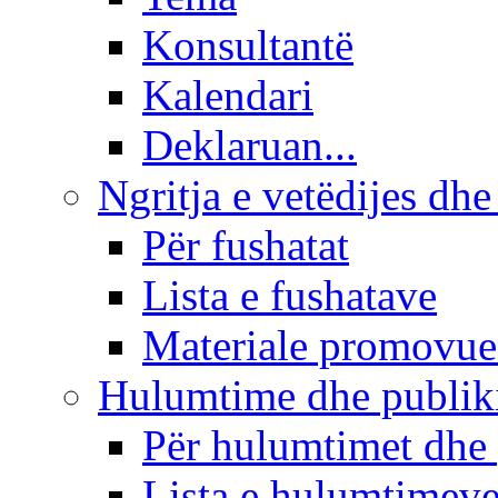
Konsultantë
Kalendari
Deklaruan...
Ngritja e vetëdijes dhe
Për fushatat
Lista e fushatave
Materiale promovue
Hulumtime dhe publi
Për hulumtimet dhe
Lista e hulumtimev