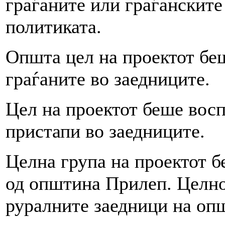
граѓаните или граѓанските
политиката.
Општа цел на проектот бе
граѓаните во заедниците.
Цел на проектот беше вос
пристапи во заедниците.
Целна група на проектот б
од општина Прилеп. Целно
руралните заедници на оп