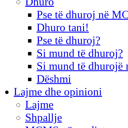
Dhuro
Pse të dhuroj në 
Dhuro tani!
Pse të dhuroj?
Si mund të dhuroj?
Si mund të dhurojë 
Dëshmi
Lajme dhe opinioni
Lajme
Shpallje