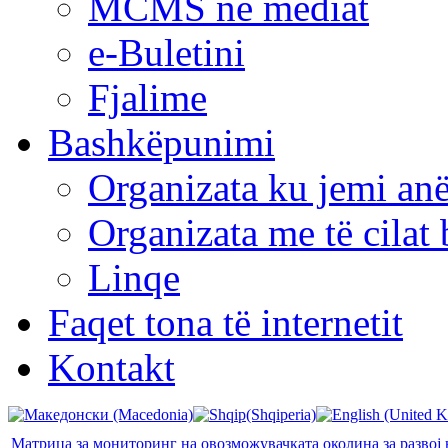
MCMS në mediat
e-Buletini
Fjalime
Bashkëpunimi
Organizata ku jemi anë
Organizata me të cila
Linqe
Faqet tona të internetit
Kontakt
Матрица за мониторинг на овозможувачката околина за развој 