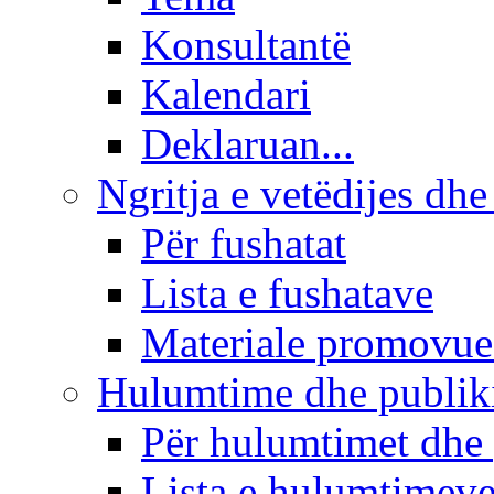
Konsultantë
Kalendari
Deklaruan...
Ngritja e vetëdijes dhe
Për fushatat
Lista e fushatave
Materiale promovue
Hulumtime dhe publi
Për hulumtimet dhe
Lista e hulumtimev