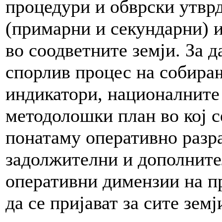
процедури и обврски утвр
(примарни и секундарни) 
во соодветните земји. За д
спорлив процес на собира
индикатори, националните
методолошки план во кој с
понатаму оперативно разр
задолжителни и дополнител
оперативни димензии на п
да се пријават за сите земј