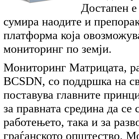
Достапен е 
сумира наодите и препораки
платформа која овозможува
мониторинг по земји.
Мониторинг Матрицата, ра
BCSDN, со поддршка на св
поставува главните принци
за правната средина да се 
работењето, така и за разв
граѓанското општество. М