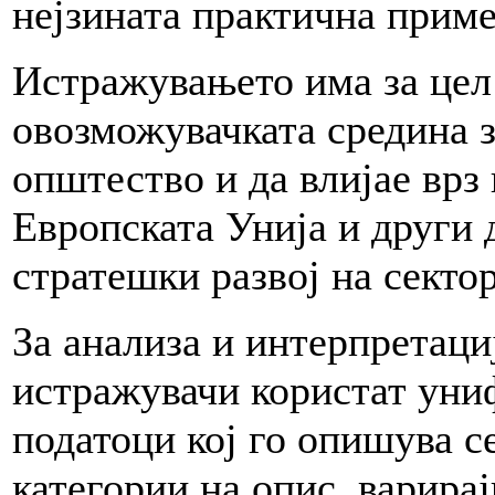
нејзината практична приме
Истражувањето има за цел 
овозможувачката средина з
општество и да влијае врз
Европската Унија и други
стратешки развој на сектор
За анализа и интерпретаци
истражувачи користат уни
податоци кој го опишува се
категории на опис, варира