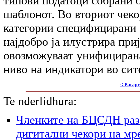
типови податоци собрани о
шаблонот. Во вториот чекор
категории специфицирани з
најдобро ја илустрира при
овозможуваат унифицирана
ниво на индикатори во си
< Parapr
Te nderlidhura:
Членките на БЦСДН разг
дигитални чекори на мр