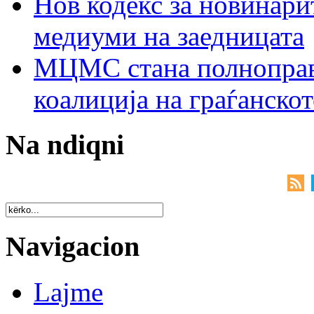
Нов кодекс за новинарит
медиуми на заедницата
МЦМС стана полноправн
коалиција на граѓанск
Na ndiqni
Navigacion
Lajme