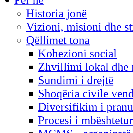
Historia jonë
Vizioni, misioni dhe st
Qëllimet tona
Kohezioni social
Zhvillimi lokal dhe 
Sundimi i drejtë
Shoqëria civile ven
Diversifikim i pranu
Procesi i mbështetur