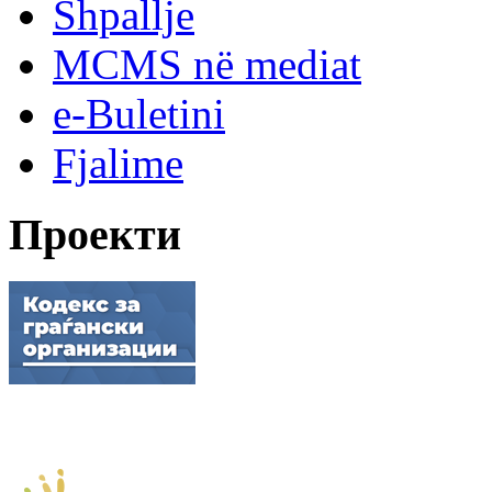
Shpallje
MCMS në mediat
e-Buletini
Fjalime
Проекти