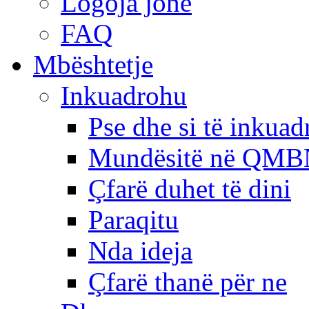
Logoja jonë
FAQ
Mbështetje
Inkuadrohu
Pse dhe si të inkua
Mundësitë në QMB
Çfarë duhet të dini
Paraqitu
Nda ideja
Çfarë thanë për ne