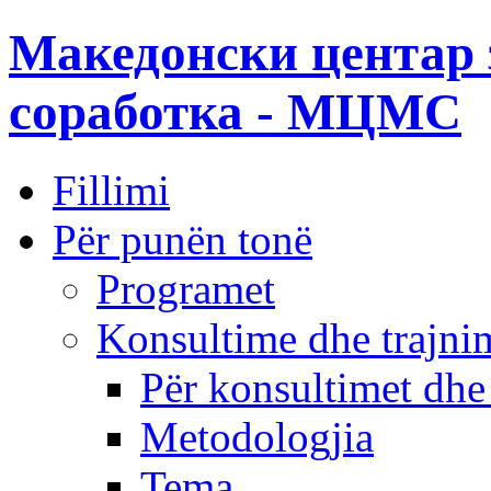
Македонски центар 
соработка - МЦМС
Fillimi
Për punën tonë
Programet
Konsultime dhe trajni
Për konsultimet dhe
Metodologjia
Tema