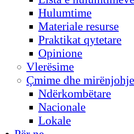
Hulumtime
Materiale resurse
Praktikat qytetare
Opinione
Vlerësime
Çmime dhe mirënjohj
Ndërkombëtare
Nacionale
Lokale
Për ne