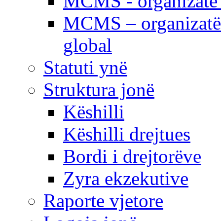
MCMS - organizatë e
MCMS – organizatë 
global
Statuti ynë
Struktura jonë
Këshilli
Këshilli drejtues
Bordi i drejtorëve
Zyra ekzekutive
Raporte vjetore