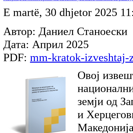
E martë, 30 dhjetor 2025 11
Автор: Даниел Станоески
Дата: Април 2025
PDF:
mm-kratok-izveshtaj-
Овој извешт
национални
земји од З
и Херцегов
Македонија