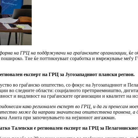
орма на ГРЦ на поддржувачи на граѓанските организации,
ќе о
пошироко. Тие ќе поттикнуваат соработка и вмрежување меѓу ГО 
егионален експерт на ГРЦ за Југозападниот плански регион.
куство во граѓанско општество, со фокус на Југозападниот и Пе
зации во следните области: социјалното претприемништво, дигита
вност и видливост на граѓанските организации и квалитет на ис
идонесам како регионален експерт во ГРЦ, и да ги пренесам мое
штество може да направи значителна општествена промена, а д
акна Анита при започнувањето на нејзиниот ангажман.
атко Талевски е регионален експерт на ГРЦ за Пелагонискио