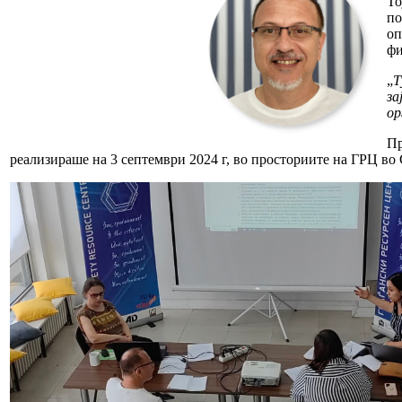
То
по
оп
фи
„
Т
за
ор
Пр
реализираше на 3 септември 2024 г, во просториите на ГРЦ во С