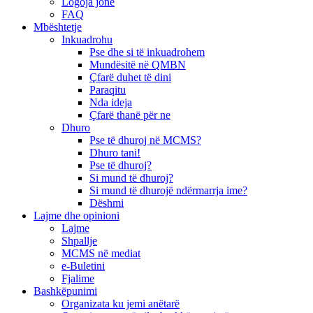
Logoja jonë
FAQ
Mbështetje
Inkuadrohu
Pse dhe si të inkuadrohem
Mundësitë në QMBN
Çfarë duhet të dini
Paraqitu
Nda ideja
Çfarë thanë për ne
Dhuro
Pse të dhuroj në MCMS?
Dhuro tani!
Pse të dhuroj?
Si mund të dhuroj?
Si mund të dhurojë ndërmarrja ime?
Dëshmi
Lajme dhe opinioni
Lajme
Shpallje
MCMS në mediat
e-Buletini
Fjalime
Bashkëpunimi
Organizata ku jemi anëtarë