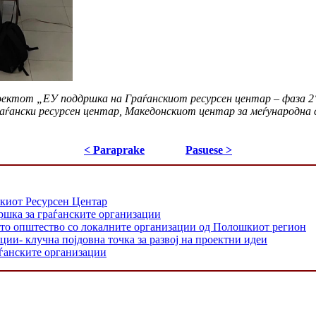
ектот „ЕУ поддршка на Граѓанскиот ресурсен центар – фаза 2“
аѓански ресурсен центар, Македонскиот центар за меѓународна 
< Paraprake
Pasuese >
скиот Ресурсен Центар
дршка за граѓанските организации
кото општество со локалните организации од Полошкиот регион
ии- клучна појдовна точка за развој на проектни идеи
аѓанските организации