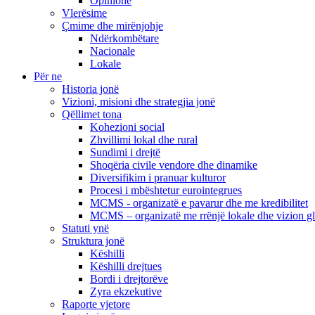
Opinione
Vlerësime
Çmime dhe mirënjohje
Ndërkombëtare
Nacionale
Lokale
Për ne
Historia jonë
Vizioni, misioni dhe strategjia jonë
Qëllimet tona
Kohezioni social
Zhvillimi lokal dhe rural
Sundimi i drejtë
Shoqëria civile vendore dhe dinamike
Diversifikim i pranuar kulturor
Procesi i mbështetur eurointegrues
MCMS - organizatë e pavarur dhe me kredibilitet
MCMS – organizatë me rrënjë lokale dhe vizion g
Statuti ynë
Struktura jonë
Këshilli
Këshilli drejtues
Bordi i drejtorëve
Zyra ekzekutive
Raporte vjetore