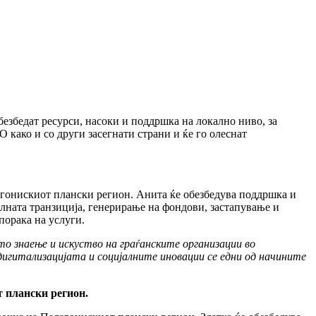
безбедат ресурси, насоки и поддршка на локално ниво, за
како и со други засегнати страни и ќе го олеснат
лагонискиот плански регион. Анита ќе обезбедува поддршка и
лната транзиција, генерирање на фондови, застапување и
порака на услуги.
то знаење и искуство на граѓанските организации во
игитализацијата и социјалните иновации се едни од начините
т плански регион.