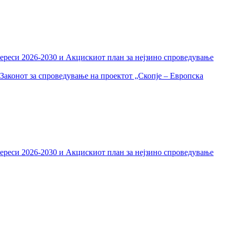
тереси 2026-2030 и Акцискиот план за нејзино спроведување
Законот за спроведување на проектот „Скопје – Европска
тереси 2026-2030 и Акцискиот план за нејзино спроведување