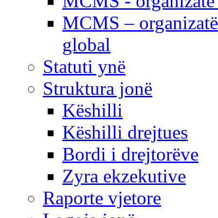
MCMS - organizatë e
MCMS – organizatë 
global
Statuti ynë
Struktura jonë
Këshilli
Këshilli drejtues
Bordi i drejtorëve
Zyra ekzekutive
Raporte vjetore