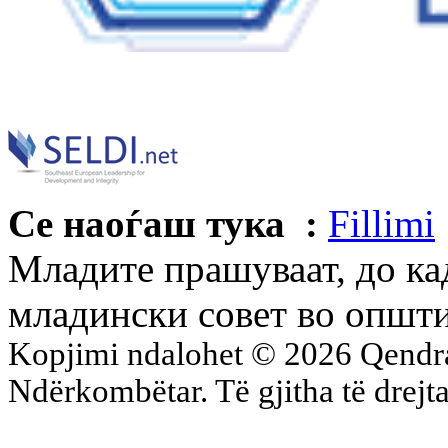
Се наоѓаш тука :
Fillimi
Младите прашуваат, до ка
младински совет во општ
Kopjimi ndalohet © 2026 Qend
Ndërkombëtar. Të gjitha të drejta