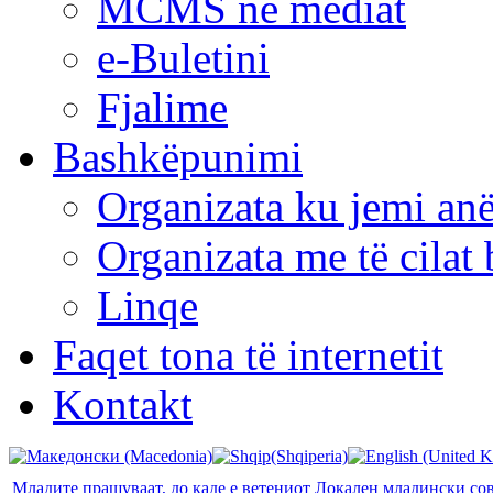
MCMS në mediat
e-Buletini
Fjalime
Bashkëpunimi
Organizata ku jemi anë
Organizata me të cila
Linqe
Faqet tona të internetit
Kontakt
Младите прашуваат, до каде е ветениот Локален младински с