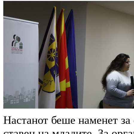
Настанот беше наменет за 
ставен на младите. За орга