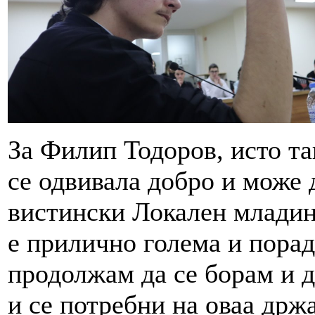
За Филип Тодоров, исто та
се одвивала добро и може
вистински Локален младин
е прилично голема и порад
продолжам да се борам и 
и се потребни на оваа држ