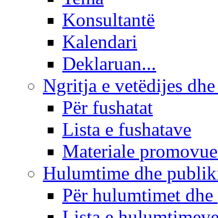
Konsultantë
Kalendari
Deklaruan...
Ngritja e vetëdijes dhe
Për fushatat
Lista e fushatave
Materiale promovue
Hulumtime dhe publi
Për hulumtimet dhe
Lista e hulumtimev