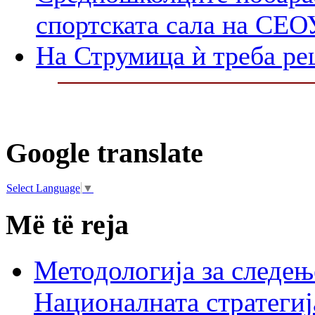
спортската сала на СЕО
На Струмица ѝ треба ре
Google translate
Select Language
▼
Më të reja
Методологија за следењ
Националната стратегиј