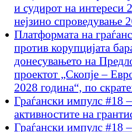
и судирот на интереси 
нејзино спроведување 
Платформата на граѓанс
против корупцијата бар
донесувањето на Предло
проектот „Скопје – Евр
2028 година“, по скрат
Граѓански импулс #18 –
активностите на гранти
Граѓански импулс #18 –