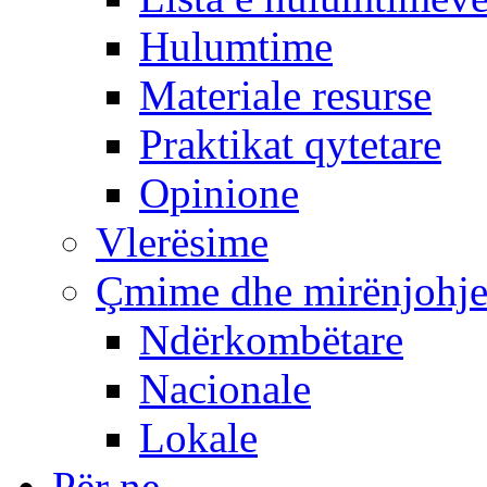
Hulumtime
Materiale resurse
Praktikat qytetare
Opinione
Vlerësime
Çmime dhe mirënjohj
Ndërkombëtare
Nacionale
Lokale
Për ne