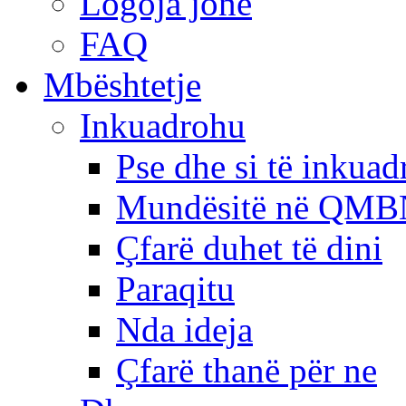
Logoja jonë
FAQ
Mbështetje
Inkuadrohu
Pse dhe si të inkua
Mundësitë në QMB
Çfarë duhet të dini
Paraqitu
Nda ideja
Çfarë thanë për ne