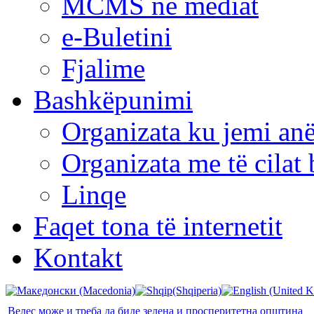
MCMS në mediat
e-Buletini
Fjalime
Bashkëpunimi
Organizata ku jemi anë
Organizata me të cila
Linqe
Faqet tona të internetit
Kontakt
Велес може и треба да биде зелена и просперитетна општина