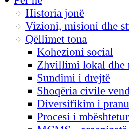
Historia jonë
Vizioni, misioni dhe st
Qëllimet tona
Kohezioni social
Zhvillimi lokal dhe 
Sundimi i drejtë
Shoqëria civile ven
Diversifikim i pranu
Procesi i mbështetur