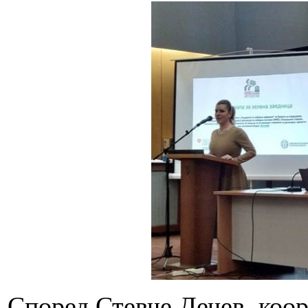
Според Стевче Дечев, коор