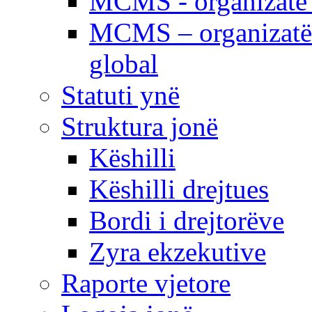
MCMS - organizatë e
MCMS – organizatë 
global
Statuti ynë
Struktura jonë
Këshilli
Këshilli drejtues
Bordi i drejtorëve
Zyra ekzekutive
Raporte vjetore