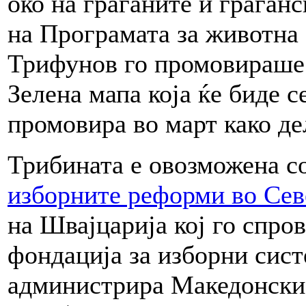
око на граѓаните и граѓан
на Програмата за животна 
Трифунов го промовираше 
Зелена мапа која ќе биде с
промовира во март како де
Трибината е овозможена с
изборните реформи во Сев
на Швајцарија кој го спро
фондација за изборни сист
администрира Македонскио