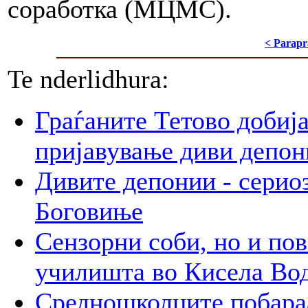
соработка (МЦМС).
< Parapr
Te nderlidhura:
Граѓаните Тетово добија
пријавување диви депон
Дивите депонии - сериоз
Боговиње
Сензорни соби, но и пов
училишта во Кисела Во
Средношколците побараа