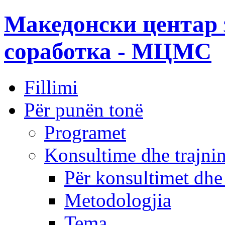
Македонски центар 
соработка - МЦМС
Fillimi
Për punën tonë
Programet
Konsultime dhe trajni
Për konsultimet dhe
Metodologjia
Tema