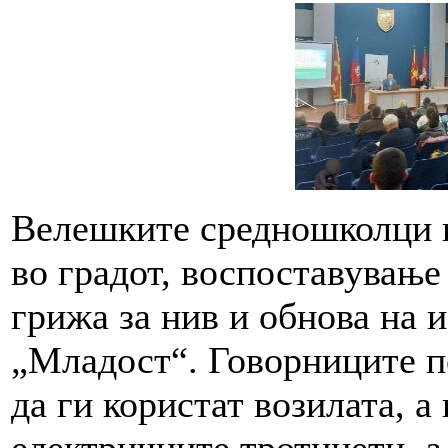
Велешките средношколци п
во градот, воспоставување 
грижа за нив и обнова на 
„Младост“. Говорниците п
да ги користат возилата, а
електричните тротинети, а