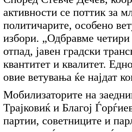
активности се поттик за м
политичарите, особено ве
избори. „Одбравме четири 
отпад, јавен градски транс
квантитет и квалитет. Едн
овие ветувања ќе најдат к
Мобилизаторите на заедни
Трајковиќ и Благој Ѓорѓие
партии, советниците и пар