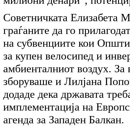
Советничката Елизабета М
граѓаните да го прилагода
на субвенциите кои Општи
за купен велосипед и инвер
амбиенталниот воздух. За 
зборуваше и Лилјана Попов
додаде дека државата треб
имплементација на Европс
агенда за Западен Балкан.