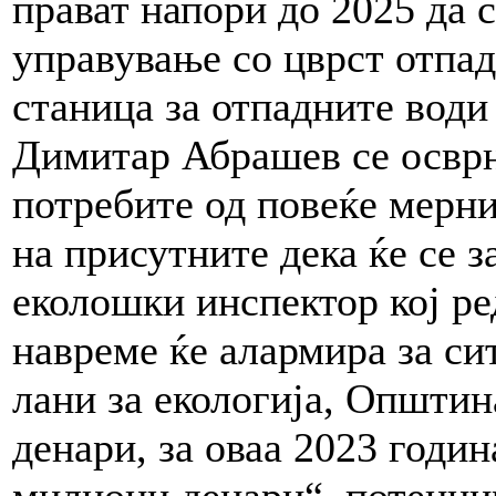
прават напори до 2025 да с
управување со цврст отпад
станица за отпадните води
Димитар Абрашев се осврн
потребите од повеќе мерни
на присутните дека ќе се з
еколошки инспектор кој ред
навреме ќе алармира за си
лани за екологија, Општи
денари, за оваа 2023 годин
милиони денари“, потенц