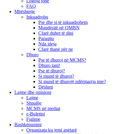
Logoja jonë
FAQ
Mbështetje
Inkuadrohu
Pse dhe si të inkuadrohem
Mundësitë në QMBN
Çfarë duhet të dini
Paraqitu
Nda ideja
Çfarë thanë për ne
Dhuro
Pse të dhuroj në MCMS?
Dhuro tani!
Pse të dhuroj?
Si mund të dhuroj?
Si mund të dhurojë ndërmarrja ime?
Dëshmi
Lajme dhe opinioni
Lajme
Shpallje
MCMS në mediat
e-Buletini
Fjalime
Bashkëpunimi
Organizata ku jemi anëtarë