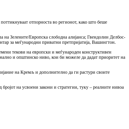
 поттикнуваат отпорноста во регионот, како што беше
а на Зелените/Европска слободна алијанса; Гвендолин Делбос-
ентар за меѓународни приватни претпријатија, Вашингтон.
лемени текови на европски и меѓународен конструктивен
нално и општинско ниво, кои би можеле да дадат приоритет на
влијание на Кремљ и дополнително да ги растури своите
 бројот на усвоени закони и стратегии, туку – реалните нивоа