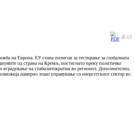
ложба на Европа. ЕУ стана полигон за тестирање за глобалната
едиумите од страна на Кремљ, постигнато преку политичко
до вградување на стабилитократии во регионот. Дополнително,
возможија намерно лошо управување со енергетскиот сектор во