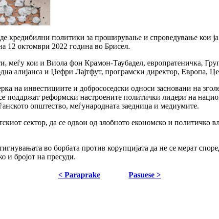
веде кредибилни политики за проширување и спроведување кои ја
а 12 октомври 2022 година во Брисел.
и, меѓу кои и Виола фон Крамон-Таубадел, европратеничка, Груп
дна алијанса и Џефри Лајтфут, програмски директор, Европа, Ц
ерка на инвестициите и добрососедски односи засновани на зго
а се поддржат реформски настроените политички лидери на нацио
аѓанското општество, меѓународната заедница и медиумите.
етскиот сектор, да се одвои од злобното економско и политичко 
тигнувањата во борбата против корупцијата да не се мерат според
о и бројот на пресуди.
< Paraprake
Pasuese >