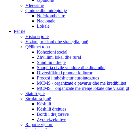
Opinione
Vlerësime
Çmime dhe mirënjohje
Ndërkombëtare
Nacionale
Lokale
Për ne
Historia jonë
Vizioni, misioni dhe strategjia jonë
Qëllimet tona
Kohezioni social
Zhvillimi lokal dhe rural
Sundimi i drejtë
Shoqëria civile vendore dhe dinamike
Diversifikim i pranuar kulturor
Procesi i mbështetur eurointegrues
MCMS - organizatë e pavarur dhe me kredibilitet
MCMS – organizatë me rrënjë lokale dhe vizion g
Statuti ynë
Struktura jonë
Këshilli
Këshilli drejtues
Bordi i drejtorëve
Zyra ekzekutive
Raporte vjetore