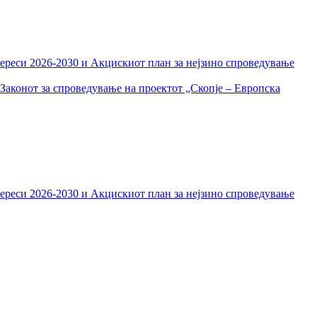
тереси 2026-2030 и Акцискиот план за нејзино спроведување
Законот за спроведување на проектот „Скопје – Европска
тереси 2026-2030 и Акцискиот план за нејзино спроведување