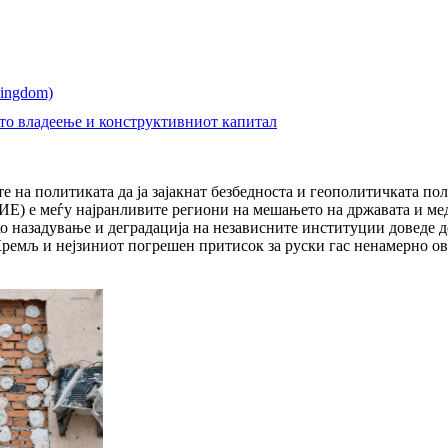
ото владеење и конструктивниот капитал
те на политиката да ја зајакнат безбедноста и геополитичката по
ЈИЕ) е меѓу најранливите региони на мешањето на државата и м
о назадување и деградација на независните институции доведе 
Кремљ и нејзиниот погрешен притисок за руски гас ненамерно о