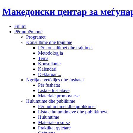
Македонски центар за меѓун
Fillimi
Për punën tonë
Programet
Konsultime dhe trajnime
Për konsultimet dhe trajnimet
Metodologjia
Tema
Konsultantë
Kalendari
Deklaruan...
Ngritja e vetëdijes dhe fushatat
Për fushatat
Lista e fushatave
Materiale promovuese
Hulumtime dhe publikime
Për hulumtimet dhe publikimet
Lista e hulumtimeve dhe publikimeve
Hulumtime
Materiale resurse
Praktikat qytetare