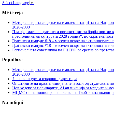
Select Language
▼
Më të reja
Методологија за следење на имплементацијата на Национа
2026-2030
Платформата на граѓански организации за борба против к
престолнина на културата 2028 година“, по скратена пост
Граѓански импулс #18 – месечен осврт на активностите н
Граѓански импулс #18 – месечен осврт на активностите н
Регионалната советничка на ГЦЕРФ се сретна со претс
Popullore
Методологија за следење на имплементацијата на Национа
2026-2030
Јавен конкурс за извршни директори
Општините на првата линија: впечатоци од студиската по
Нов кодекс за новинарите, AI апликација за младите и м
МЦМС стана полноправна членка на Глобалната коалици
Na ndiqni