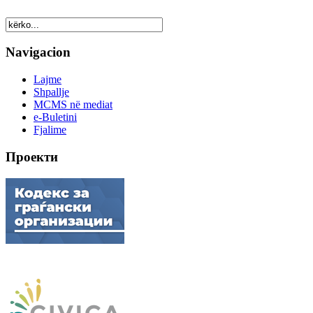
Navigacion
Lajme
Shpallje
MCMS në mediat
e-Buletini
Fjalime
Проекти