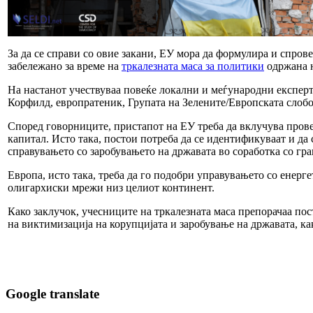
За да се справи со овие закани, ЕУ мора да формулира и спро
забележано за време на
тркалезната маса за политики
одржана н
На настанот учествуваа повеќе локални и меѓународни експерт
Корфилд, европратеник, Групата на Зелените/Европската слобо
Според говорниците, пристапот на ЕУ треба да вклучува пров
капитал. Исто така, постои потреба да се идентификуваат и д
справувањето со заробувањето на државата во соработка со гр
Европа, исто така, треба да го подобри управувањето со енерг
олигархиски мрежи низ целиот континент.
Како заклучок, учесниците на тркалезната маса препорачаа пос
на виктимизација на корупцијата и заробување на државата, как
Google translate