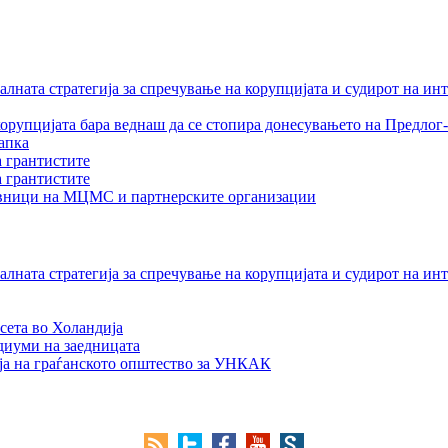
лната стратегија за спречување на корупцијата и судирот на ин
орупцијата бара веднаш да се стопира донесувањето на Предлог-
апка
а грантистите
а грантистите
тавници на МЦМС и партнерските организации
лната стратегија за спречување на корупцијата и судирот на ин
сета во Холандија
едиуми на заедницата
ја на граѓанското општество за УНКАК