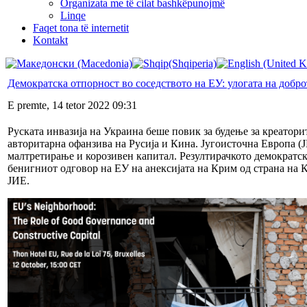
Organizata me të cilat bashkëpunojmë
Linqe
Faqet tona të internetit
Kontakt
Демократска отпорност во соседството на ЕУ: улогата на добр
E premte, 14 tetor 2022 09:31
Руската инвазија на Украина беше повик за будење за креатори
авторитарна офанзива на Русија и Кина. Југоисточна Европа (
малтретирање и корозивен капитал. Резултирачкото демократск
бенигниот одговор на ЕУ на анексијата на Крим од страна на 
ЈИЕ.