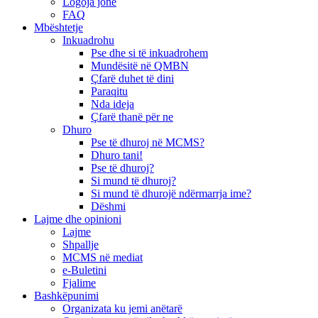
Logoja jonë
FAQ
Mbështetje
Inkuadrohu
Pse dhe si të inkuadrohem
Mundësitë në QMBN
Çfarë duhet të dini
Paraqitu
Nda ideja
Çfarë thanë për ne
Dhuro
Pse të dhuroj në MCMS?
Dhuro tani!
Pse të dhuroj?
Si mund të dhuroj?
Si mund të dhurojë ndërmarrja ime?
Dëshmi
Lajme dhe opinioni
Lajme
Shpallje
MCMS në mediat
e-Buletini
Fjalime
Bashkëpunimi
Organizata ku jemi anëtarë