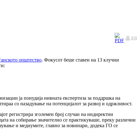
аѓанското општество
. Фокусот беше ставен на 13 клучни
ти:
низации ја понудија нивната експертиза за поддршка на
лтираа со назадување на потенцијалот за развој и одржливост.
ајот регистрира зголемен број случаи на индиректни
дата на собирање значително се практикуваше, преку различни
зување и медиумите, главно за новинари, додека ГО се