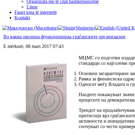
Organizata me të cilat bashkëpunojmë
Linqe
Faqet tona të internetit
Kontakt
Во каква околина функционираа граѓанските организации
E mërkurë, 08 mars 2017 07:43
МЦМС го подготви издаде
стандарди со најголеми пр
Основни загарантирани за
Рамка за финансиска одржл
Односот меѓу Владата и гр
Наодите покажуваат значит
процесите на демократизац
Трендот на продлабочување
притисоци врз граѓанските
активности и иницијативи.
соочуваат со чести пример