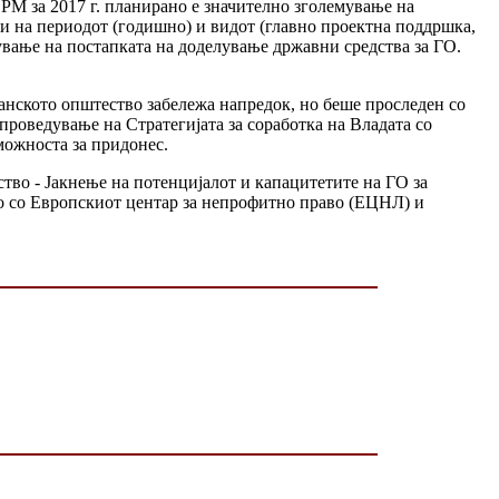
РМ за 2017 г. планирано е значително зголемување на
о и на периодот (годишно) и видот (главно проектна поддршка,
ување на постапката на доделување државни средства за ГО.
ѓанското општество забележа напредок, но беше проследен со
проведување на Стратегијата за соработка на Владата со
 можноста за придонес.
ство - Јакнење на потенцијалот и капацитетите на ГО за
о со Европскиот центар за непрофитно право (ЕЦНЛ) и