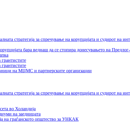
лната стратегија за спречување на корупцијата и судирот на ин
орупцијата бара веднаш да се стопира донесувањето на Предлог-
апка
а грантистите
а грантистите
тавници на МЦМС и партнерските организации
лната стратегија за спречување на корупцијата и судирот на ин
сета во Холандија
едиуми на заедницата
ја на граѓанското општество за УНКАК