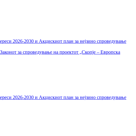
тереси 2026-2030 и Акцискиот план за нејзино спроведување
Законот за спроведување на проектот „Скопје – Европска
тереси 2026-2030 и Акцискиот план за нејзино спроведување