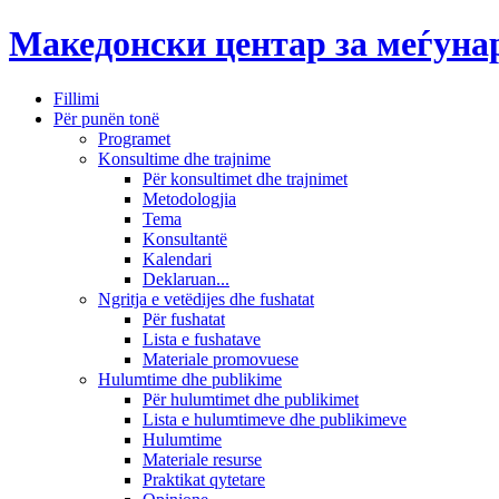
Македонски центар за меѓун
Fillimi
Për punën tonë
Programet
Konsultime dhe trajnime
Për konsultimet dhe trajnimet
Metodologjia
Tema
Konsultantë
Kalendari
Deklaruan...
Ngritja e vetëdijes dhe fushatat
Për fushatat
Lista e fushatave
Materiale promovuese
Hulumtime dhe publikime
Për hulumtimet dhe publikimet
Lista e hulumtimeve dhe publikimeve
Hulumtime
Materiale resurse
Praktikat qytetare