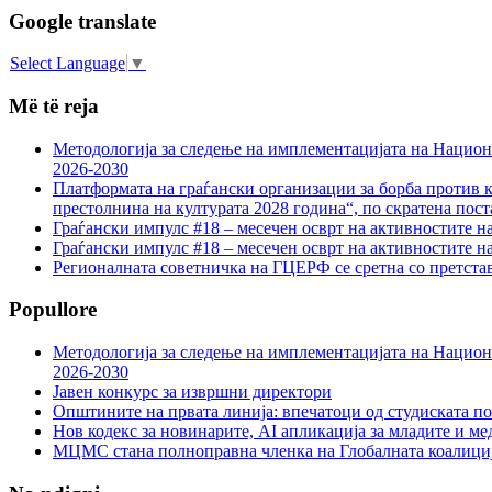
Google translate
Select Language
▼
Më të reja
Методологија за следење на имплементацијата на Национа
2026-2030
Платформата на граѓански организации за борба против к
престолнина на културата 2028 година“, по скратена пост
Граѓански импулс #18 – месечен осврт на активностите н
Граѓански импулс #18 – месечен осврт на активностите н
Регионалната советничка на ГЦЕРФ се сретна со претс
Popullore
Методологија за следење на имплементацијата на Национа
2026-2030
Јавен конкурс за извршни директори
Општините на првата линија: впечатоци од студиската по
Нов кодекс за новинарите, AI апликација за младите и м
МЦМС стана полноправна членка на Глобалната коалици