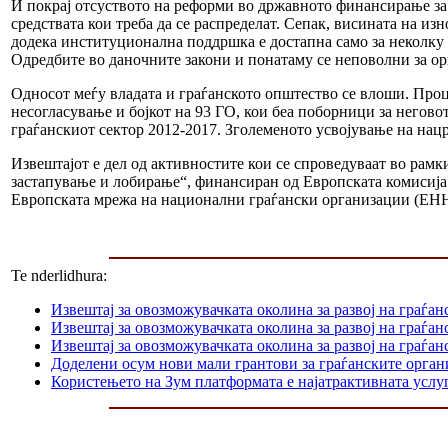
И покрај отсуството на реформи во државното финансирање за 
средствата кои треба да се распределат. Сепак, висината на из
додека институционална поддршка е достапна само за неколку 
Одредбите во даночните закони и понатаму се неповолни за о
Односот меѓу владата и граѓанското општество се влоши. Проц
несогласување и бојкот на 93 ГО, кои беа поборници за негово
граѓанскиот сектор 2012-2017. Зголеменото усвојување на нацр
Извештајот е дел од активностите кои се спроведуваат во рамк
застапување и лобирање“, финансиран од Европската комисиј
Европската мрежа на национални граѓански организации (ЕН
Te nderlidhura:
Извештај за овозможувачката околина за развој на граѓан
Извештај за овозможувачката околина за развој на граѓа
Извештај за овозможувачката околина за развој на граѓан
Доделени осум нови мали грантови за граѓанските орга
Користењето на Зум платформата е најатрактивната услуг