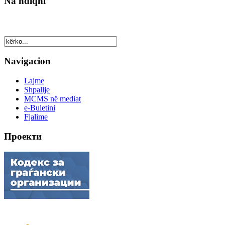
Na ndiqni
Navigacion
Lajme
Shpallje
MCMS në mediat
e-Buletini
Fjalime
Проекти