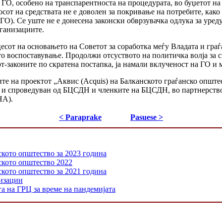
ГО, особено на транспарентноста на процедурата, во буџетот на 
носот на средствата не е доволен за покривање на потребите, как
ГО). Се уште не е донесена законски обврзувачка одлука за уред
рганизациите.
есот на основањето на Советот за соработка меѓу Владата и гра
то воспоставување. Продолжи отсуството на политичка волја за с
т-законите по скратена постапка, ја намали вклученост на ГО и
ите на проектот „Аквис (Acquis) на Балканското граѓанско опште
а и спроведуван од БЦСДН и членките на БЦСДН, во партнерств
НА).
< Paraprake
Pasuese >
ското општество за 2023 година
нското општество 2022
ското општество за 2021 година
низации
а на ГРЦ за време на пандемијата