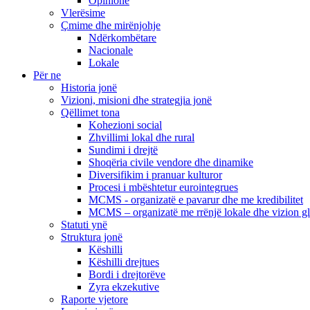
Opinione
Vlerësime
Çmime dhe mirënjohje
Ndërkombëtare
Nacionale
Lokale
Për ne
Historia jonë
Vizioni, misioni dhe strategjia jonë
Qëllimet tona
Kohezioni social
Zhvillimi lokal dhe rural
Sundimi i drejtë
Shoqëria civile vendore dhe dinamike
Diversifikim i pranuar kulturor
Procesi i mbështetur eurointegrues
MCMS - organizatë e pavarur dhe me kredibilitet
MCMS – organizatë me rrënjë lokale dhe vizion g
Statuti ynë
Struktura jonë
Këshilli
Këshilli drejtues
Bordi i drejtorëve
Zyra ekzekutive
Raporte vjetore