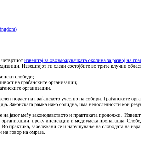
 четвртиот
извештај за овозможувачката околина за развој на гр
едизвици. Извештајот ги следи состојбите во трите клучни облас
конски слободи;
ивост на граѓанските организации;
аѓанските организации.
елен пораст на граѓанското учество на собири. Граѓанските орга
ија. Законската рамка иако солидна, има недоследности кои резу
 на јазот меѓу законодавството и практиката продолжи. Извешт
 организации, преку инспекции и медиумска пропаганда. Слобо
 Во практика, забележани се и нарушување на слободата на изра
и на говор на омраза.