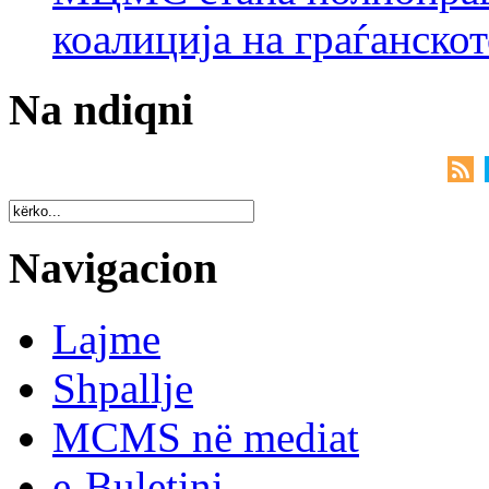
коалиција на граѓанск
Na ndiqni
Navigacion
Lajme
Shpallje
MCMS në mediat
e-Buletini