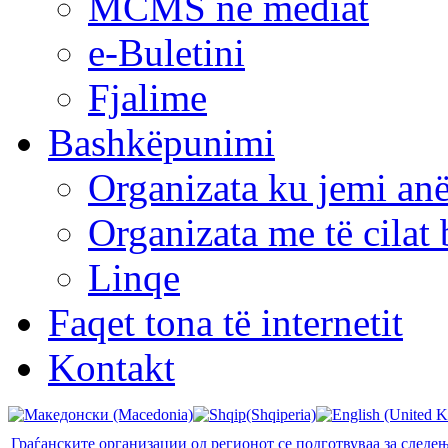
MCMS në mediat
e-Buletini
Fjalime
Bashkëpunimi
Organizata ku jemi anë
Organizata me të cila
Linqe
Faqet tona të internetit
Kontakt
Граѓанските организации од регионот се подготвуваа за следе