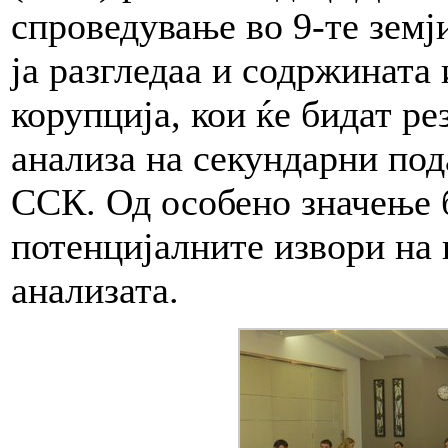
спроведување во 9-те земј
ја разгледаа и содржината
корупција, кои ќе бидат ре
анализа на секундарни под
ССК. Од особено значење 
потенцијалните извори на 
анализата.