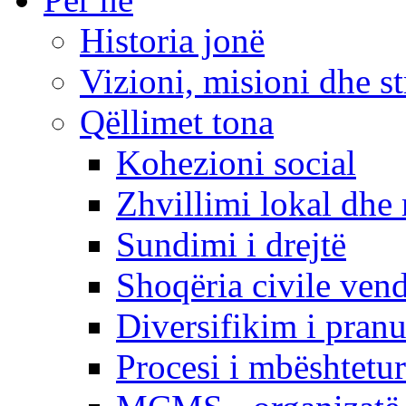
Historia jonë
Vizioni, misioni dhe st
Qëllimet tona
Kohezioni social
Zhvillimi lokal dhe 
Sundimi i drejtë
Shoqëria civile ven
Diversifikim i pranu
Procesi i mbështetur