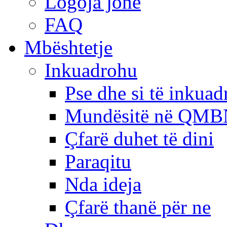
Logoja jonë
FAQ
Mbështetje
Inkuadrohu
Pse dhe si të inkua
Mundësitë në QMB
Çfarë duhet të dini
Paraqitu
Nda ideja
Çfarë thanë për ne