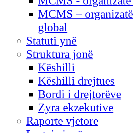
MCMS - organizatë e
MCMS – organizatë 
global
Statuti ynë
Struktura jonë
Këshilli
Këshilli drejtues
Bordi i drejtorëve
Zyra ekzekutive
Raporte vjetore