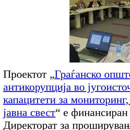
Проектот „
Граѓанско општ
антикорупција во југоисто
капацитети за мониторинг,
јавна свест
“ е финансиран
Директорат за проширувањ