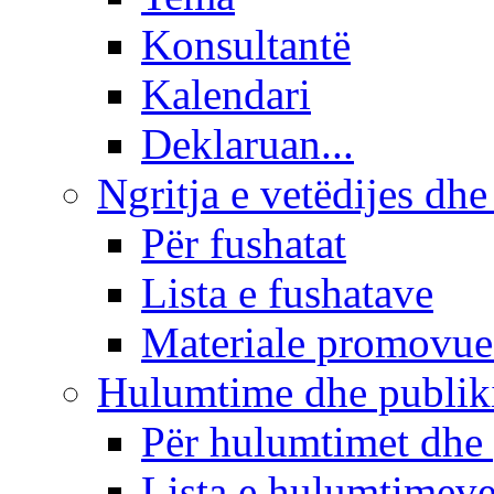
Konsultantë
Kalendari
Deklaruan...
Ngritja e vetëdijes dhe
Për fushatat
Lista e fushatave
Materiale promovue
Hulumtime dhe publi
Për hulumtimet dhe
Lista e hulumtimev