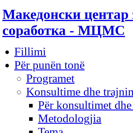
Македонски центар 
соработка - МЦМС
Fillimi
Për punën tonë
Programet
Konsultime dhe trajni
Për konsultimet dhe
Metodologjia
Tema