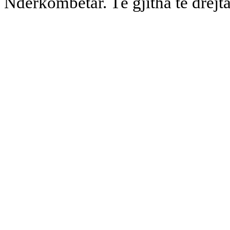
Ndërkombëtar. Të gjitha të drejta