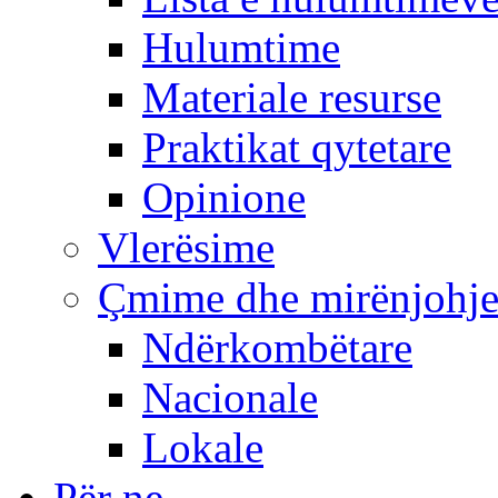
Hulumtime
Materiale resurse
Praktikat qytetare
Opinione
Vlerësime
Çmime dhe mirënjohj
Ndërkombëtare
Nacionale
Lokale
Për ne