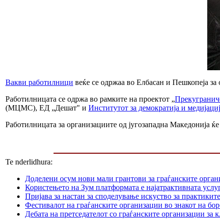
Вакви работилници
веќе се одржаа во Елбасан и Пешкопеја за
Работилницата се одржа во рамките на проектот „
Прекугранич
(МЦМС), ЕД „Дешат" и
Институтот за демократија и медијаци
Работилницата за организациите од југозападна Македонија ќе 
Te nderlidhura:
Доделени осум нови мали грантови за граѓанските орга
Користењето на Зум платформата е најатрактивната услуг
Пријава за настан за споделување искуство за практикит
Фестивалот на граѓанските организации во знакот на б
Дебата на претседателот со граѓанските организации за