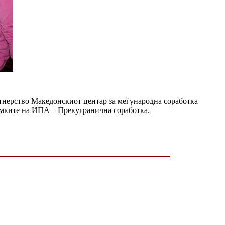
артнерство Македонскиот центар за меѓународна соработка
амките на ИПА – Прекугранична соработка.