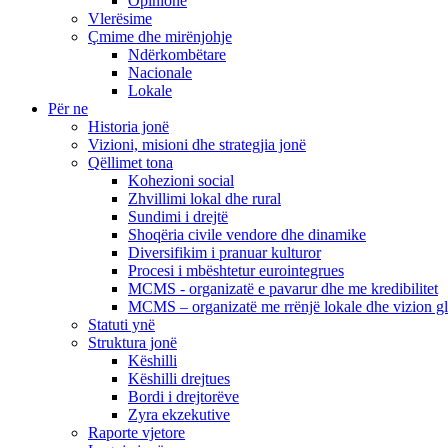
Opinione
Vlerësime
Çmime dhe mirënjohje
Ndërkombëtare
Nacionale
Lokale
Për ne
Historia jonë
Vizioni, misioni dhe strategjia jonë
Qëllimet tona
Kohezioni social
Zhvillimi lokal dhe rural
Sundimi i drejtë
Shoqëria civile vendore dhe dinamike
Diversifikim i pranuar kulturor
Procesi i mbështetur eurointegrues
MCMS - organizatë e pavarur dhe me kredibilitet
MCMS – organizatë me rrënjë lokale dhe vizion g
Statuti ynë
Struktura jonë
Këshilli
Këshilli drejtues
Bordi i drejtorëve
Zyra ekzekutive
Raporte vjetore