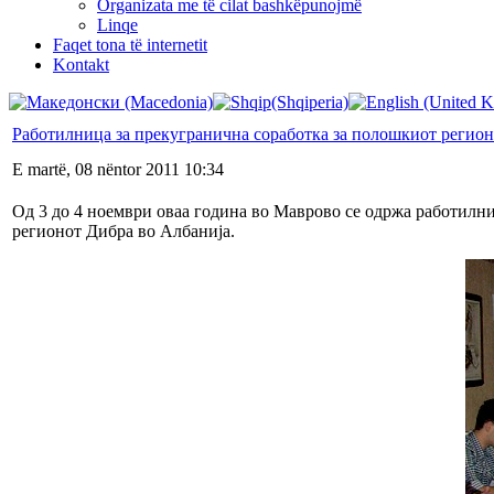
Organizata me të cilat bashkëpunojmë
Linqe
Faqet tona të internetit
Kontakt
Работилница за прекугранична соработка за полошкиот регион
E martë, 08 nëntor 2011 10:34
Од 3 до 4 ноември оваа година во Маврово се одржа работилни
регионот Дибра во Албанија.