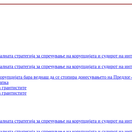
лната стратегија за спречување на корупцијата и судирот на ин
лната стратегија за спречување на корупцијата и судирот на ин
орупцијата бара веднаш да се стопира донесувањето на Предлог-
апка
а грантистите
а грантистите
лната стратегија за спречување на корупцијата и судирот на ин
лната стратегија за спречување на корупцијата и судирот на ин