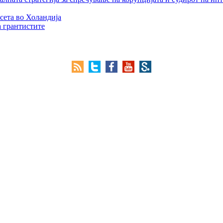
сета во Холандија
а грантистите