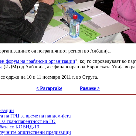
 организациите од пограничниот регион во Албанија.
ен форум на граѓански организации
", кој го спроведуваат во п
ја
(ИДМ) од Албанија, а е финансиран од Европската Унија во р
се одржи на 10 и 11 ноември 2011 г. во Струга.
< Paraprake
Pasuese >
низации
а на ГРЦ за време на пандемијата
е за транспарентност на ГО
орбата со КОВИД-19
 клучните општествени предизвици