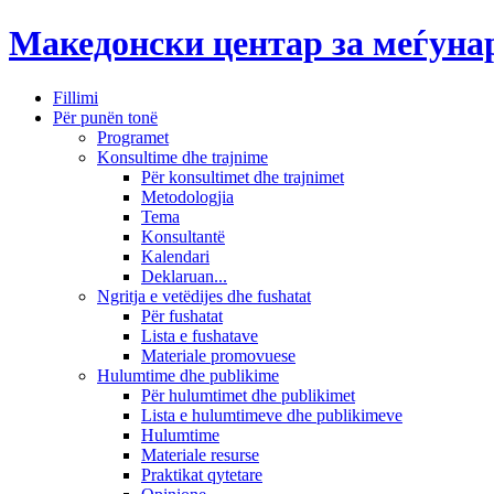
Македонски центар за меѓун
Fillimi
Për punën tonë
Programet
Konsultime dhe trajnime
Për konsultimet dhe trajnimet
Metodologjia
Tema
Konsultantë
Kalendari
Deklaruan...
Ngritja e vetëdijes dhe fushatat
Për fushatat
Lista e fushatave
Materiale promovuese
Hulumtime dhe publikime
Për hulumtimet dhe publikimet
Lista e hulumtimeve dhe publikimeve
Hulumtime
Materiale resurse
Praktikat qytetare