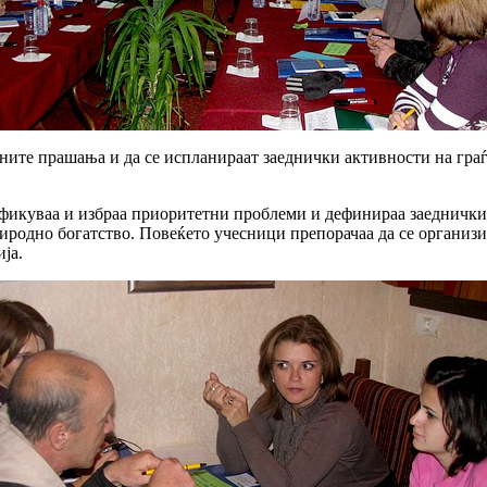
ните прашања и да се испланираат заеднички активности на граѓ
ификуваа и избраа приоритетни проблеми и дефинираа заеднички 
иродно богатство. Повеќето учесници препорачаа да се организ
ја.