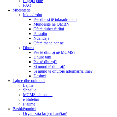
Logoja jonë
FAQ
Mbështetje
Inkuadrohu
Pse dhe si të inkuadrohem
Mundësitë në QMBN
Çfarë duhet të dini
Paraqitu
Nda ideja
Çfarë thanë për ne
Dhuro
Pse të dhuroj në MCMS?
Dhuro tani!
Pse të dhuroj?
Si mund të dhuroj?
Si mund të dhurojë ndërmarrja ime?
Dëshmi
Lajme dhe opinioni
Lajme
Shpallje
MCMS në mediat
e-Buletini
Fjalime
Bashkëpunimi
Organizata ku jemi anëtarë