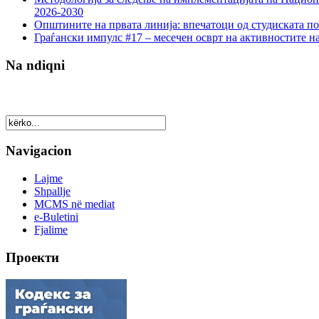
2026-2030
Општините на првата линија: впечатоци од студиската по
Граѓански импулс #17 – месечен осврт на активностите н
Na ndiqni
Navigacion
Lajme
Shpallje
MCMS në mediat
e-Buletini
Fjalime
Проекти