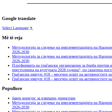
Google translate
Select Language
▼
Më të reja
Методологија за следење на имплементацијата на Национа
2026-2030
Методологија за следење на имплементацијата на Национа
2026-2030
Платформата на граѓански организации за борба против к
престолнина на културата 2028 година“, по скратена пост
Граѓански импулс #18 – месечен осврт на активностите н
Граѓански импулс #18 – месечен осврт на активностите н
Popullore
Јавен конкурс за извршни директори
Методологија за следење на имплементацијата на Национа
2026-2030
Методологија за следење на имплементацијата на Национа