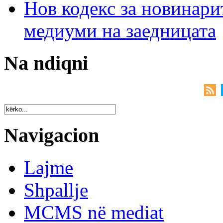
Нов кодекс за новинарит
медиуми на заедницата
Na ndiqni
Navigacion
Lajme
Shpallje
MCMS në mediat