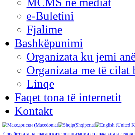
MCMS në mediat
e-Buletini
Fjalime
Bashkëpunimi
Organizata ku jemi anë
Organizata me të cila
Linqe
Faqet tona të internetit
Kontakt
Соработката на граѓанските организации со државата и деловн