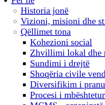
Historia jonë
Vizioni, misioni dhe st
Qëllimet tona
Kohezioni social
Zhvillimi lokal dhe 
Sundimi i drejtë
Shoqëria civile ven
Diversifikim i pranu
Procesi i mbështetur