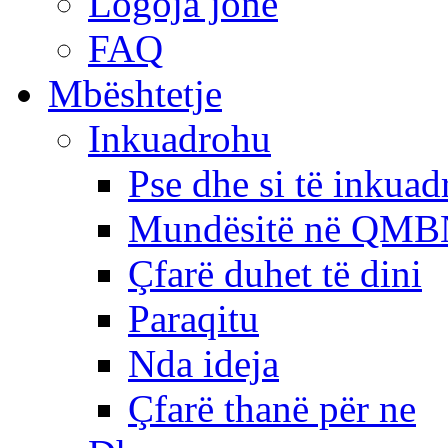
Logoja jonë
FAQ
Mbështetje
Inkuadrohu
Pse dhe si të inkua
Mundësitë në QMB
Çfarë duhet të dini
Paraqitu
Nda ideja
Çfarë thanë për ne