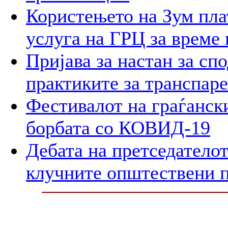
Користењето на Зум пла
услуга на ГРЦ за време 
Пријава за настан за сп
практиките за транспар
Фестивалот на граѓански
борбата со КОВИД-19
Дебата на претседателот
клучните општествени 