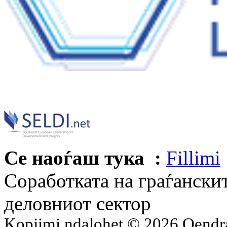
Се наоѓаш тука :
Fillimi
Соработката на граѓански
деловниот сектор
Kopjimi ndalohet © 2026 Qend