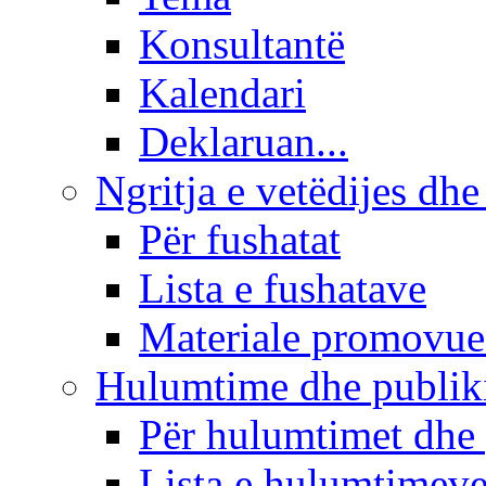
Konsultantë
Kalendari
Deklaruan...
Ngritja e vetëdijes dhe
Për fushatat
Lista e fushatave
Materiale promovue
Hulumtime dhe publi
Për hulumtimet dhe
Lista e hulumtimev