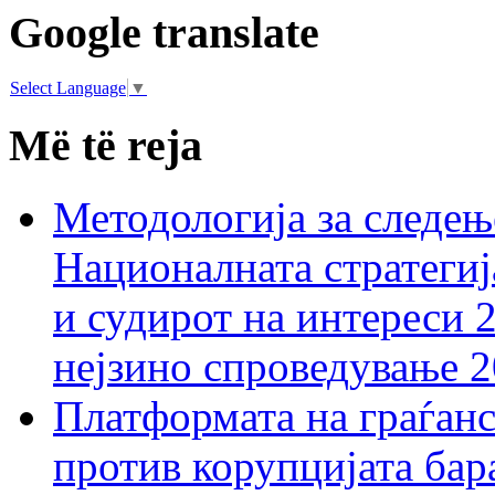
Google translate
Select Language
▼
Më të reja
Методологија за следењ
Националната стратегиј
и судирот на интереси 
нејзино спроведување 
Платформата на граѓанс
против корупцијата бар