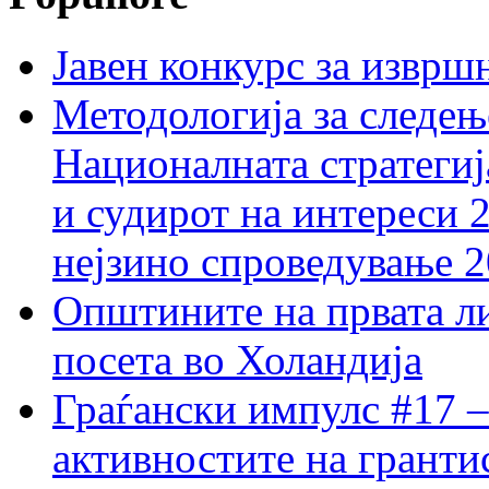
Јавен конкурс за изврш
Методологија за следењ
Националната стратегиј
и судирот на интереси 
нејзино спроведување 
Општините на првата ли
посета во Холандија
Граѓански импулс #17 –
активностите на гранти