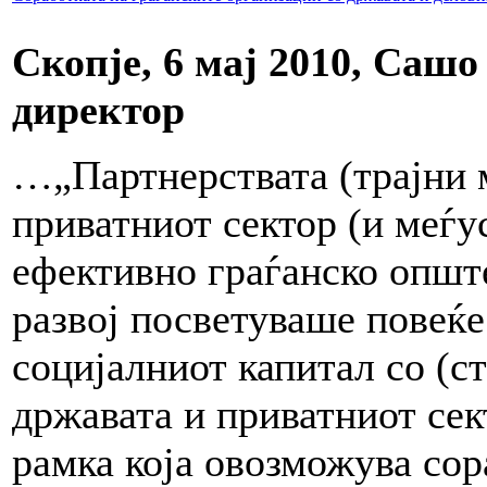
Скопје, 6 мај 2010, Саш
директор
…„Партнерствата (трајни 
приватниот сектор (и меѓу
ефективно граѓанско општ
развој посветуваше повеќе
социјалниот капитал со (с
државата и приватниот сек
рамка која овозможува сор