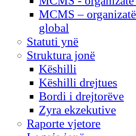
MCMS - organizatë e
MCMS – organizatë 
global
Statuti ynë
Struktura jonë
Këshilli
Këshilli drejtues
Bordi i drejtorëve
Zyra ekzekutive
Raporte vjetore