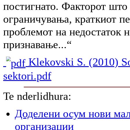
постигнато. Факторот што
ограничувања, краткиот п
проблемот на недостаток н
признавање...“
Klekovski S. (2010) So
sektori.pdf
Te nderlidhura:
Доделени осум нови мал
организации