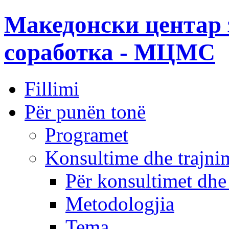
Македонски центар 
соработка - МЦМС
Fillimi
Për punën tonë
Programet
Konsultime dhe trajni
Për konsultimet dhe
Metodologjia
Tema