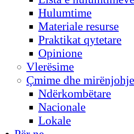
Hulumtime
Materiale resurse
Praktikat qytetare
Opinione
Vlerësime
Çmime dhe mirënjohj
Ndërkombëtare
Nacionale
Lokale
Për ne