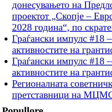
донесувањето на Предло
проектот „Скопје – Евр
2028 година“, по скрат
Граѓански импулс #18 –
активностите на гранти
Граѓански импулс #18 –
активностите на гранти
Регионалната советничк
претставници на МЦМС 
Popullore