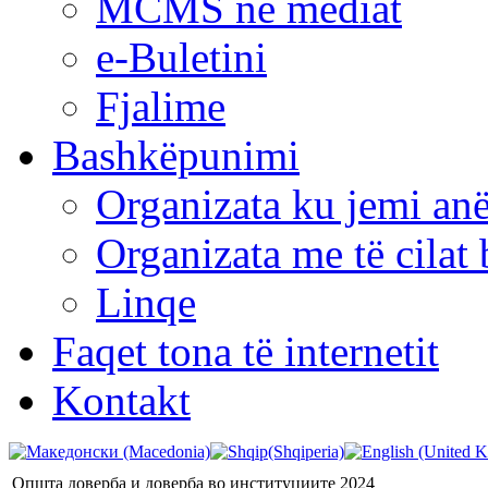
MCMS në mediat
e-Buletini
Fjalime
Bashkëpunimi
Organizata ku jemi anë
Organizata me të cila
Linqe
Faqet tona të internetit
Kontakt
Општа доверба и доверба во институциите 2024