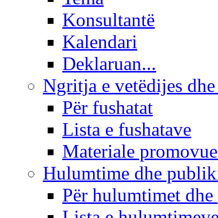
Konsultantë
Kalendari
Deklaruan...
Ngritja e vetëdijes dhe
Për fushatat
Lista e fushatave
Materiale promovue
Hulumtime dhe publi
Për hulumtimet dhe
Lista e hulumtimev