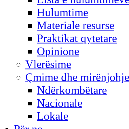
Hulumtime
Materiale resurse
Praktikat qytetare
Opinione
Vlerësime
Çmime dhe mirënjohj
Ndërkombëtare
Nacionale
Lokale
Për ne