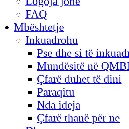
Logoja jonë
FAQ
Mbështetje
Inkuadrohu
Pse dhe si të inkua
Mundësitë në QMB
Çfarë duhet të dini
Paraqitu
Nda ideja
Çfarë thanë për ne