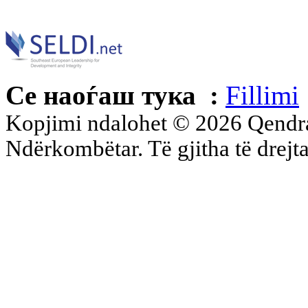
Се наоѓаш тука :
Fillimi
Kopjimi ndalohet © 2026 Qend
Ndërkombëtar. Të gjitha të drejta