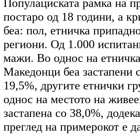
Популациската рамка на п
постаро од 18 години, а к
беа: пол, етничка припадно
региони. Од 1.000 испитан
мажи. Во однос на етничка
Македонци беа застапени 
19,5%, другите етнички гр
однос на местото на живее
застапена со 38,0%, додек
преглед на примерокот е д