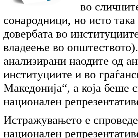
во сличните
сонародници, но исто така
довербата во институциит
владеење во општеството).
анализирани наодите од ан
институциите и во граѓанс
Македонија“, а која беше 
национален репрезентатив
Истражувањето е спроведен
национален репрезентатив