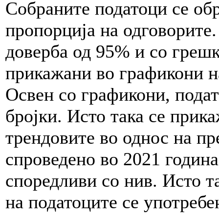
Собраните податоци се обр
пропорција на одговорите.
доверба од 95% и со грешка
прикажани во графикони н
Освен со графикони, подат
бројки. Исто така се прик
трендовите во однос на п
спроведено во 2021 година
споредливи со нив. Исто т
на податоците се употребе