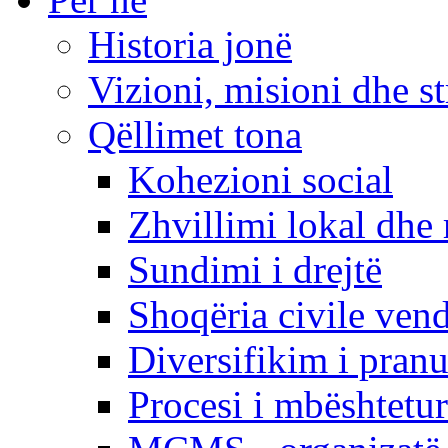
Historia jonë
Vizioni, misioni dhe st
Qëllimet tona
Kohezioni social
Zhvillimi lokal dhe 
Sundimi i drejtë
Shoqëria civile ven
Diversifikim i pranu
Procesi i mbështetur