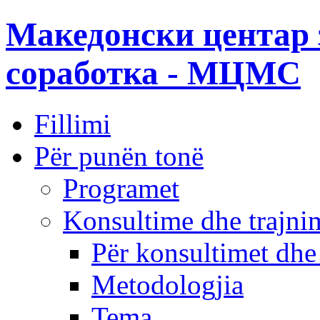
Македонски центар 
соработка - МЦМС
Fillimi
Për punën tonë
Programet
Konsultime dhe trajni
Për konsultimet dhe
Metodologjia
Tema