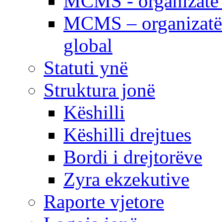
MCMS - organizatë e
MCMS – organizatë 
global
Statuti ynë
Struktura jonë
Këshilli
Këshilli drejtues
Bordi i drejtorëve
Zyra ekzekutive
Raporte vjetore