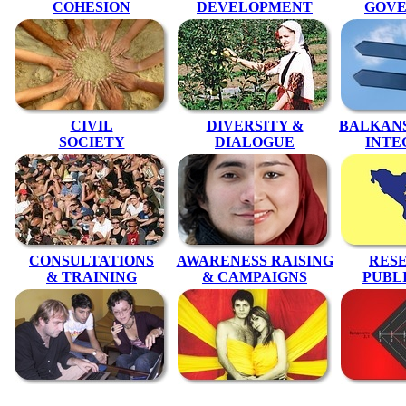
COHESION
DEVELOPMENT
GOV
CIVIL
DIVERSITY &
BALKANS
SOCIETY
DIALOGUE
INTE
CONSULTATIONS
AWARENESS RAISING
RES
& TRAINING
& CAMPAIGNS
PUBL