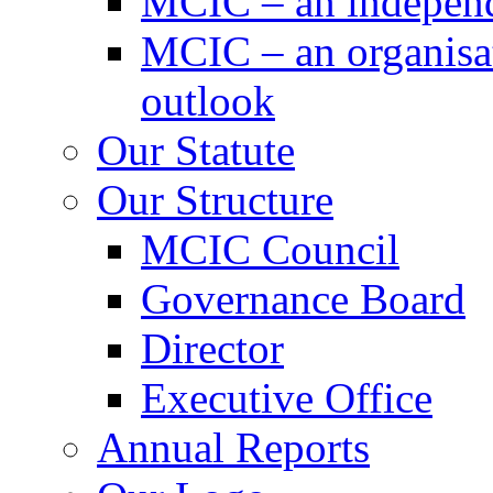
MCIC – an independe
MCIC – an organisat
outlook
Our Statute
Our Structure
MCIC Council
Governance Board
Director
Executive Office
Annual Reports