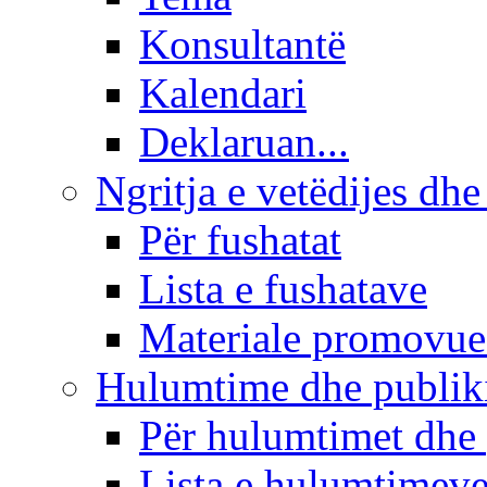
Konsultantë
Kalendari
Deklaruan...
Ngritja e vetëdijes dhe
Për fushatat
Lista e fushatave
Materiale promovue
Hulumtime dhe publi
Për hulumtimet dhe
Lista e hulumtimev