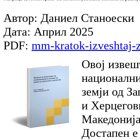
Автор: Даниел Станоески
Дата: Април 2025
PDF:
mm-kratok-izveshtaj-
Овој извешт
национални
земји од З
и Херцегов
Македонија
Достапен е 