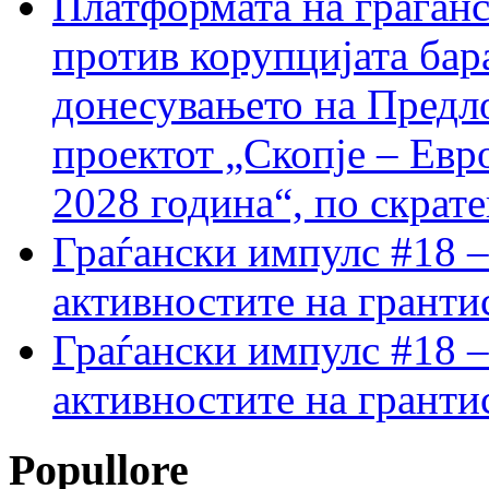
Платформата на граѓанс
против корупцијата бар
донесувањето на Предло
проектот „Скопје – Евр
2028 година“, по скрат
Граѓански импулс #18 –
активностите на гранти
Граѓански импулс #18 –
активностите на гранти
Popullore