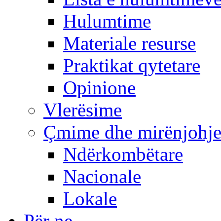
Hulumtime
Materiale resurse
Praktikat qytetare
Opinione
Vlerësime
Çmime dhe mirënjohj
Ndërkombëtare
Nacionale
Lokale
Për ne