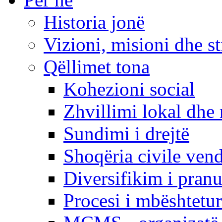
Historia jonë
Vizioni, misioni dhe st
Qëllimet tona
Kohezioni social
Zhvillimi lokal dhe 
Sundimi i drejtë
Shoqëria civile ven
Diversifikim i pranu
Procesi i mbështetur