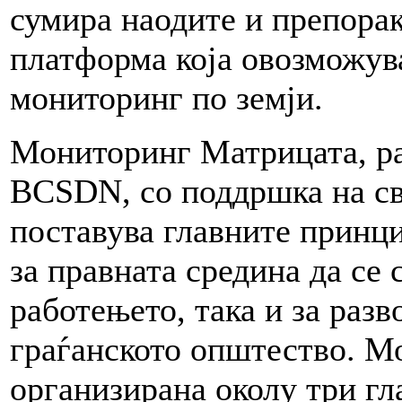
сумира наодите и препораки
платформа која овозможува
мониторинг по земји.
Мониторинг Матрицата, ра
BCSDN, со поддршка на св
поставува главните принци
за правната средина да се 
работењето, така и за разв
граѓанското општество. М
организирана околу три гл