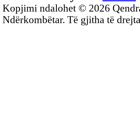
Kopjimi ndalohet © 2026 Qend
Ndërkombëtar. Të gjitha të drejta