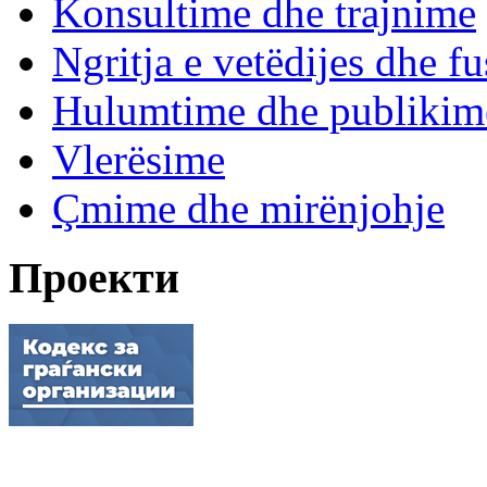
Konsultime dhe trajnime
Ngritja e vetëdijes dhe fu
Hulumtime dhe publikim
Vlerësime
Çmime dhe mirënjohje
Проекти