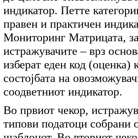
индикатор. Петте категори
правен и практичен индик
Мониторинг Матрицата, за
истражувачите – врз основ
изберат еден код (оценка) 
состојбата на овозможувач
соодветниот индикатор.
Во првиот чекор, истражув
типови податоци собрани о
шаблонот. Во вториот чекор