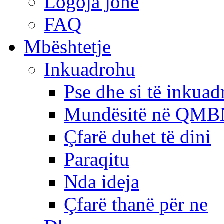
Logoja jonë
FAQ
Mbështetje
Inkuadrohu
Pse dhe si të inkua
Mundësitë në QMB
Çfarë duhet të dini
Paraqitu
Nda ideja
Çfarë thanë për ne