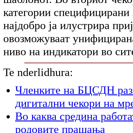
категории специфицирани з
најдобро ја илустрира при
овозможуваат унифицирана
ниво на индикатори во си
Te nderlidhura:
Членките на БЦСДН разг
дигитални чекори на мр
Во каква средина работа
родовите прашања