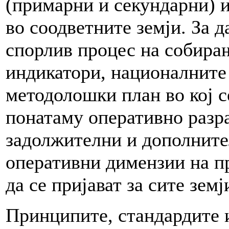
(примарни и секундарни) 
во соодветните земји. За д
спорлив процес на собира
индикатори, националните
методолошки план во кој с
понатаму оперативно разр
задолжителни и дополнител
оперативни димензии на п
да се пријават за сите земј
Принципите, стандардите и