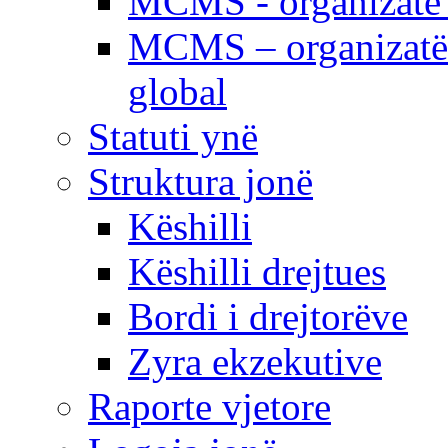
MCMS - organizatë e
MCMS – organizatë 
global
Statuti ynë
Struktura jonë
Këshilli
Këshilli drejtues
Bordi i drejtorëve
Zyra ekzekutive
Raporte vjetore