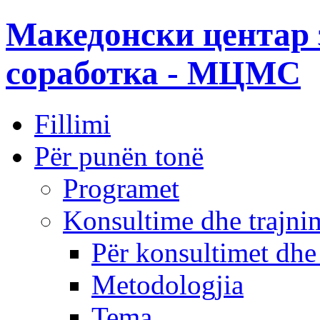
Македонски центар 
соработка - МЦМС
Fillimi
Për punën tonë
Programet
Konsultime dhe trajni
Për konsultimet dhe
Metodologjia
Tema