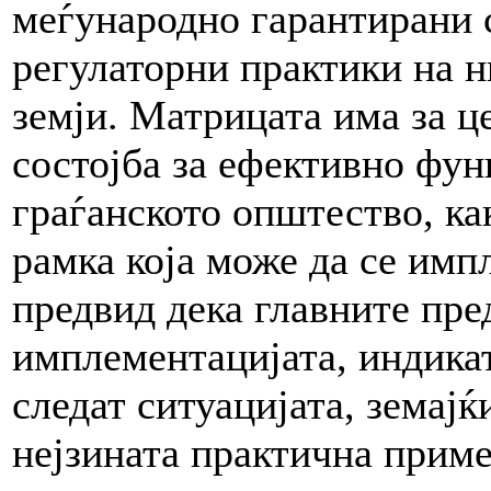
меѓународно гарантирани 
регулаторни практики на н
земји. Матрицата има за ц
состојба за ефективно фун
граѓанското општество, ка
рамка која може да се имп
предвид дека главните пре
имплементацијата, индикат
следат ситуацијата, земајќ
нејзината практична приме