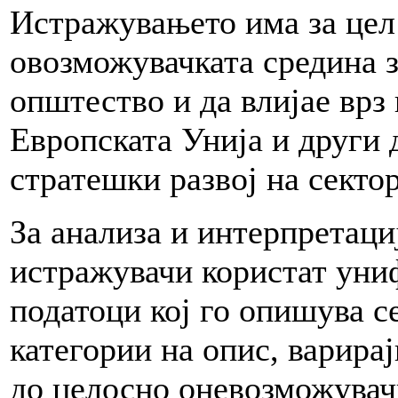
Истражувањето има за цел 
овозможувачката средина з
општество и да влијае врз
Европската Унија и други
стратешки развој на сектор
За анализа и интерпретаци
истражувачи користат уни
податоци кој го опишува се
категории на опис, варира
до целосно оневозможувачк