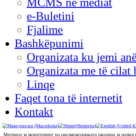
MCMS në mediat
e-Buletini
Fjalime
Bashkëpunimi
Organizata ku jemi anë
Organizata me të cila
Linqe
Faqet tona të internetit
Kontakt
Матрица за мониторинг на овозможувачката околина за развој 