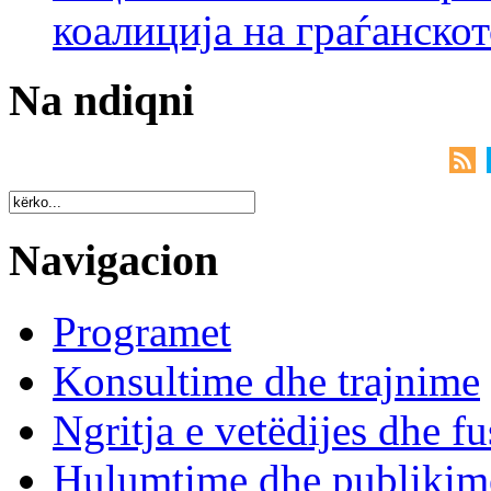
коалиција на граѓанск
Na ndiqni
Navigacion
Programet
Konsultime dhe trajnime
Ngritja e vetëdijes dhe fu
Hulumtime dhe publikim