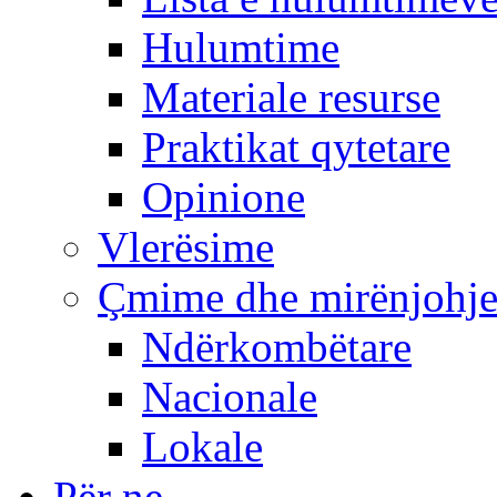
Hulumtime
Materiale resurse
Praktikat qytetare
Opinione
Vlerësime
Çmime dhe mirënjohj
Ndërkombëtare
Nacionale
Lokale
Për ne