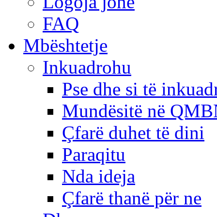
Logoja jonë
FAQ
Mbështetje
Inkuadrohu
Pse dhe si të inkua
Mundësitë në QMB
Çfarë duhet të dini
Paraqitu
Nda ideja
Çfarë thanë për ne