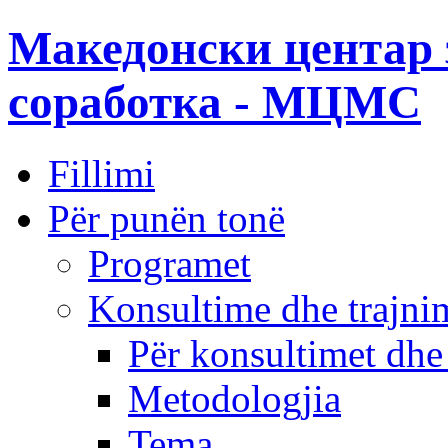
Македонски центар 
соработка - МЦМС
Fillimi
Për punën tonë
Programet
Konsultime dhe trajni
Për konsultimet dhe
Metodologjia
Tema