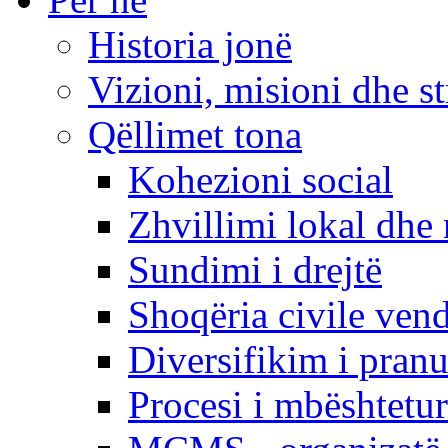
Historia jonë
Vizioni, misioni dhe st
Qëllimet tona
Kohezioni social
Zhvillimi lokal dhe 
Sundimi i drejtë
Shoqëria civile ven
Diversifikim i pranu
Procesi i mbështetur