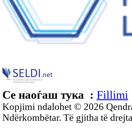
Се наоѓаш тука :
Fillimi
Kopjimi ndalohet © 2026 Qend
Ndërkombëtar. Të gjitha të drejta