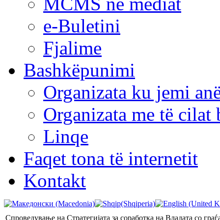
MCMS në mediat
e-Buletini
Fjalime
Bashkëpunimi
Organizata ku jemi anë
Organizata me të cila
Linqe
Faqet tona të internetit
Kontakt
Спроведување на Стратегијата за соработка на Владата со граѓ