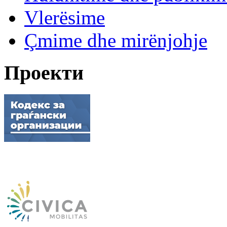
Vlerësime
Çmime dhe mirënjohje
Проекти