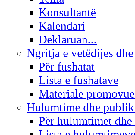
Konsultantë
Kalendari
Deklaruan...
Ngritja e vetëdijes dhe
Për fushatat
Lista e fushatave
Materiale promovue
Hulumtime dhe publi
Për hulumtimet dhe
Lista e hulumtimev