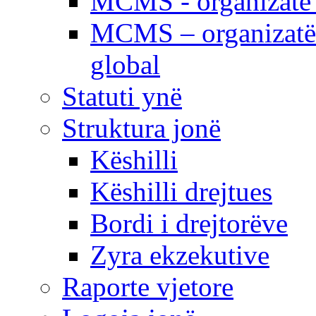
MCMS - organizatë e
MCMS – organizatë 
global
Statuti ynë
Struktura jonë
Këshilli
Këshilli drejtues
Bordi i drejtorëve
Zyra ekzekutive
Raporte vjetore