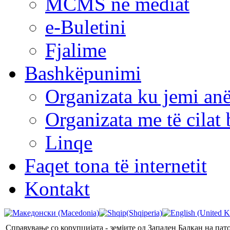
MCMS në mediat
e-Buletini
Fjalime
Bashkëpunimi
Organizata ku jemi anë
Organizata me të cila
Linqe
Faqet tona të internetit
Kontakt
Справување со корупцијата - земјите од Западен Балкан на пат