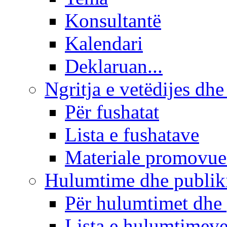
Konsultantë
Kalendari
Deklaruan...
Ngritja e vetëdijes dhe
Për fushatat
Lista e fushatave
Materiale promovue
Hulumtime dhe publi
Për hulumtimet dhe
Lista e hulumtimev