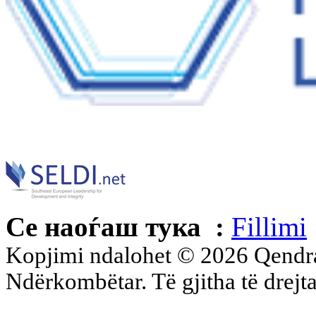
Се наоѓаш тука :
Fillimi
Kopjimi ndalohet © 2026 Qend
Ndërkombëtar. Të gjitha të drejta