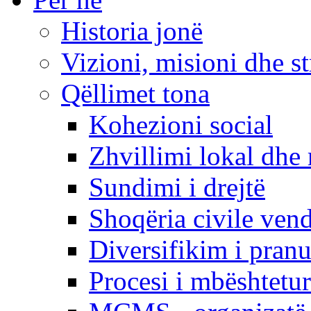
Historia jonë
Vizioni, misioni dhe st
Qëllimet tona
Kohezioni social
Zhvillimi lokal dhe 
Sundimi i drejtë
Shoqëria civile ven
Diversifikim i pranu
Procesi i mbështetur