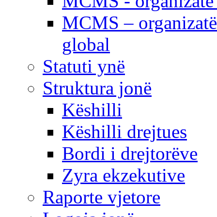
MCMS - organizatë e
MCMS – organizatë 
global
Statuti ynë
Struktura jonë
Këshilli
Këshilli drejtues
Bordi i drejtorëve
Zyra ekzekutive
Raporte vjetore