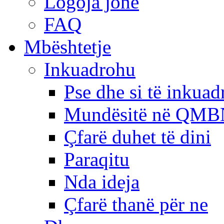
Logoja jonë
FAQ
Mbështetje
Inkuadrohu
Pse dhe si të inkua
Mundësitë në QMB
Çfarë duhet të dini
Paraqitu
Nda ideja
Çfarë thanë për ne