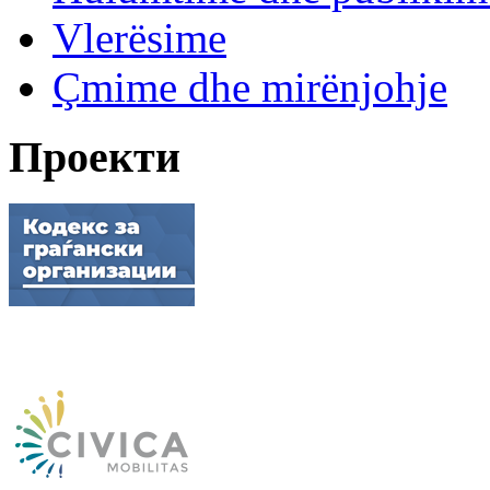
Vlerësime
Çmime dhe mirënjohje
Проекти