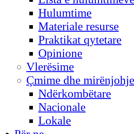
Hulumtime
Materiale resurse
Praktikat qytetare
Opinione
Vlerësime
Çmime dhe mirënjohj
Ndërkombëtare
Nacionale
Lokale
Për ne