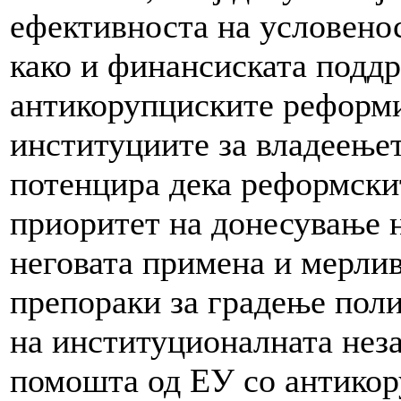
ефективноста на условено
како и финансиската подд
антикорупциските реформи
институциите за владеењет
потенцира дека реформскит
приоритет на донесување н
неговата примена и мерлив
препораки за градење поли
на институционалната неза
помошта од ЕУ со антикор