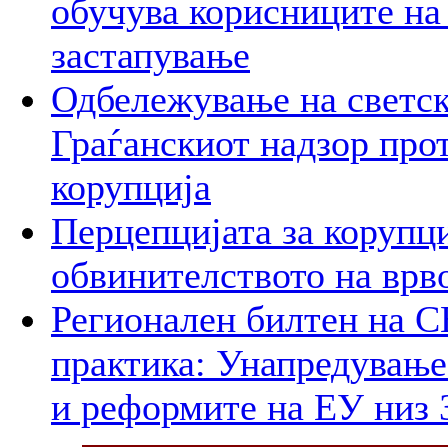
обучува корисниците на
застапување
Одбележување на светск
Граѓанскиот надзор про
корупција
Перцепцијата за корупци
обвинителството на врв
Регионален билтен на С
практика: Унапредување
и реформите на ЕУ низ 