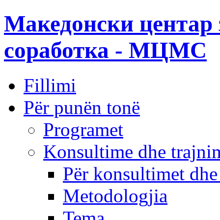
Македонски центар 
соработка - МЦМС
Fillimi
Për punën tonë
Programet
Konsultime dhe trajni
Për konsultimet dhe
Metodologjia
Tema