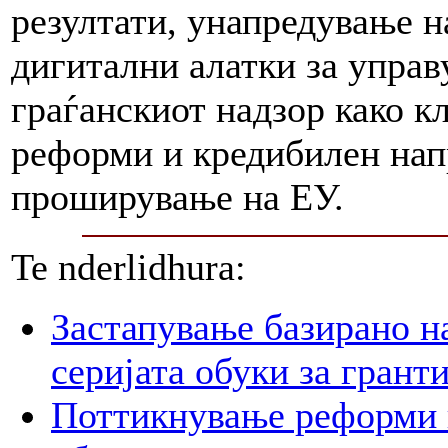
резултати, унапредување н
дигитални алатки за управ
граѓанскиот надзор како к
реформи и кредибилен нап
проширување на ЕУ.
Te nderlidhura:
Застапување базирано н
серијата обуки за грант
Поттикнување реформи 