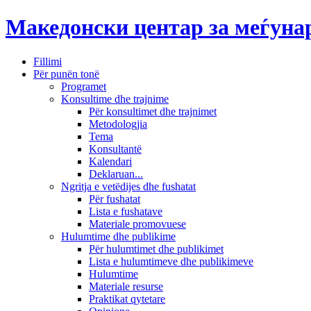
Македонски центар за меѓун
Fillimi
Për punën tonë
Programet
Konsultime dhe trajnime
Për konsultimet dhe trajnimet
Metodologjia
Tema
Konsultantë
Kalendari
Deklaruan...
Ngritja e vetëdijes dhe fushatat
Për fushatat
Lista e fushatave
Materiale promovuese
Hulumtime dhe publikime
Për hulumtimet dhe publikimet
Lista e hulumtimeve dhe publikimeve
Hulumtime
Materiale resurse
Praktikat qytetare