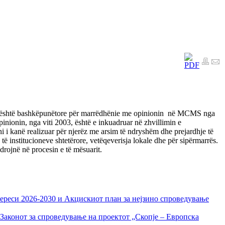
jo është bashkëpunëtore për marrëdhënie me opinionin në MCMS nga
inionin, nga viti 2003, është e inkuadruar në zhvillimin e
 i kanë realizuar për njerëz me arsim të ndryshëm dhe prejardhje të
të institucioneve shtetërore, vetëqeverisja lokale dhe për sipërmarrës.
adrojnë në procesin e të mësuarit.
тереси 2026-2030 и Акцискиот план за нејзино спроведување
Законот за спроведување на проектот „Скопје – Европска