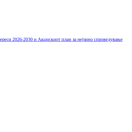
тереси 2026-2030 и Акцискиот план за нејзино спроведување