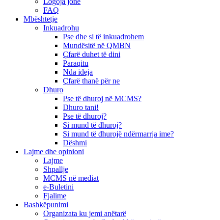
Logoja jonë
FAQ
Mbështetje
Inkuadrohu
Pse dhe si të inkuadrohem
Mundësitë në QMBN
Çfarë duhet të dini
Paraqitu
Nda ideja
Çfarë thanë për ne
Dhuro
Pse të dhuroj në MCMS?
Dhuro tani!
Pse të dhuroj?
Si mund të dhuroj?
Si mund të dhurojë ndërmarrja ime?
Dëshmi
Lajme dhe opinioni
Lajme
Shpallje
MCMS në mediat
e-Buletini
Fjalime
Bashkëpunimi
Organizata ku jemi anëtarë