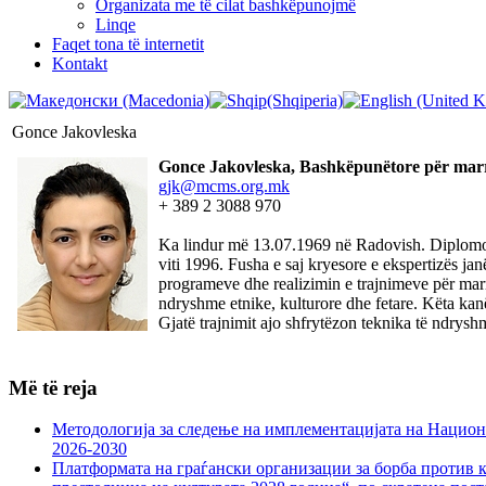
Organizata me të cilat bashkëpunojmë
Linqe
Faqet tona të internetit
Kontakt
Gonce Jakovleska
Gonce Jakovleska, Bashkëpunëtore për mar
gjk@mcms.org.mk
+ 389 2 3088 970
Ka lindur më 13.07.1969 në Radovish. Diplomoi
viti 1996. Fusha e saj kryesore e ekspertizës j
programeve dhe realizimin e trajnimeve për marr
ndryshme etnike, kulturore dhe fetare. Këta kanë
Gjatë trajnimit ajo shfrytëzon teknika të ndryshm
Më të reja
Методологија за следење на имплементацијата на Национа
2026-2030
Платформата на граѓански организации за борба против к