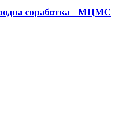
ародна соработка - МЦМС