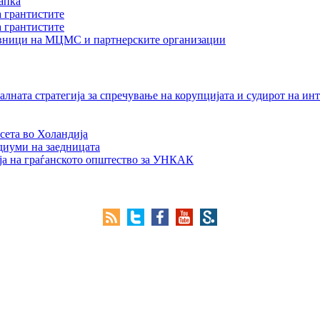
апка
а грантистите
а грантистите
тавници на МЦМС и партнерските организации
лната стратегија за спречување на корупцијата и судирот на ин
сета во Холандија
едиуми на заедницата
ја на граѓанското општество за УНКАК