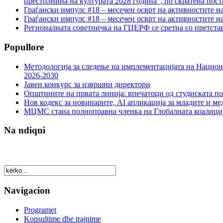
престолнина на културата 2028 година“, по скратена пост
Граѓански импулс #18 – месечен осврт на активностите н
Граѓански импулс #18 – месечен осврт на активностите н
Регионалната советничка на ГЦЕРФ се сретна со претс
Popullore
Методологија за следење на имплементацијата на Национа
2026-2030
Јавен конкурс за извршни директори
Општините на првата линија: впечатоци од студиската по
Нов кодекс за новинарите, AI апликација за младите и м
МЦМС стана полноправна членка на Глобалната коалици
Na ndiqni
Navigacion
Programet
Konsultime dhe trajnime