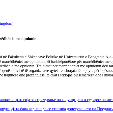
rëdhënie me opnionin
 në Fakultetin e Shkencave Politike në Universitetin e Beogradit. A
anë marrëdhëniet me opinionin. Si bashkëpunëtore për marrëdhëniet me op
ëdhënie me opnionin. Trajnimet për marrëdhëniet me opinionin deri tani
 qenë aktivistë të organizatave qytetare, shoqata të bujqve, përfaqësues 
e trajnuese dhe prezantuese, të cilat i sfidojnë pjesëmarrësit dhe i inku
лната стратегија за спречување на корупцијата и судирот на ин
орупцијата бара веднаш да се стопира донесувањето на Предлог-