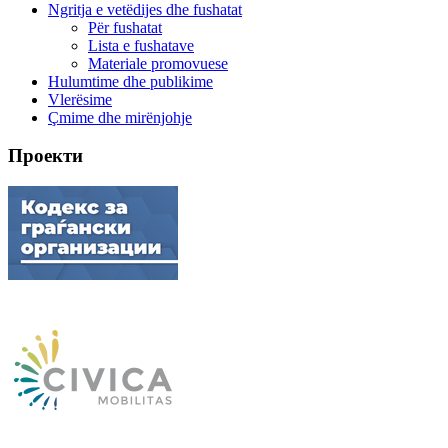
Ngritja e vetëdijes dhe fushatat
Për fushatat
Lista e fushatave
Materiale promovuese
Hulumtime dhe publikime
Vlerësime
Çmime dhe mirënjohje
Проекти