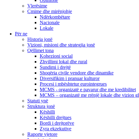
Opinione
Vlerësime
Çmime dhe mirënjohje
Ndërkombëtare
Nacionale
Lokale
Për ne
Historia jonë
Vizioni, misioni dhe strategjia jonë
Qëllimet tona
Kohezioni social
Zhvillimi lokal dhe rural
Sundimi i drejtë
Shoqëria civile vendore dhe dinamike
Diversifikim i pranuar kulturor
Procesi i mbështetur eurointegrues
MCMS - organizatë e pavarur dhe me kredibilitet
MCMS – organizatë me rrënjë lokale dhe vizion g
Statuti ynë
Struktura jonë
Këshilli
Këshilli drejtues
Bordi i drejtorëve
Zyra ekzekutive
Raporte vjetore