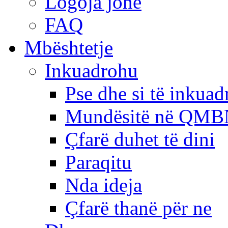
Logoja jonë
FAQ
Mbështetje
Inkuadrohu
Pse dhe si të inkua
Mundësitë në QMB
Çfarë duhet të dini
Paraqitu
Nda ideja
Çfarë thanë për ne