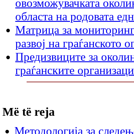
овозможувачката околин
областа на родовата ед
Матрица за мониторинг
развој на граѓанското 
Предизвиците за околин
граѓанските организаци
Më të reja
Методологија за следењ