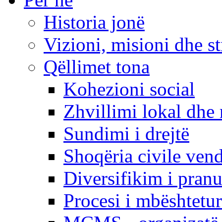
Historia jonë
Vizioni, misioni dhe st
Qëllimet tona
Kohezioni social
Zhvillimi lokal dhe 
Sundimi i drejtë
Shoqëria civile ven
Diversifikim i pranu
Procesi i mbështetur