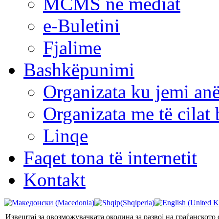
MCMS në mediat
e-Buletini
Fjalime
Bashkëpunimi
Organizata ku jemi anë
Organizata me të cila
Linqe
Faqet tona të internetit
Kontakt
Извештај за овозможувачката околина за развој на граѓанското