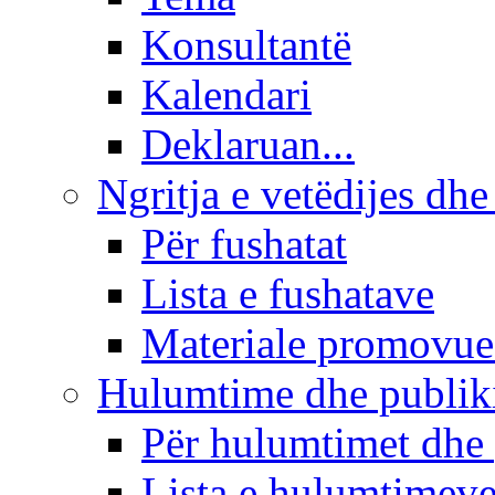
Konsultantë
Kalendari
Deklaruan...
Ngritja e vetëdijes dhe
Për fushatat
Lista e fushatave
Materiale promovue
Hulumtime dhe publi
Për hulumtimet dhe
Lista e hulumtimev