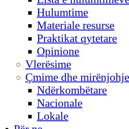
Hulumtime
Materiale resurse
Praktikat qytetare
Opinione
Vlerësime
Çmime dhe mirënjohj
Ndërkombëtare
Nacionale
Lokale
Për ne