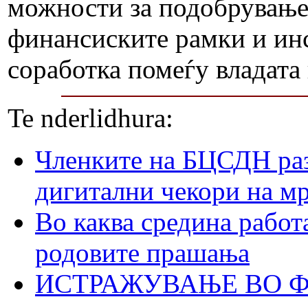
можности за подобрување,
финансиските рамки и ин
соработка помеѓу владата
Te nderlidhura:
Членките на БЦСДН раз
дигитални чекори на м
Во каква средина работ
родовите прашања
ИСТРАЖУВАЊЕ ВО ФО