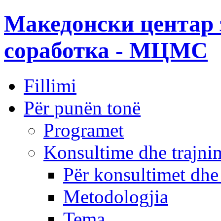
Македонски центар 
соработка - МЦМС
Fillimi
Për punën tonë
Programet
Konsultime dhe trajni
Për konsultimet dhe
Metodologjia
Tema