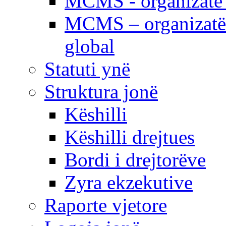
MCMS - organizatë e
MCMS – organizatë 
global
Statuti ynë
Struktura jonë
Këshilli
Këshilli drejtues
Bordi i drejtorëve
Zyra ekzekutive
Raporte vjetore