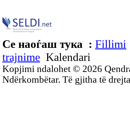
Се наоѓаш тука :
Fillimi
trajnime
Kalendari
Kopjimi ndalohet © 2026 Qend
Ndërkombëtar. Të gjitha të drejta