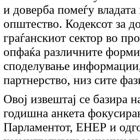
и доверба помеѓу владата
општество. Кодексот за д
граѓанскиот сектор во пр
опфаќа различните форми 
споделување информации, 
партнерство, низ сите фа
Овој извештај се базира н
годишна анкета фокусиран
Парламентот, ЕНЕР и одг