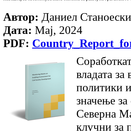
Автор:
Даниел Станоеск
Дата:
Мај, 2024
PDF:
Country_Report_f
Соработкат
владата за
политики и
значење за
Северна Ма
клучни за 