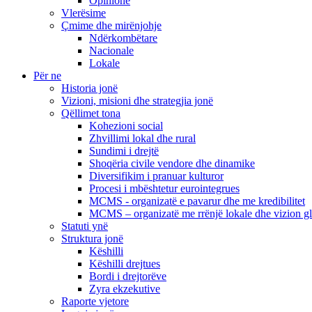
Opinione
Vlerësime
Çmime dhe mirënjohje
Ndërkombëtare
Nacionale
Lokale
Për ne
Historia jonë
Vizioni, misioni dhe strategjia jonë
Qëllimet tona
Kohezioni social
Zhvillimi lokal dhe rural
Sundimi i drejtë
Shoqëria civile vendore dhe dinamike
Diversifikim i pranuar kulturor
Procesi i mbështetur eurointegrues
MCMS - organizatë e pavarur dhe me kredibilitet
MCMS – organizatë me rrënjë lokale dhe vizion g
Statuti ynë
Struktura jonë
Këshilli
Këshilli drejtues
Bordi i drejtorëve
Zyra ekzekutive
Raporte vjetore