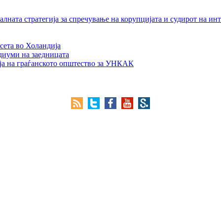
лната стратегија за спречување на корупцијата и судирот на ин
сета во Холандија
едиуми на заедницата
ја на граѓанското општество за УНКАК