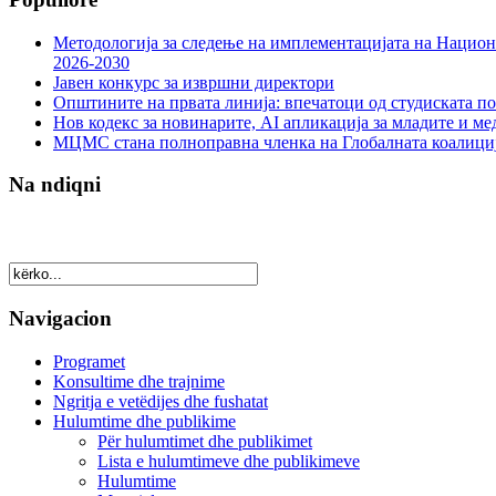
Методологија за следење на имплементацијата на Национа
2026-2030
Јавен конкурс за извршни директори
Општините на првата линија: впечатоци од студиската по
Нов кодекс за новинарите, AI апликација за младите и м
МЦМС стана полноправна членка на Глобалната коалици
Na ndiqni
Navigacion
Programet
Konsultime dhe trajnime
Ngritja e vetëdijes dhe fushatat
Hulumtime dhe publikime
Për hulumtimet dhe publikimet
Lista e hulumtimeve dhe publikimeve
Hulumtime