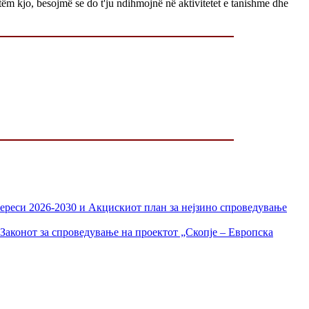
tëm kjo, besojmë se do t'ju ndihmojnë në aktivitetet e tanishme dhe
тереси 2026-2030 и Акцискиот план за нејзино спроведување
Законот за спроведување на проектот „Скопје – Европска