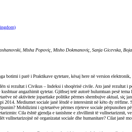
 Troshanovski, Misha Popoviç, Misho Dokmanoviç, Sanja Gicevska, Boj
 botimi i parë i Praktikave qytetare, kësaj here në version elektronik, 
lёn si rezultat i Civikus – Indeksi i shoqërisë civile. Ato janë rezultat i
të kushtuar angazhimit qytetar. Gjithsej tetë autorë hulumtuan pesë tema
tarëve në aktivitete jopartiake politike përmes shembujve aktual, siç jan
kupi 2014. Mediumet sociale janë lëndë e interesimit në këto dy rrëfime
ëpunim? Mobilizimi i qytetarëve përmes rrjeteve sociale përpunohen për
arizmin: Cila është gjendja e tanishme e zhvillimit të vullnetarizmit, veça
lët vullnetarizojnё në organizatat sociale dhe humanitare? Cilat janë mot