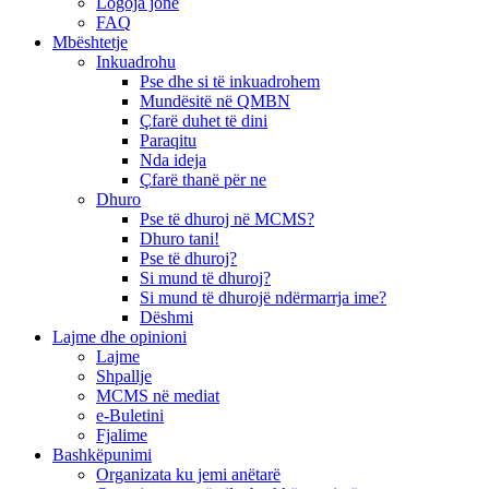
Logoja jonë
FAQ
Mbështetje
Inkuadrohu
Pse dhe si të inkuadrohem
Mundësitë në QMBN
Çfarë duhet të dini
Paraqitu
Nda ideja
Çfarë thanë për ne
Dhuro
Pse të dhuroj në MCMS?
Dhuro tani!
Pse të dhuroj?
Si mund të dhuroj?
Si mund të dhurojë ndërmarrja ime?
Dëshmi
Lajme dhe opinioni
Lajme
Shpallje
MCMS në mediat
e-Buletini
Fjalime
Bashkëpunimi
Organizata ku jemi anëtarë