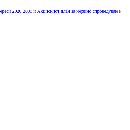
тереси 2026-2030 и Акцискиот план за нејзино спроведување