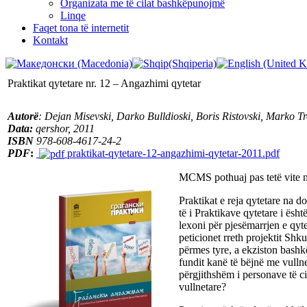
Organizata me të cilat bashkëpunojmë
Linqe
Faqet tona të internetit
Kontakt
Praktikat qytetare nr. 12 – Angazhimi qytetar
Autorë
: Dejan Misevski, Darko Bulldioski, Boris Ristovski, Marko
Data:
qershor, 2011
ISBN
978-608-4617-24-2
PDF
:
praktikat-qytetare-12-angazhimi-qytetar-2011.pdf
MCMS pothuaj pas tetë vite nga
Praktikat e reja qytetare na do
të i Praktikave qytetare i ësh
lexoni për pjesëmarrjen e qyte
peticionet rreth projektit Sh
përmes tyre, a ekziston bashk
fundit kanë të bëjnë me vullnet
përgjithshëm i personave të ci
vullnetare?