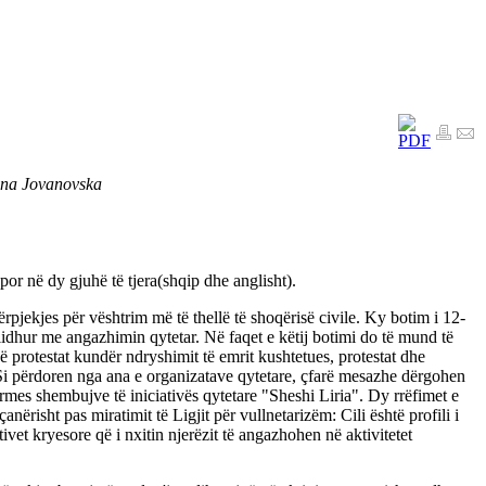
ana Jovanovska
por në dy gjuhë të tjera(shqip dhe anglisht).
 përpjekjes për vështrim më të thellë të shoqërisë civile. Ky botim i 12-
 lidhur me angazhimin qytetar. Nё faqet e këtij botimi do të mund të
ë protestat kundër ndryshimit të emrit kushtetues, protestat dhe
. Si përdoren nga ana e organizatave qytetare, çfarë mesazhe dërgohen
mes shembujve të iniciativës qytetare "Sheshi Liria". Dy rrëfimet e
nërisht pas miratimit të Ligjit për vullnetarizëm: Cili është profili i
ivet kryesore që i nxitin njerëzit të angazhohen në aktivitetet