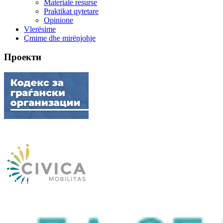
Materiale resurse
Praktikat qytetare
Opinione
Vlerësime
Çmime dhe mirënjohje
Проекти