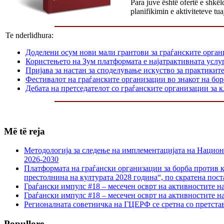
Para juve është ofertë e shkë
planifikimin e aktiviteteve tu
Te nderlidhura:
Доделени осум нови мали грантови за граѓанските орга
Користењето на Зум платформата е најатрактивната услуг
Пријава за настан за споделување искуство за практикит
Фестивалот на граѓанските организации во знакот на б
Дебата на претседателот со граѓанските организации за
Më të reja
Методологија за следење на имплементацијата на Национа
2026-2030
Платформата на граѓански организации за борба против к
престолнина на културата 2028 година“, по скратена пост
Граѓански импулс #18 – месечен осврт на активностите н
Граѓански импулс #18 – месечен осврт на активностите н
Регионалната советничка на ГЦЕРФ се сретна со претс
Popullore