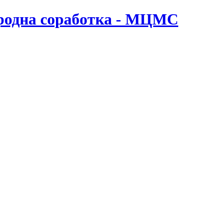
ародна соработка - МЦМС