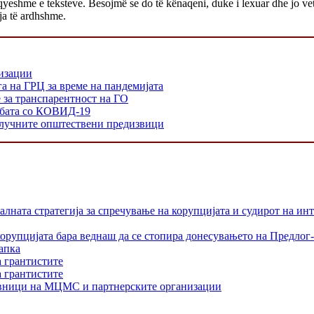
lqyeshme e teksteve. Besojmë se do të kënaqeni, duke i lexuar dhe jo ve
aja të ardhshme.
низации
а на ГРЦ за време на пандемијата
е за транспарентност на ГО
орбата со КОВИД-19
 клучните општествени предизвици
лната стратегија за спречување на корупцијата и судирот на ин
орупцијата бара веднаш да се стопира донесувањето на Предлог-
апка
а грантистите
а грантистите
тавници на МЦМС и партнерските организации