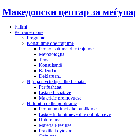
Македонски центар за меѓун
Fillimi
Për punën tonë
Programet
Konsultime dhe trajnime
Për konsultimet dhe trajnimet
Metodologjia
Tema
Konsultantë
Kalendari
Deklaruan...
Ngritja e vetëdijes dhe fushatat
Për fushatat
Lista e fushatave
Materiale promovuese
Hulumtime dhe publikime
Për hulumtimet dhe publikimet
Lista e hulumtimeve dhe publikimeve
Hulumtime
Materiale resurse
Praktikat qytetare