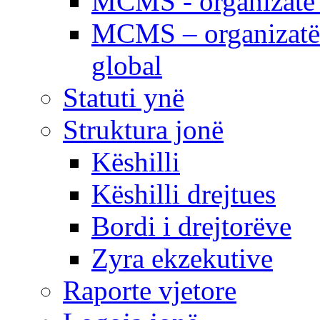
MCMS - organizatë e
MCMS – organizatë 
global
Statuti ynë
Struktura jonë
Këshilli
Këshilli drejtues
Bordi i drejtorëve
Zyra ekzekutive
Raporte vjetore