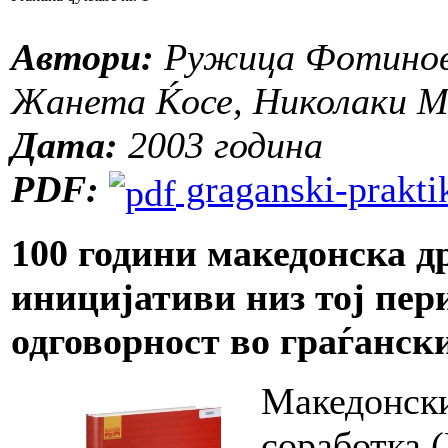
Автори:
Ружица Фотиновс
Жанета Ќосе, Николаки М
Дата:
2003 година
PDF:
graganski-praktik
100 години македонска д
иницијативи низ тој пер
одговорност во граѓанск
Македонски
соработка 