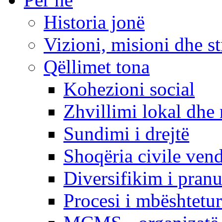
Historia jonë
Vizioni, misioni dhe st
Qëllimet tona
Kohezioni social
Zhvillimi lokal dhe 
Sundimi i drejtë
Shoqëria civile ven
Diversifikim i pranu
Procesi i mbështetur