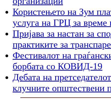
организации
Користењето на Зум пла
услуга на ГРЦ за време 
Пријава за настан за сп
практиките за транспар
Фестивалот на граѓански
борбата со КОВИД-19
Дебата на претседателот
клучните општествени 