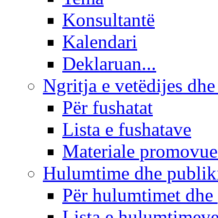
Konsultantë
Kalendari
Deklaruan...
Ngritja e vetëdijes dhe
Për fushatat
Lista e fushatave
Materiale promovue
Hulumtime dhe publi
Për hulumtimet dhe
Lista e hulumtimev