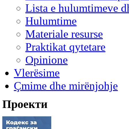
Lista e hulumtimeve d
Hulumtime
Materiale resurse
Praktikat qytetare
Opinione
Vlerësime
Çmime dhe mirënjohje
Проекти