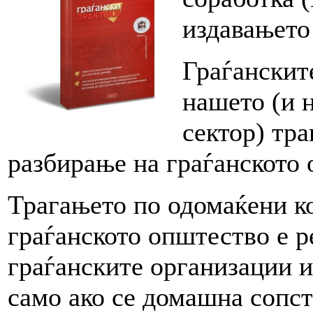
издавањето
Граѓанските
нашето (и 
сектор) тр
разбирање на граѓанското
Трагањето по одомаќени к
граѓанското општество е ре
граѓанските организации и
само ако се домашна сопст