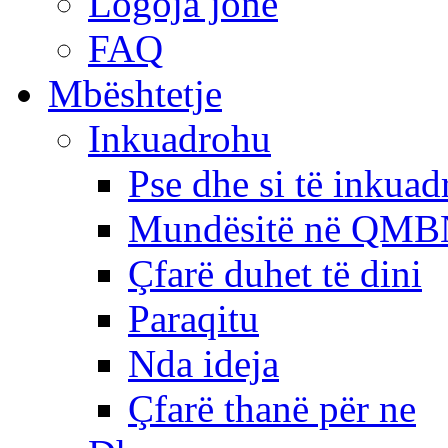
Logoja jonë
FAQ
Mbështetje
Inkuadrohu
Pse dhe si të inkua
Mundësitë në QMB
Çfarë duhet të dini
Paraqitu
Nda ideja
Çfarë thanë për ne