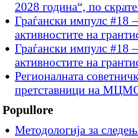
2028 година“, по скрат
Граѓански импулс #18 –
активностите на гранти
Граѓански импулс #18 –
активностите на гранти
Регионалната советничк
претставници на МЦМС 
Popullore
Методологија за следењ