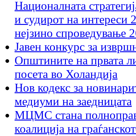
Националната стратегиј
и судирот на интереси 
нејзино спроведување 
Јавен конкурс за изврш
Општините на првата ли
посета во Холандија
Нов кодекс за новинарит
медиуми на заедницата
МЦМС стана полноправн
коалиција на граѓанск