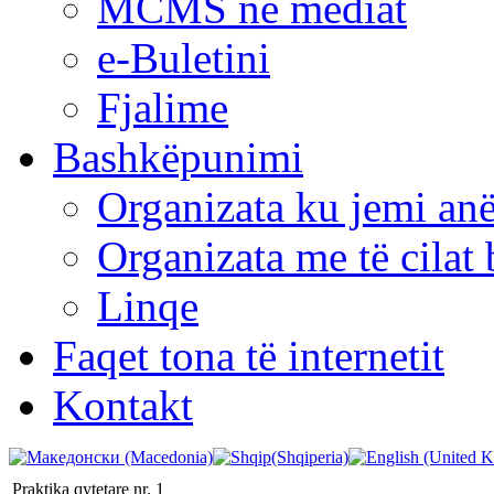
MCMS në mediat
e-Buletini
Fjalime
Bashkëpunimi
Organizata ku jemi anë
Organizata me të cila
Linqe
Faqet tona të internetit
Kontakt
Praktika qytetare nr. 1