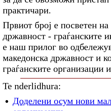
практичари.
Првиот број е посветен на
државност - граѓанските и
е наш прилог во одбележу
македонска државност и ко
граѓанските организации и
Te nderlidhura:
Доделени осум нови мал