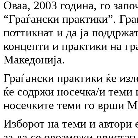
Оваа, 2003 година, го зап
“Граѓански практики”. Гра
поттикнат и да ја поддржа
концепти и практики на гр
Македонија.
Граѓански практики ќе изл
ќе содржи носечка/и теми 
носечките теми го врши 
Изборот на теми и автори 
за да се овозможи пристап