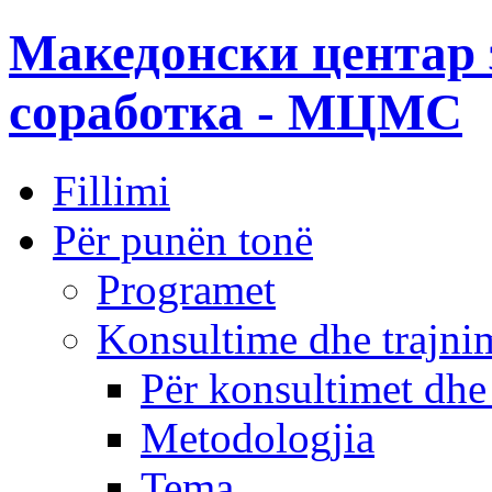
Македонски центар 
соработка - МЦМС
Fillimi
Për punën tonë
Programet
Konsultime dhe trajni
Për konsultimet dhe
Metodologjia
Tema