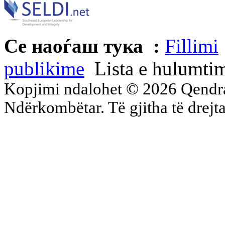
Се наоѓаш тука :
Fillimi
publikime
Lista e hulumti
Kopjimi ndalohet © 2026 Qend
Ndërkombëtar. Të gjitha të drejta