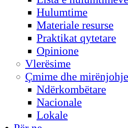
Hulumtime
Materiale resurse
Praktikat qytetare
Opinione
Vlerësime
Çmime dhe mirënjohj
Ndërkombëtare
Nacionale
Lokale
Për ne