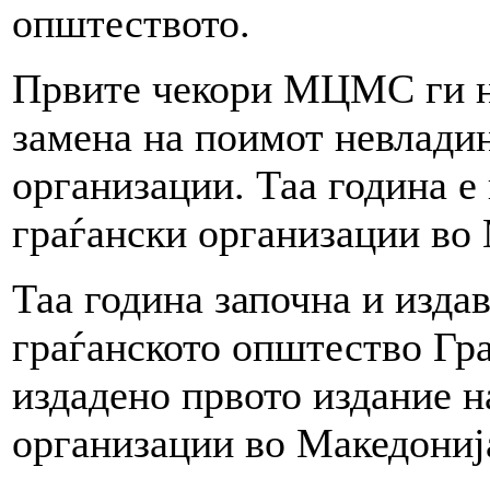
општеството.
Првите чекори МЦМС ги на
замена на поимот невлади
организации. Таа година е
граѓански организации во 
Таа година започна и изда
граѓанското општество Гра
издадено првото издание н
организации во Македониј