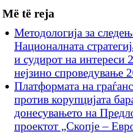
Më të reja
Методологија за следењ
Националната стратегиј
и судирот на интереси 
нејзино спроведување 
Платформата на граѓанс
против корупцијата бар
донесувањето на Предло
проектот „Скопје – Евр