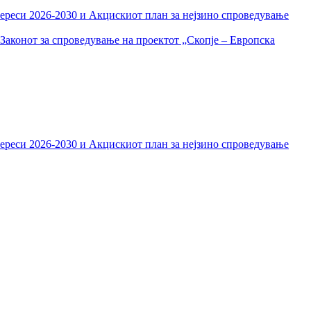
тереси 2026-2030 и Акцискиот план за нејзино спроведување
Законот за спроведување на проектот „Скопје – Европска
тереси 2026-2030 и Акцискиот план за нејзино спроведување