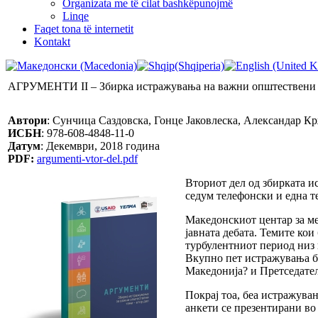
Organizata me të cilat bashkëpunojmë
Linqe
Faqet tona të internetit
Kontakt
АГРУМЕНТИ II – Збирка истражувања на важни општествени
Aвтори
: Сунчица Саздовска, Гонце Јаковлеска, Александар 
ИСБН
: 978-608-4848-11-0
Датум
: Декември, 2018 година
PDF:
argumenti-vtor-del.pdf
Вториот дел од збирката 
седум телефонски и една т
Македонскиот центар за ме
јавната дебата. Темите кои
турбулентниот период низ 
Вкупно пет истражувања бе
Македонија? и Претседате
Покрај тоа, беа истражува
анкети се презентирани во