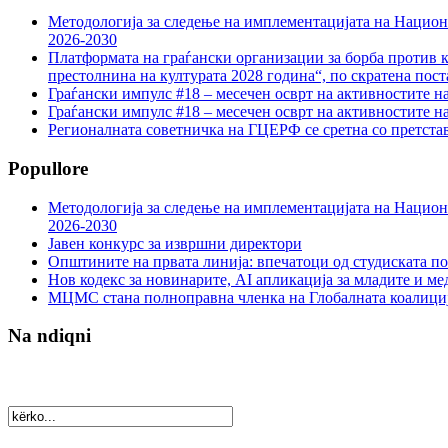
Методологија за следење на имплементацијата на Национа
2026-2030
Платформата на граѓански организации за борба против к
престолнина на културата 2028 година“, по скратена пост
Граѓански импулс #18 – месечен осврт на активностите н
Граѓански импулс #18 – месечен осврт на активностите н
Регионалната советничка на ГЦЕРФ се сретна со претс
Popullore
Методологија за следење на имплементацијата на Национа
2026-2030
Јавен конкурс за извршни директори
Општините на првата линија: впечатоци од студиската по
Нов кодекс за новинарите, AI апликација за младите и м
МЦМС стана полноправна членка на Глобалната коалици
Na ndiqni