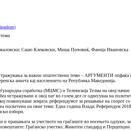
 теми
Кржаловски; Сашо Клековски, Миша Поповиќ, Фанија Ивановска
истражувања за важни општествени теми – АРГУМЕНТИ опфаќа н
еренска анкета кај населението на Република Македонија.
ѓународна соработка (МЦМС) и Телевизија Телма на овој начин
 беа истражувани и овој пат во голем дел се однесуваа на полит
кој поминуваше земјата: референдумот за решавање на спорот со 
а посветени на овие теми: Една година Влада; Референдум 2018
лски избори.
ни и прашањата за учеството на граѓаните во носењето одлуки, з
 извештаите: Граѓанско учество; Животен стандард и Перцепции 