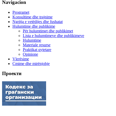
Navigacion
Programet
Konsultime dhe trajnime
Ngritja e vetëdijes dhe fushatat
Hulumtime dhe publikime
Për hulumtimet dhe publikimet
Lista e hulumtimeve dhe publikimeve
Hulumtime
Materiale resurse
Praktikat qytetare
Opinione
Vlerësime
Çmime dhe mirënjohje
Проекти