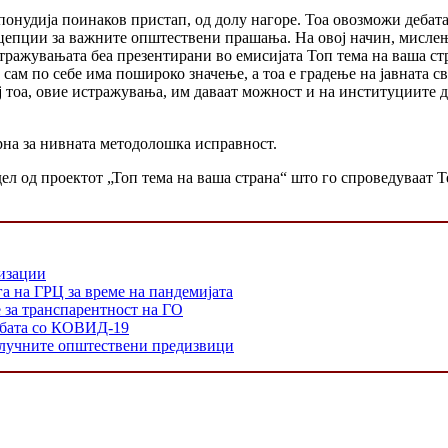
понудија поинаков пристап, од долу нагоре. Тоа овозможи дебата
цепции за важните општествени прашања. На овој начин, мислењ
тражувањата беа презентирани во емисијата Топ тема на ваша ст
ј сам по себе има пошироко значење, а тоа е градење на јавната
ај тоа, овие истражувања, им даваат можност и на институциите д
орна за нивната методолошка исправност.
л од проектот „Топ тема на ваша страна“ што го спроведуваат
низации
а на ГРЦ за време на пандемијата
е за транспарентност на ГО
орбата со КОВИД-19
 клучните општествени предизвици