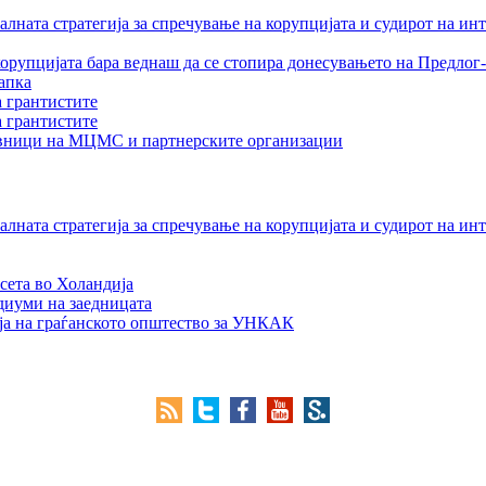
лната стратегија за спречување на корупцијата и судирот на ин
орупцијата бара веднаш да се стопира донесувањето на Предлог-
апка
а грантистите
а грантистите
тавници на МЦМС и партнерските организации
лната стратегија за спречување на корупцијата и судирот на ин
сета во Холандија
едиуми на заедницата
ја на граѓанското општество за УНКАК