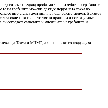
та да ги земе предвид проблемите и потребите на граѓаните и
ето на граѓаните можеше да биде појдовната точка во
рана со што станаа достапни на пошироката јавност. Ваквиот
 свест за овие важни општествени прашања и истакнување на
а ги согледаат ставовите и мислењата на граѓаните и
 Телевизија Телма и МЦМС, а финансиски го поддржува