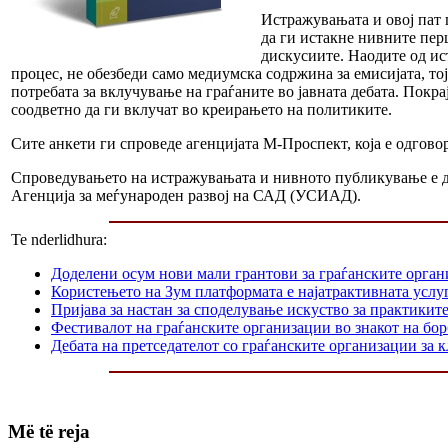
Истражувањата и овој пат 
да ги истакне нивните пер
дискусиите. Наодите од ис
процес, не обезбеди само медиумска содржина за емисијата, то
потребата за вклучување на граѓаните во јавната дебата. Покр
соодветно да ги вклучат во креирањето на политиките.
Сите анкети ги спроведе агенцијата М-Проспект, која е одгов
Спроведувањето на истражувањата и нивното публикување е де
Агенција за меѓународен развој на САД (УСИАД).
Te nderlidhura:
Доделени осум нови мали грантови за граѓанските орга
Користењето на Зум платформата е најатрактивната услуг
Пријава за настан за споделување искуство за практикит
Фестивалот на граѓанските организации во знакот на б
Дебата на претседателот со граѓанските организации за
Më të reja