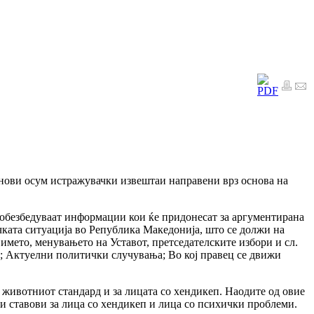
ови осум истражувачки извештаи направени врз основа на
 обезбедуваат информации кои ќе придонесат за аргументирана
ичката ситуација во Република Македонија, што се должи на
името, менувањето на Уставот, претседателските избори и сл.
; Актуелни политички случувања; Во кој правец се движи
а животниот стандард и за лицата со хендикеп. Наодите од овие
и ставови за лица со хендикеп и лица со психички проблеми.