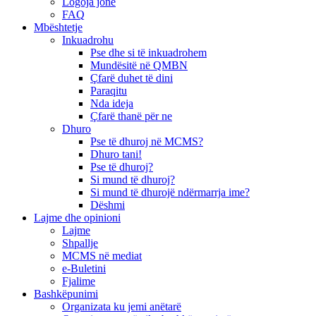
Logoja jonë
FAQ
Mbështetje
Inkuadrohu
Pse dhe si të inkuadrohem
Mundësitë në QMBN
Çfarë duhet të dini
Paraqitu
Nda ideja
Çfarë thanë për ne
Dhuro
Pse të dhuroj në MCMS?
Dhuro tani!
Pse të dhuroj?
Si mund të dhuroj?
Si mund të dhurojë ndërmarrja ime?
Dëshmi
Lajme dhe opinioni
Lajme
Shpallje
MCMS në mediat
e-Buletini
Fjalime
Bashkëpunimi
Organizata ku jemi anëtarë