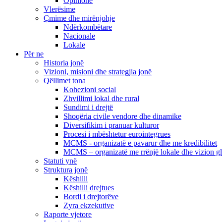
Opinione
Vlerësime
Çmime dhe mirënjohje
Ndërkombëtare
Nacionale
Lokale
Për ne
Historia jonë
Vizioni, misioni dhe strategjia jonë
Qëllimet tona
Kohezioni social
Zhvillimi lokal dhe rural
Sundimi i drejtë
Shoqëria civile vendore dhe dinamike
Diversifikim i pranuar kulturor
Procesi i mbështetur eurointegrues
MCMS - organizatë e pavarur dhe me kredibilitet
MCMS – organizatë me rrënjë lokale dhe vizion g
Statuti ynë
Struktura jonë
Këshilli
Këshilli drejtues
Bordi i drejtorëve
Zyra ekzekutive
Raporte vjetore