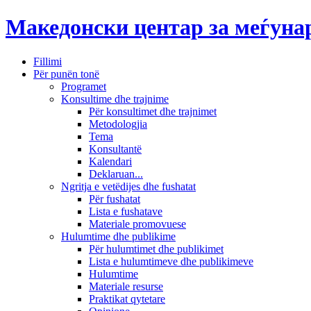
Македонски центар за меѓун
Fillimi
Për punën tonë
Programet
Konsultime dhe trajnime
Për konsultimet dhe trajnimet
Metodologjia
Tema
Konsultantë
Kalendari
Deklaruan...
Ngritja e vetëdijes dhe fushatat
Për fushatat
Lista e fushatave
Materiale promovuese
Hulumtime dhe publikime
Për hulumtimet dhe publikimet
Lista e hulumtimeve dhe publikimeve
Hulumtime
Materiale resurse
Praktikat qytetare