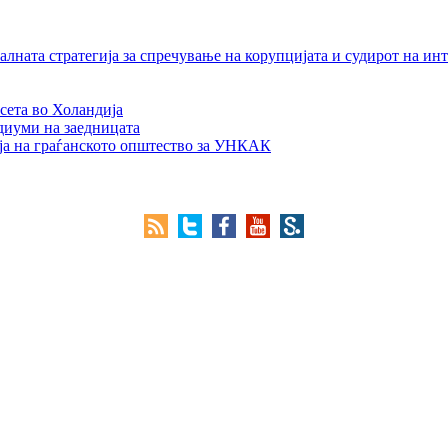
лната стратегија за спречување на корупцијата и судирот на ин
сета во Холандија
едиуми на заедницата
ја на граѓанското општество за УНКАК