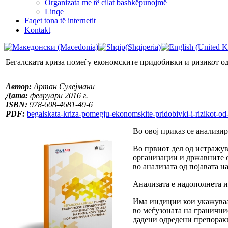
Organizata me të cilat bashkëpunojmë
Linqe
Faqet tona të internetit
Kontakt
Бегалската криза помеѓу економските придобивки и ризикот од
Автор:
Артан Сулејмани
Дата:
февруари 2016 г.
ISBN:
978-608-4681-49-6
PDF:
begalskata-kriza-pomegju-ekonomskite-pridobivki-i-rizikot-od-
Во овој приказ се анализи
Во првиот дел од истражув
организации и државните о
во анализата од појавата н
Анализата е надополнета и
Има индиции кои укажуваат
во меѓузоната на гранични
дадени одредени препораки 