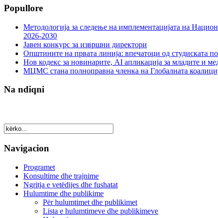
Popullore
Методологија за следење на имплементацијата на Национа
2026-2030
Јавен конкурс за извршни директори
Општините на првата линија: впечатоци од студиската по
Нов кодекс за новинарите, AI апликација за младите и м
МЦМС стана полноправна членка на Глобалната коалици
Na ndiqni
Navigacion
Programet
Konsultime dhe trajnime
Ngritja e vetëdijes dhe fushatat
Hulumtime dhe publikime
Për hulumtimet dhe publikimet
Lista e hulumtimeve dhe publikimeve