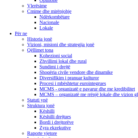
Opinione
Vlerësime
Çmime dhe mirënjohje
Ndërkombëtare
Nacionale
Lokale
Për ne
Historia jonë
Vizioni, misioni dhe strategjia jonë
Qëllimet tona
Kohezioni social
Zhvillimi lokal dhe rural
Sundimi i drejtë
Shoqëria civile vendore dhe dinamike
Diversifikim i pranuar kulturor
Procesi i mbështetur eurointegrues
MCMS - organizatë e pavarur dhe me kredibilitet
MCMS – organizatë me rrënjë lokale dhe vizion g
Statuti ynë
Struktura jonë
Këshilli
Këshilli drejtues
Bordi i drejtorëve
Zyra ekzekutive
Raporte vjetore