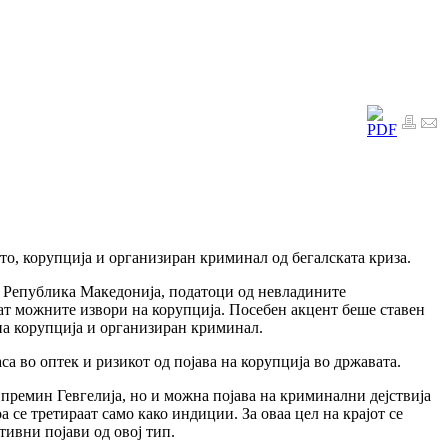
то, корупција и организиран криминал од бегалската криза.
а Република Македонија, податоци од невладините
дат можните извори на корупција. Посебен акцент беше ставен
 на корупција и организиран криминал.
а во оптек и ризикот од појава на корупција во државата.
ремин Гевгелија, но и можна појава на криминални дејствија
се третираат само како индиции. За оваа цел на крајот се
тивни појави од овој тип.