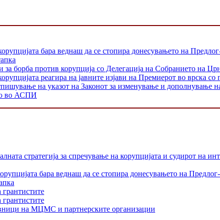
корупцијата бара веднаш да се стопира донесувањето на Предлог
тапка
и за борба против корупција со Делегација на Собранието на Цр
орупцијата реагира на јавните изјави на Премиерот во врска со 
тпишување на указот на Законот за изменување и дополнување н
то во АСПИ
лната стратегија за спречување на корупцијата и судирот на ин
орупцијата бара веднаш да се стопира донесувањето на Предлог-
апка
а грантистите
а грантистите
тавници на МЦМС и партнерските организации