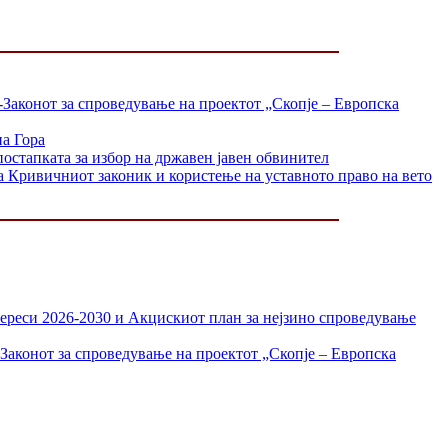
-Законот за спроведување на проектот „Скопје – Европска
на Гора
постапката за избор на државен јавен обвинител
а Кривичниот законик и користење на уставното право на вето
тереси 2026-2030 и Акцискиот план за нејзино спроведување
Законот за спроведување на проектот „Скопје – Европска