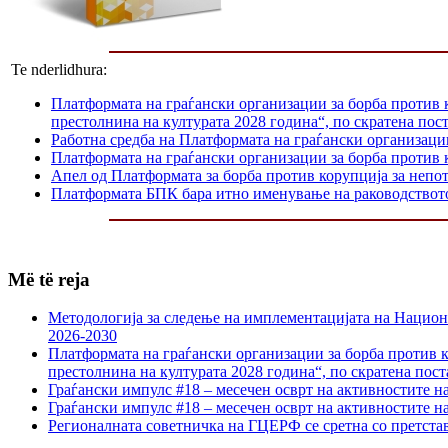
Te nderlidhura:
Платформата на граѓански организации за борба против 
престолнина на културата 2028 година“, по скратена пос
Работна средба на Платформата на граѓански организаци
Платформата на граѓански организации за борба против к
Апел од Платформата за борба против корупција за непо
Платформата БПК бара итно именување на раководство
Më të reja
Методологија за следење на имплементацијата на Национа
2026-2030
Платформата на граѓански организации за борба против к
престолнина на културата 2028 година“, по скратена пост
Граѓански импулс #18 – месечен осврт на активностите н
Граѓански импулс #18 – месечен осврт на активностите н
Регионалната советничка на ГЦЕРФ се сретна со претс