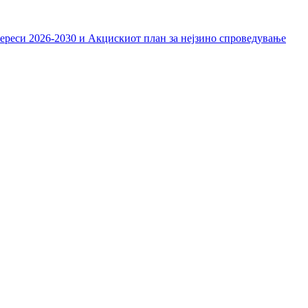
тереси 2026-2030 и Акцискиот план за нејзино спроведување