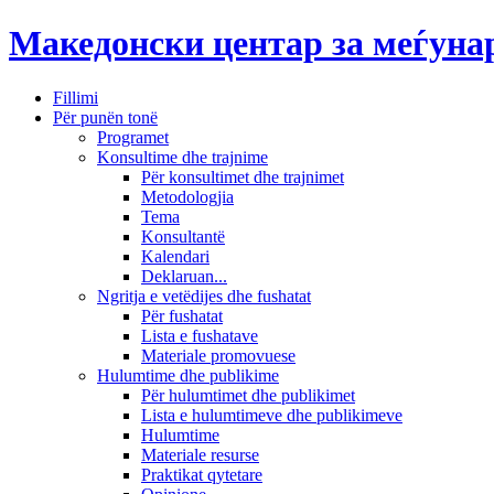
Македонски центар за меѓун
Fillimi
Për punën tonë
Programet
Konsultime dhe trajnime
Për konsultimet dhe trajnimet
Metodologjia
Tema
Konsultantë
Kalendari
Deklaruan...
Ngritja e vetëdijes dhe fushatat
Për fushatat
Lista e fushatave
Materiale promovuese
Hulumtime dhe publikime
Për hulumtimet dhe publikimet
Lista e hulumtimeve dhe publikimeve
Hulumtime
Materiale resurse
Praktikat qytetare