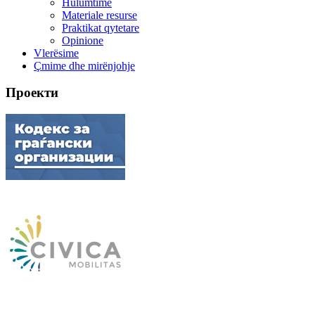
Hulumtime
Materiale resurse
Praktikat qytetare
Opinione
Vlerësime
Çmime dhe mirënjohje
Проекти