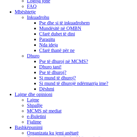
Logoja jonë
FAQ
Mbështetje
Inkuadrohu
Pse dhe si të inkuadrohem
Mundësitë në QMBN
Çfarë duhet të dini
Paraqitu
Nda ideja
Çfarë thanë për ne
Dhuro
Pse të dhuroj në MCMS?
Dhuro tani!
Pse të dhuroj?
Si mund të dhuroj?
Si mund të dhurojë ndërmarrja ime?
Dëshmi
Lajme dhe opinioni
Lajme
Shpallje
MCMS në mediat
e-Buletini
Fjalime
Bashkëpunimi
Organizata ku jemi anëtarë