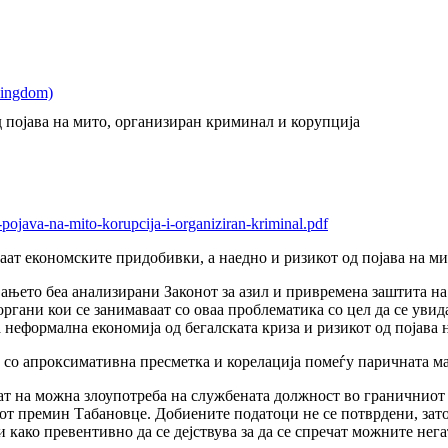
 појава на мито, организиран криминал и корупција
pojava-na-mito-korupcija-i-organiziran-kriminal.pdf
раат економските придобивки, а наедно и ризикот од појава на ми
ањето беа анализирани Законот за азил и привремена заштита н
ргани кои се занимаваат со оваа проблематика со цел да се уви
а неформална економија од бегалската криза и ризикот од појава
 со апроксимативна пресметка и корелација помеѓу паричната мас
 на можна злоупотреба на службената должност во граничниот п
от премин Табановце. Добиените податоци не се потврдени, затоа 
како превентивно да се дејствува за да се спречат можните нега