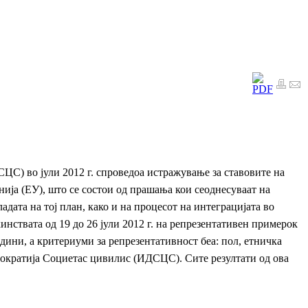
С) во јули 2012 г. спроведоа истражување за ставовите на
ија (ЕУ), што се состои од прашања кои се
однесуваат на
ата на тој план, како и на процесот на интеграцијата во
инствата од 19 до 26 јули 2012 г. на репрезентативен примерок
дини, а критериуми за репрезентативност беа: пол, етничка
емократија Социетас цивилис (ИДСЦС). Сите резултати од ова