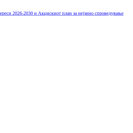
тереси 2026-2030 и Акцискиот план за нејзино спроведување