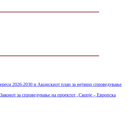
тереси 2026-2030 и Акцискиот план за нејзино спроведување
Законот за спроведување на проектот „Скопје – Европска