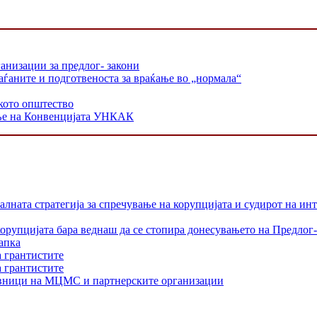
анизации за предлог- закони
раѓаните и подготвеноста за враќање во „нормала“
кото општество
ање на Конвенцијата УНКАК
лната стратегија за спречување на корупцијата и судирот на ин
орупцијата бара веднаш да се стопира донесувањето на Предлог-
апка
а грантистите
а грантистите
тавници на МЦМС и партнерските организации