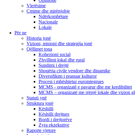
Opinione
Vlerësime
Çmime dhe mirënjohje
Ndërkombëtare
Nacionale
Lokale
Për ne
Historia jonë
Vizioni, misioni dhe strategjia jonë
Qëllimet tona
Kohezioni social
Zhvillimi lokal dhe rural
Sundimi i drejtë
Shoqëria civile vendore dhe dinamike
Diversifikim i pranuar kulturor
Procesi i mbështetur eurointegrues
MCMS - organizatë e pavarur dhe me kredibilitet
MCMS – organizatë me rrënjë lokale dhe vizion g
Statuti ynë
Struktura jonë
Këshilli
Këshilli drejtues
Bordi i drejtorëve
Zyra ekzekutive
Raporte vjetore