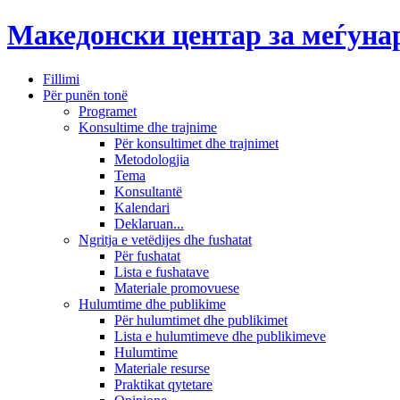
Македонски центар за меѓун
Fillimi
Për punën tonë
Programet
Konsultime dhe trajnime
Për konsultimet dhe trajnimet
Metodologjia
Tema
Konsultantë
Kalendari
Deklaruan...
Ngritja e vetëdijes dhe fushatat
Për fushatat
Lista e fushatave
Materiale promovuese
Hulumtime dhe publikime
Për hulumtimet dhe publikimet
Lista e hulumtimeve dhe publikimeve
Hulumtime
Materiale resurse
Praktikat qytetare