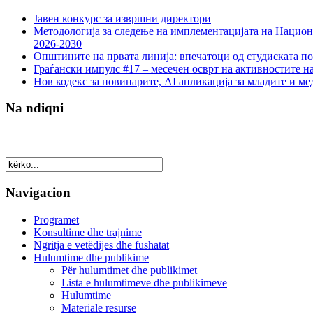
Јавен конкурс за извршни директори
Методологија за следење на имплементацијата на Национа
2026-2030
Општините на првата линија: впечатоци од студиската по
Граѓански импулс #17 – месечен осврт на активностите н
Нов кодекс за новинарите, AI апликација за младите и м
Na ndiqni
Navigacion
Programet
Konsultime dhe trajnime
Ngritja e vetëdijes dhe fushatat
Hulumtime dhe publikime
Për hulumtimet dhe publikimet
Lista e hulumtimeve dhe publikimeve
Hulumtime
Materiale resurse