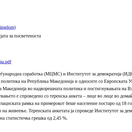
јата за посветеноста
ta.pdf
еѓународна соработка (МЦМС) и Институтот за демократија (ИДСЦ
 политика на Република Македонија и односите со Европската Ун
а Македонија во надворешната политика и постигнувањата на Влад
вањето е спроведено со теренска анкета – лице во лице во домаќ
лациската рамка на примерокот беше население постаро од 18 го
о на живеење. Теренската анкетата ја спроведе Институтот за д
а статистичка грешка од 2,45 %.