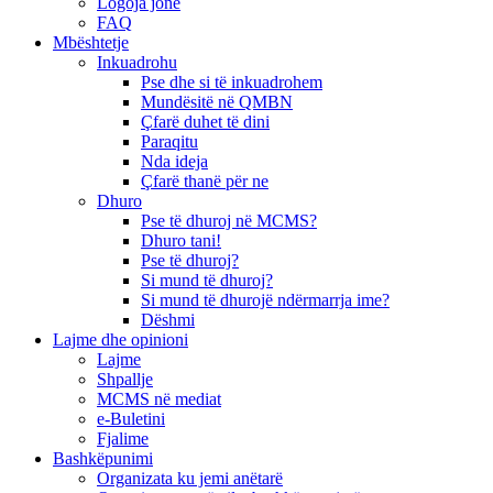
Logoja jonë
FAQ
Mbështetje
Inkuadrohu
Pse dhe si të inkuadrohem
Mundësitë në QMBN
Çfarë duhet të dini
Paraqitu
Nda ideja
Çfarë thanë për ne
Dhuro
Pse të dhuroj në MCMS?
Dhuro tani!
Pse të dhuroj?
Si mund të dhuroj?
Si mund të dhurojë ndërmarrja ime?
Dëshmi
Lajme dhe opinioni
Lajme
Shpallje
MCMS në mediat
e-Buletini
Fjalime
Bashkëpunimi
Organizata ku jemi anëtarë