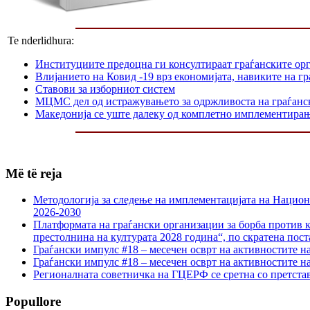
Te nderlidhura:
Институциите предоцна ги консултираат граѓанските орг
Влијанието на Ковид -19 врз економијата, навиките на г
Ставови за изборниот систем
МЦМС дел од истражувањето за одржливоста на граѓанс
Македонија се уште далеку од комплетно имплементир
Më të reja
Методологија за следење на имплементацијата на Национа
2026-2030
Платформата на граѓански организации за борба против к
престолнина на културата 2028 година“, по скратена пост
Граѓански импулс #18 – месечен осврт на активностите н
Граѓански импулс #18 – месечен осврт на активностите н
Регионалната советничка на ГЦЕРФ се сретна со претс
Popullore