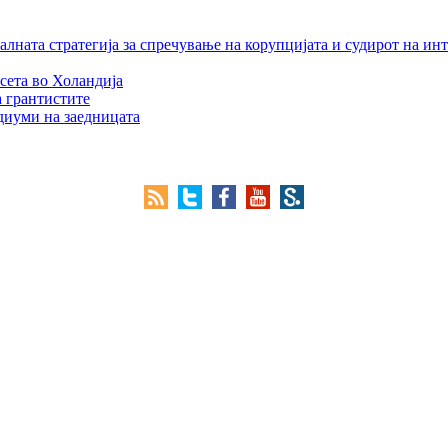
лната стратегија за спречување на корупцијата и судирот на ин
сета во Холандија
а грантистите
едиуми на заедницата