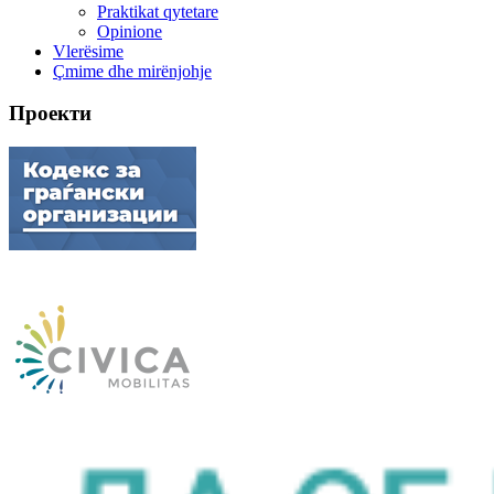
Praktikat qytetare
Opinione
Vlerësime
Çmime dhe mirënjohje
Проекти