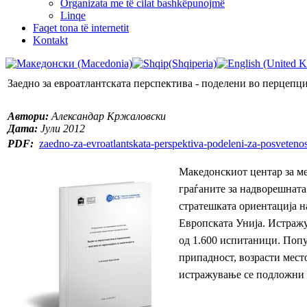
Organizata me të cilat bashkëpunojmë
Linqe
Faqet tona të internetit
Kontakt
Заедно за евроатлантската перспектива - поделени во перцепци
Автори:
Александар Кржаловски
Дата:
Јули 2012
PDF:
zaedno-za-evroatlantskata-perspektiva-podeleni-za-posvetenos
М
акедонскиот центар за м
граѓаните за надворешната
стратешката ориентација н
Европската Унија. Истражу
од 1.600 испитаници. Попу
припадност, возрасти мест
истражување се подложни н