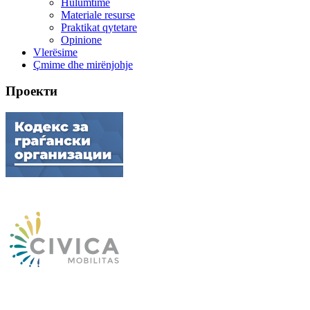
Hulumtime
Materiale resurse
Praktikat qytetare
Opinione
Vlerësime
Çmime dhe mirënjohje
Проекти