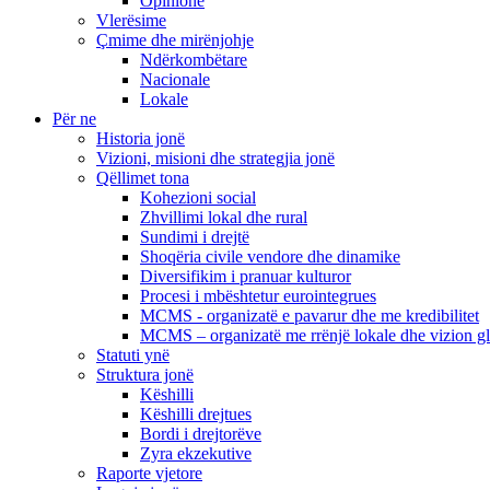
Opinione
Vlerësime
Çmime dhe mirënjohje
Ndërkombëtare
Nacionale
Lokale
Për ne
Historia jonë
Vizioni, misioni dhe strategjia jonë
Qëllimet tona
Kohezioni social
Zhvillimi lokal dhe rural
Sundimi i drejtë
Shoqëria civile vendore dhe dinamike
Diversifikim i pranuar kulturor
Procesi i mbështetur eurointegrues
MCMS - organizatë e pavarur dhe me kredibilitet
MCMS – organizatë me rrënjë lokale dhe vizion g
Statuti ynë
Struktura jonë
Këshilli
Këshilli drejtues
Bordi i drejtorëve
Zyra ekzekutive
Raporte vjetore