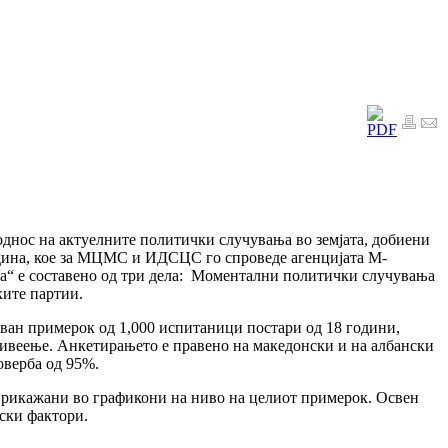
однос на актуелните политички случувања во земјата, добиени
одина, кое за МЦМС и ИДСЦС го спроведе агенцијата М-
а“ е составено од три дела: Моментални политички случувања
ките партии.
уван примерок од 1,000 испитаници постари од 18 години,
живеење. Анкетирањето е правено на македонски и на албански
оверба од 95%.
 прикажани во графикони на ниво на целиот примерок. Освен
фски фактори.