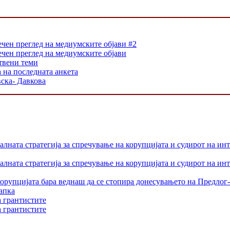
ечен преглед на медиумските објави #2
ечен преглед на медиумските објави
твени теми
 на последната анкета
ска- Давкова
лната стратегија за спречување на корупцијата и судирот на ин
лната стратегија за спречување на корупцијата и судирот на ин
орупцијата бара веднаш да се стопира донесувањето на Предлог-
апка
а грантистите
а грантистите