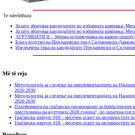
Te nderlidhura:
За што зборуваа кандидатите во изборната кампања: Мес
За што зборуваа кандидатите во изборната кампања: Мес
АГРУМЕНТИ II – Збирка истражувања на важни општес
Благо водство на Пендаровски пред Силјановска-Давкова
Изедначена трка на кандидатите Пендаровски и Силјанов
Më të reja
Методологија за следење на имплементацијата на Национа
2026-2030
Методологија за следење на имплементацијата на Национа
2026-2030
Платформата на граѓански организации за борба против к
престолнина на културата 2028 година“, по скратена пост
Граѓански импулс #18 – месечен осврт на активностите н
Граѓански импулс #18 – месечен осврт на активностите н
Popullore