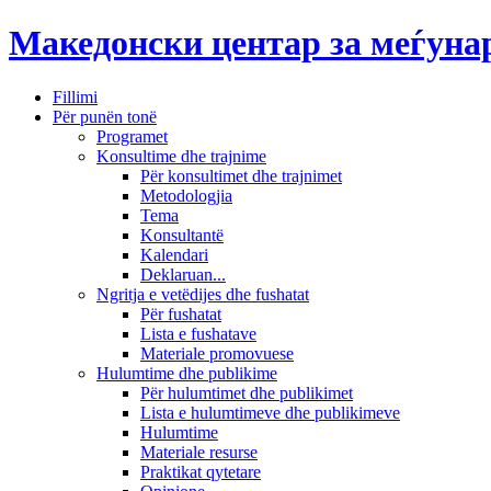
Македонски центар за меѓун
Fillimi
Për punën tonë
Programet
Konsultime dhe trajnime
Për konsultimet dhe trajnimet
Metodologjia
Tema
Konsultantë
Kalendari
Deklaruan...
Ngritja e vetëdijes dhe fushatat
Për fushatat
Lista e fushatave
Materiale promovuese
Hulumtime dhe publikime
Për hulumtimet dhe publikimet
Lista e hulumtimeve dhe publikimeve
Hulumtime
Materiale resurse
Praktikat qytetare