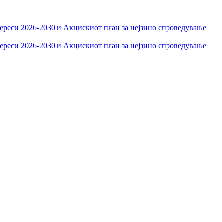
тереси 2026-2030 и Акцискиот план за нејзино спроведување
тереси 2026-2030 и Акцискиот план за нејзино спроведување