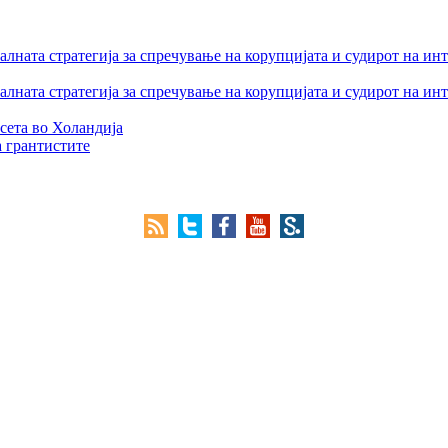
лната стратегија за спречување на корупцијата и судирот на ин
лната стратегија за спречување на корупцијата и судирот на ин
сета во Холандија
а грантистите