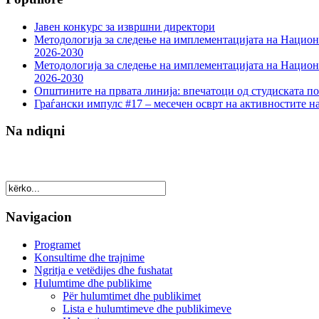
Јавен конкурс за извршни директори
Методологија за следење на имплементацијата на Национа
2026-2030
Методологија за следење на имплементацијата на Национа
2026-2030
Општините на првата линија: впечатоци од студиската по
Граѓански импулс #17 – месечен осврт на активностите н
Na ndiqni
Navigacion
Programet
Konsultime dhe trajnime
Ngritja e vetëdijes dhe fushatat
Hulumtime dhe publikime
Për hulumtimet dhe publikimet
Lista e hulumtimeve dhe publikimeve