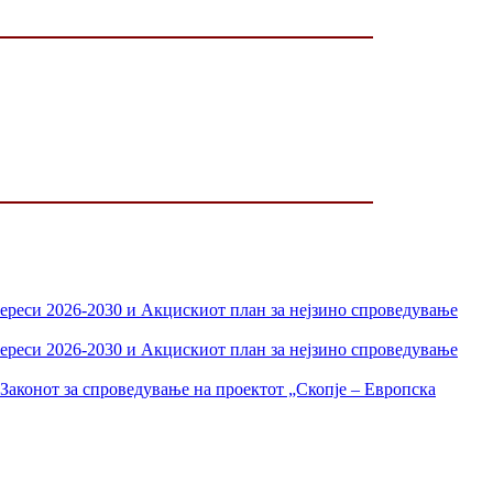
тереси 2026-2030 и Акцискиот план за нејзино спроведување
тереси 2026-2030 и Акцискиот план за нејзино спроведување
Законот за спроведување на проектот „Скопје – Европска