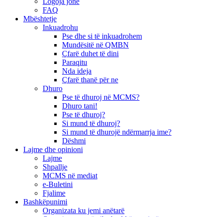
Logoja jonë
FAQ
Mbështetje
Inkuadrohu
Pse dhe si të inkuadrohem
Mundësitë në QMBN
Çfarë duhet të dini
Paraqitu
Nda ideja
Çfarë thanë për ne
Dhuro
Pse të dhuroj në MCMS?
Dhuro tani!
Pse të dhuroj?
Si mund të dhuroj?
Si mund të dhurojë ndërmarrja ime?
Dëshmi
Lajme dhe opinioni
Lajme
Shpallje
MCMS në mediat
e-Buletini
Fjalime
Bashkëpunimi
Organizata ku jemi anëtarë