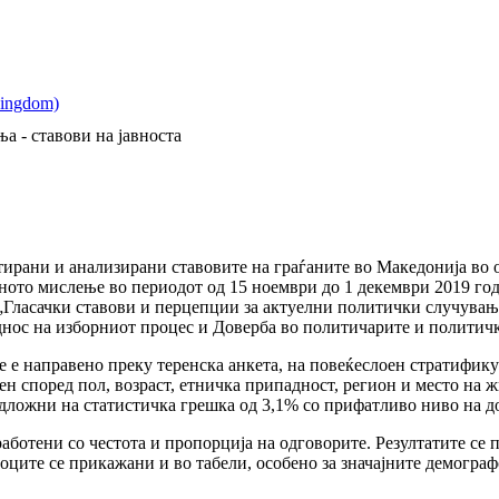
а - ставови на јавноста
нтирани и анализирани ставовите на граѓаните во Македонија во 
вното мислење во периодот од 15 ноември до 1 декември 2019 г
„Гласачки ставови и перцепции за актуелни политички случувањ
днос на изборниот процес и Доверба во политичарите и политич
 е направено преку теренска анкета, на повеќеслоен стратифик
н според пол, возраст, етничка припадност, регион и место на 
подложни на статистичка грешка од 3,1% со прифатливо ниво на д
аботени со честота и пропорција на одговорите. Резултатите се
тоците се прикажани и во табели, особено за значајните демогра