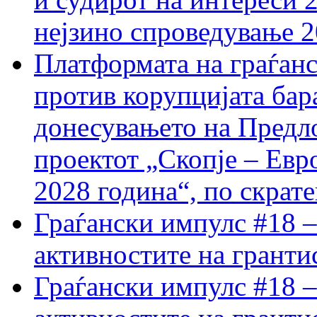
нејзино спроведување 
Платформата на граѓанс
против корупцијата бар
донесувањето на Предло
проектот „Скопје – Евр
2028 година“, по скрат
Граѓански импулс #18 –
активностите на гранти
Граѓански импулс #18 –