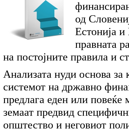
финансирањ
од Словениј
Естонија и
правната р
на постојните правила и с
Анализата нуди основа за 
системот на државно финан
предлага еден или повеќе 
земаат предвид специфичн
општество и неговиот пол