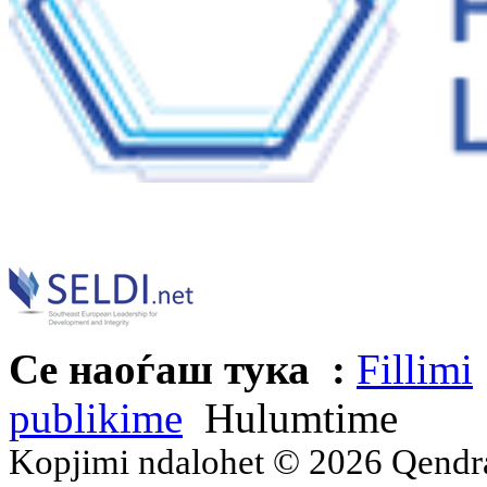
Се наоѓаш тука :
Fillimi
publikime
Hulumtime
Kopjimi ndalohet © 2026 Qend