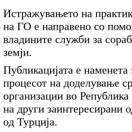
Истражувањето на практи
на ГО е направено со помо
владините служби за сора
земји.
Публикацијата е наменета 
процесот на доделување ср
организации во Република 
на други заинтересирани о
од Турција.