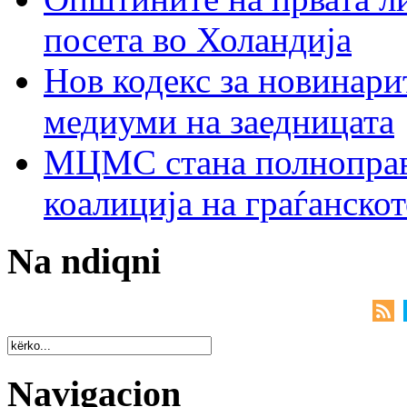
посета во Холандија
Нов кодекс за новинарит
медиуми на заедницата
МЦМС стана полноправн
коалиција на граѓанск
Na ndiqni
Navigacion