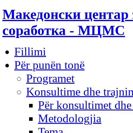
Македонски центар 
соработка - МЦМС
Fillimi
Për punën tonë
Programet
Konsultime dhe trajni
Për konsultimet dhe
Metodologjia
Tema