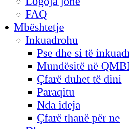
Logoja jonë
FAQ
Mbështetje
Inkuadrohu
Pse dhe si të inkua
Mundësitë në QMB
Çfarë duhet të dini
Paraqitu
Nda ideja
Çfarë thanë për ne