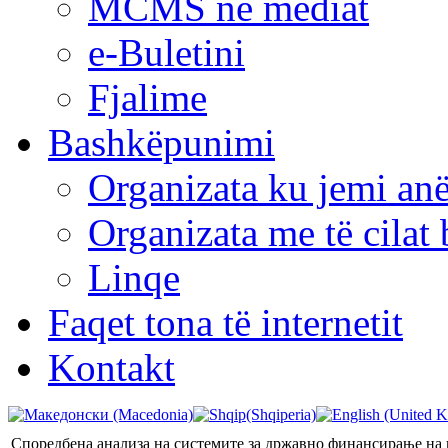
MCMS në mediat
e-Buletini
Fjalime
Bashkëpunimi
Organizata ku jemi anë
Organizata me të cila
Linqe
Faqet tona të internetit
Kontakt
Споредбена анализа на системите за државно финансирање на 