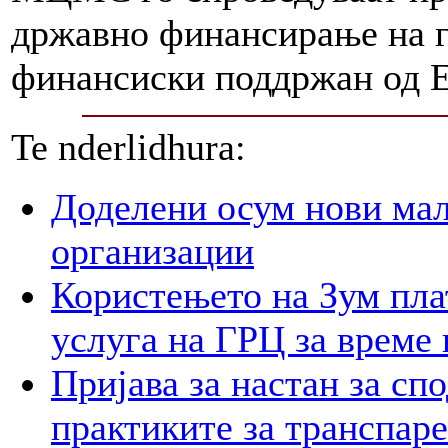
државно финансирање на г
финансиски поддржан од Е
Te nderlidhura:
Доделени осум нови мал
организации
Користењето на Зум пла
услуга на ГРЦ за време 
Пријава за настан за сп
практиките за транспар