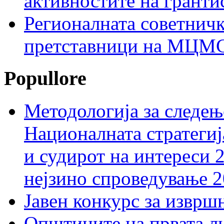
активностите на гранти
Регионалната советничк
претставници на МЦМС 
Popullore
Методологија за следењ
Националната стратегиј
и судирот на интереси 
нејзино спроведување 
Јавен конкурс за изврш
Општините на првата ли