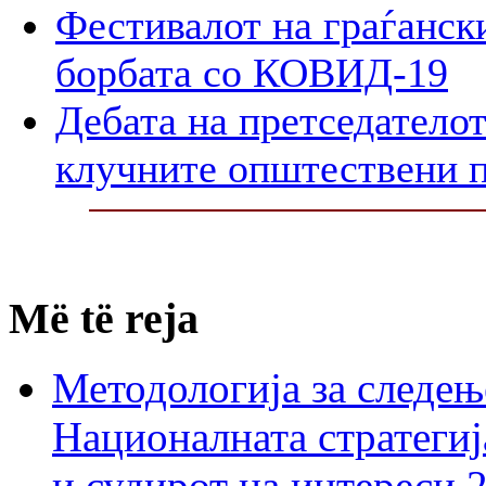
Фестивалот на граѓански
борбата со КОВИД-19
Дебата на претседателот
клучните општествени 
Më të reja
Методологија за следењ
Националната стратегиј
и судирот на интереси 