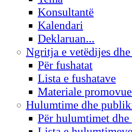
Konsultantë
Kalendari
Deklaruan...
Ngritja e vetëdijes dhe
Për fushatat
Lista e fushatave
Materiale promovue
Hulumtime dhe publi
Për hulumtimet dhe
Lista e hulumtimev