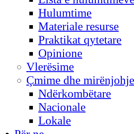
Hulumtime
Materiale resurse
Praktikat qytetare
Opinione
Vlerësime
Çmime dhe mirënjohj
Ndërkombëtare
Nacionale
Lokale
Për ne