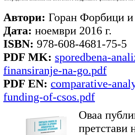
Автори:
Горан Форбици и
Дата:
ноември 2016 г.
ISBN:
978-608-4681-75-5
PDF MK:
sporedbena-anali
finansiranje-na-go.pdf
PDF EN:
comparative-analy
funding-of-csos.pdf
Оваа публик
претстави 