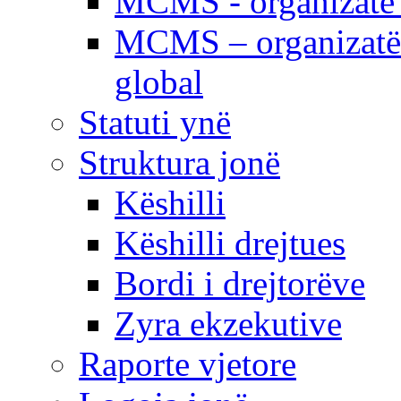
MCMS - organizatë e
MCMS – organizatë 
global
Statuti ynë
Struktura jonë
Këshilli
Këshilli drejtues
Bordi i drejtorëve
Zyra ekzekutive
Raporte vjetore