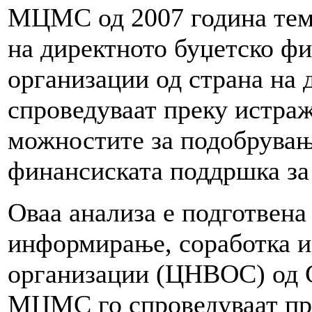
МЦМС од 2007 година теме
на директното буџетско ф
организации од страна на 
спроведуваат преку истра
можностите за подобрувањ
финансиската поддршка за
Оваа анализа е подготвена
информирање, соработка и 
организации (ЦНВОС) од С
МЦМС го спроведуваат пр