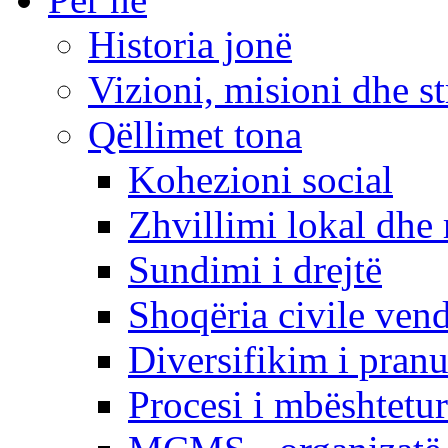
Historia jonë
Vizioni, misioni dhe st
Qëllimet tona
Kohezioni social
Zhvillimi lokal dhe 
Sundimi i drejtë
Shoqëria civile ven
Diversifikim i pranu
Procesi i mbështetur