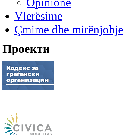
Opinione
Vlerësime
Çmime dhe mirënjohje
Проекти