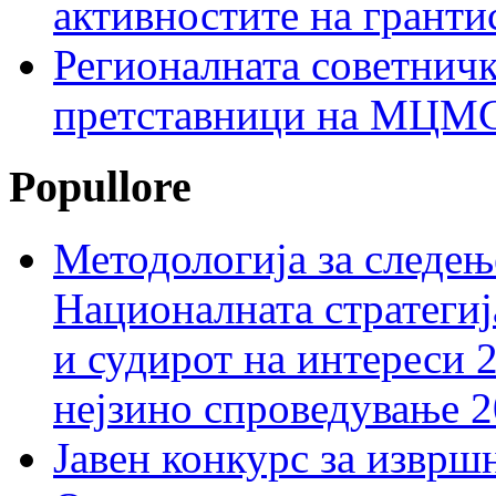
активностите на гранти
Регионалната советничк
претставници на МЦМС 
Popullore
Методологија за следењ
Националната стратегиј
и судирот на интереси 
нејзино спроведување 
Јавен конкурс за изврш