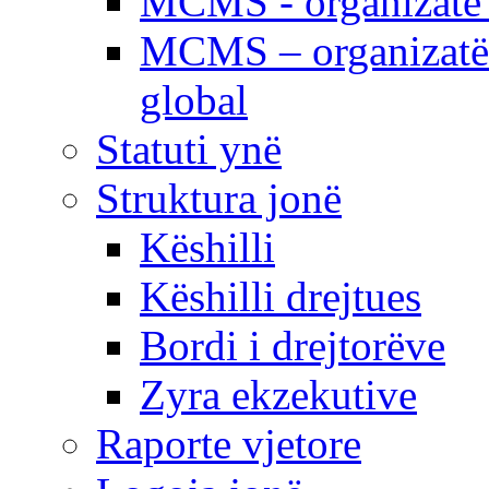
MCMS - organizatë e
MCMS – organizatë 
global
Statuti ynë
Struktura jonë
Këshilli
Këshilli drejtues
Bordi i drejtorëve
Zyra ekzekutive
Raporte vjetore