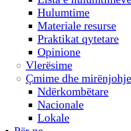
Hulumtime
Materiale resurse
Praktikat qytetare
Opinione
Vlerësime
Çmime dhe mirënjohj
Ndërkombëtare
Nacionale
Lokale
Për ne