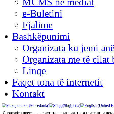
MCMS në mediat
e-Buletini
Fjalime
Bashkëpunimi
Organizata ku jemi anë
Organizata me të cila
Linqe
Faqet tona të internetit
Kontakt
Споредбен преглед на листите на кандидати за пратеници пом