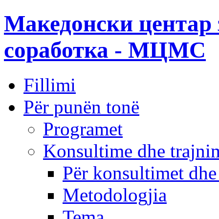
Македонски центар 
соработка - МЦМС
Fillimi
Për punën tonë
Programet
Konsultime dhe trajni
Për konsultimet dhe
Metodologjia
Tema