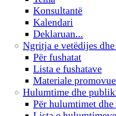
Konsultantë
Kalendari
Deklaruan...
Ngritja e vetëdijes dhe
Për fushatat
Lista e fushatave
Materiale promovue
Hulumtime dhe publi
Për hulumtimet dhe
Lista e hulumtimev