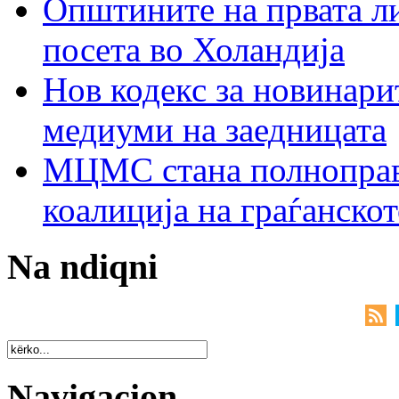
Општините на првата ли
посета во Холандија
Нов кодекс за новинарит
медиуми на заедницата
МЦМС стана полноправн
коалиција на граѓанск
Na ndiqni
Navigacion