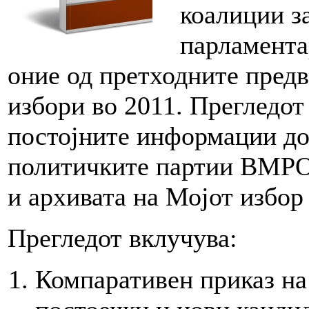
коалиции з
парламента
оние од претходните пред
избори во 2011. Прегледот
постојните информации до
политичките партии ВМ
и архивата на Мојот избор
Прегледот вклучува:
Компаративен приказ на