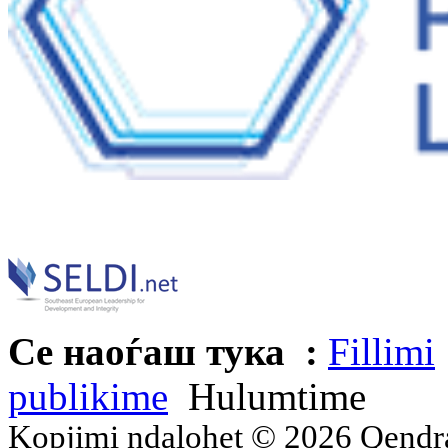
Се наоѓаш тука :
Fillimi
publikime
Hulumtime
Kopjimi ndalohet © 2026 Qend