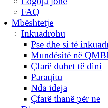
Logoja jonë
FAQ
Mbështetje
Inkuadrohu
Pse dhe si të inkua
Mundësitë në QMB
Çfarë duhet të dini
Paraqitu
Nda ideja
Çfarë thanë për ne