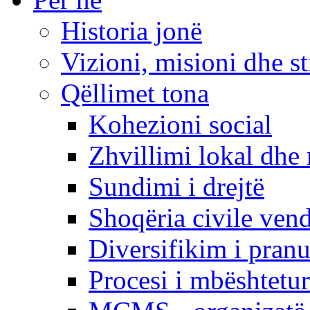
Historia jonë
Vizioni, misioni dhe st
Qëllimet tona
Kohezioni social
Zhvillimi lokal dhe 
Sundimi i drejtë
Shoqëria civile ven
Diversifikim i pranu
Procesi i mbështetur