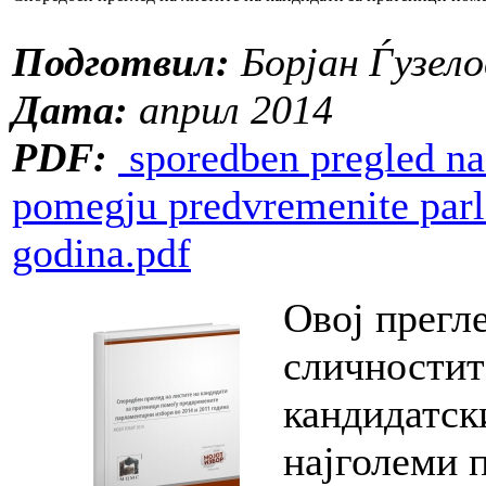
Подготвил:
Борјан Ѓузело
Дата:
април 2014
PDF:
sporedben pregled na 
pomegju predvremenite parl
godina.pdf
Овој прегл
сличностит
кандидатск
најголеми 