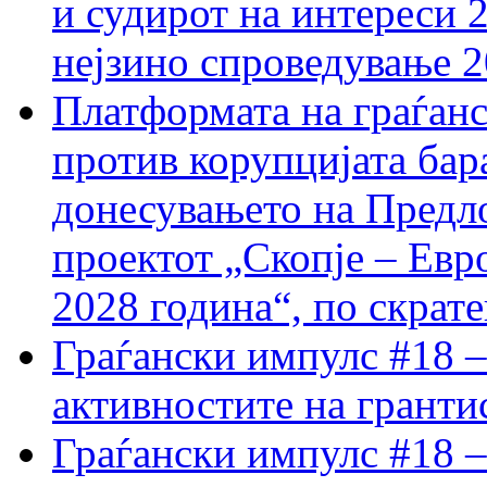
и судирот на интереси 
нејзино спроведување 
Платформата на граѓанс
против корупцијата бар
донесувањето на Предло
проектот „Скопје – Евр
2028 година“, по скрат
Граѓански импулс #18 –
активностите на гранти
Граѓански импулс #18 –