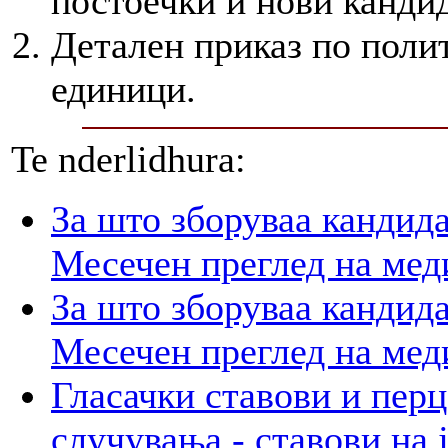
постоечки и нови канди
Детален приказ по поли
единици.
Te nderlidhura:
За што зборуваа кандид
Месечен преглед на мед
За што зборуваа кандид
Месечен преглед на мед
Гласачки ставови и пер
случувања - ставови на 