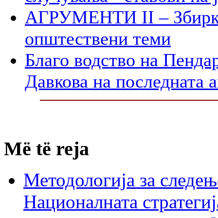
АГРУМЕНТИ II – Збирк
општествени теми
Благо водство на Пенда
Давкова на последната а
Më të reja
Методологија за следењ
Националната стратегиј