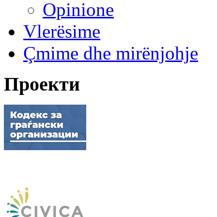
Opinione
Vlerësime
Çmime dhe mirënjohje
Проекти