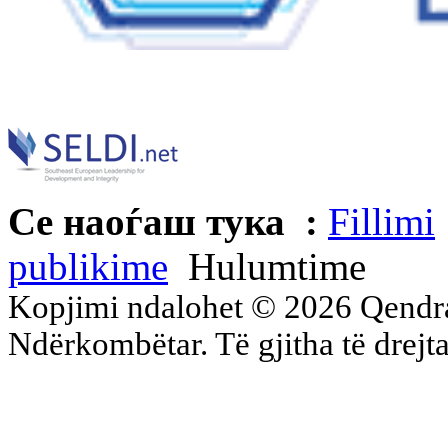
Се наоѓаш тука :
Fillimi
publikime
Hulumtime
Kopjimi ndalohet © 2026 Qend
Ndërkombëtar. Të gjitha të drejta