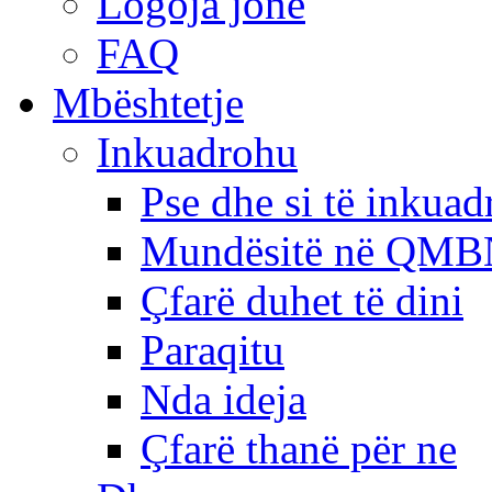
Logoja jonë
FAQ
Mbështetje
Inkuadrohu
Pse dhe si të inkua
Mundësitë në QMB
Çfarë duhet të dini
Paraqitu
Nda ideja
Çfarë thanë për ne