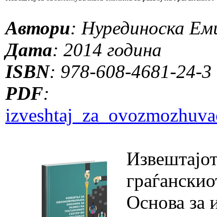
Автори
: Нурединоска Ем
Дата
: 2014 година
ISBN
: 978-608-4681-24-3
PDF
:
izveshtaj_za_ovozmozhuva
Извештајот
граѓанскио
Основа за 