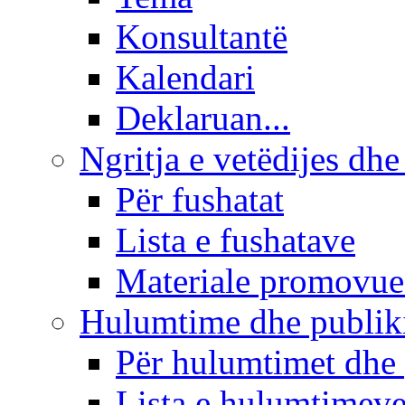
Konsultantë
Kalendari
Deklaruan...
Ngritja e vetëdijes dhe
Për fushatat
Lista e fushatave
Materiale promovue
Hulumtime dhe publi
Për hulumtimet dhe
Lista e hulumtimev