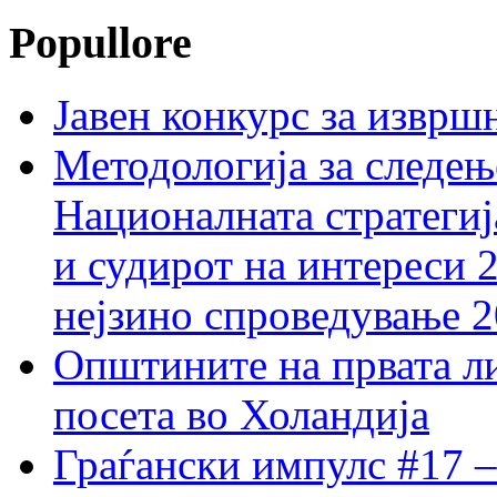
Popullore
Јавен конкурс за изврш
Методологија за следењ
Националната стратегиј
и судирот на интереси 
нејзино спроведување 
Општините на првата ли
посета во Холандија
Граѓански импулс #17 –