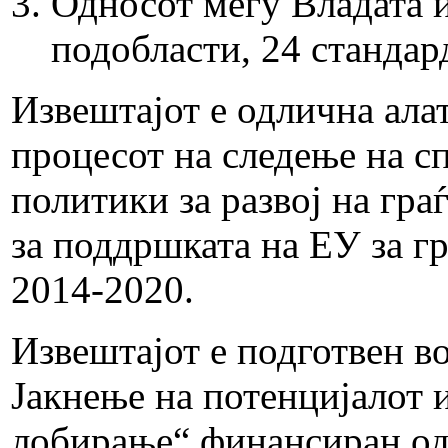
Односот меѓу Владата и
подобласти, 24 стандар
Извештајот е одлична алат
процесот на следење на с
политики за развој на гра
за поддршката на ЕУ за г
2014-2020.
Извештајот е подготвен в
Јакнење на потенцијалот 
лобирање“ финансиран од