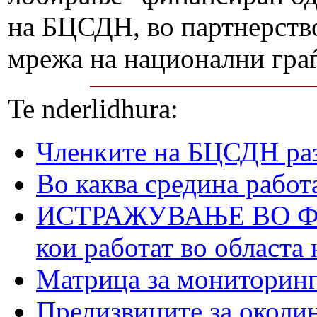
на БЦСДН, во партнерств
мрежа на национални гра
Te nderlidhura:
Членките на БЦСДН раз
Во каква средина работ
ИСТРАЖУВАЊЕ ВО ФОКУ
кои работат во областа 
Матрица за мониторинг 
Предизвиците за околин