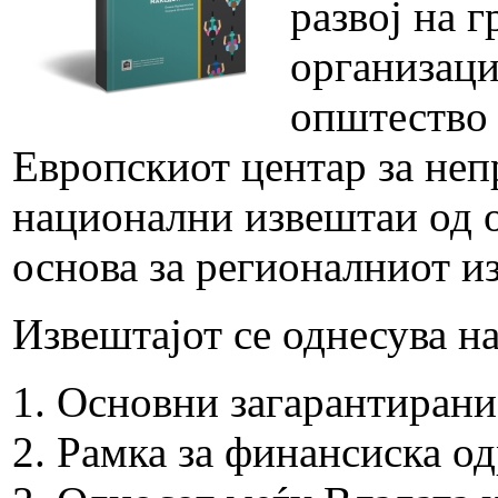
развој на 
организаци
општество
Европскиот центар за неп
национални извештаи од о
основа за регионалниот и
Извештајот се однесува на
Основни загарантирани
Рамка за финансиска од