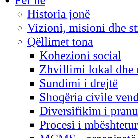
Historia jonë
Vizioni, misioni dhe st
Qëllimet tona
Kohezioni social
Zhvillimi lokal dhe 
Sundimi i drejtë
Shoqëria civile ven
Diversifikim i pranu
Procesi i mbështetur