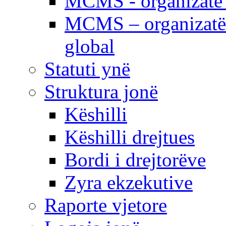
MCMS - organizatë e
MCMS – organizatë 
global
Statuti ynë
Struktura jonë
Këshilli
Këshilli drejtues
Bordi i drejtorëve
Zyra ekzekutive
Raporte vjetore