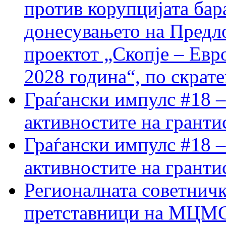
против корупцијата бар
донесувањето на Предло
проектот „Скопје – Евр
2028 година“, по скрат
Граѓански импулс #18 –
активностите на гранти
Граѓански импулс #18 –
активностите на гранти
Регионалната советничк
претставници на МЦМС 