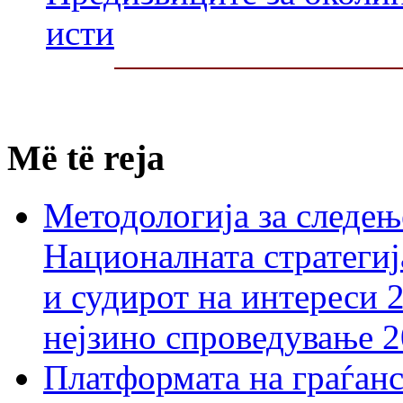
исти
Më të reja
Методологија за следењ
Националната стратегиј
и судирот на интереси 
нејзино спроведување 
Платформата на граѓанс