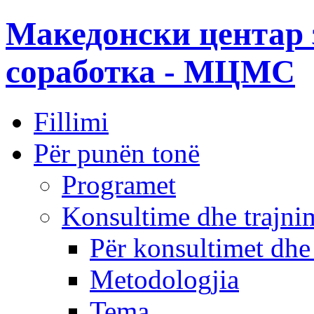
Македонски центар 
соработка - МЦМС
Fillimi
Për punën tonë
Programet
Konsultime dhe trajni
Për konsultimet dhe
Metodologjia
Tema