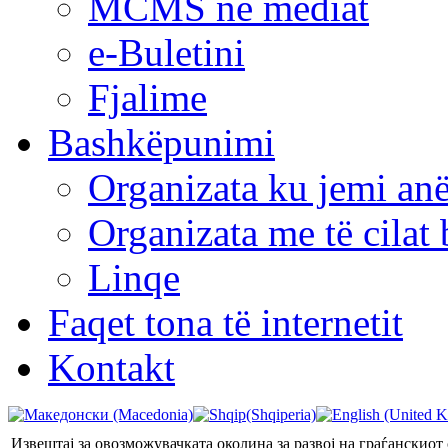
MCMS në mediat
e-Buletini
Fjalime
Bashkëpunimi
Organizata ku jemi anë
Organizata me të cila
Linqe
Faqet tona të internetit
Kontakt
Извештај за овозможувачката околина за развој на граѓанскиот