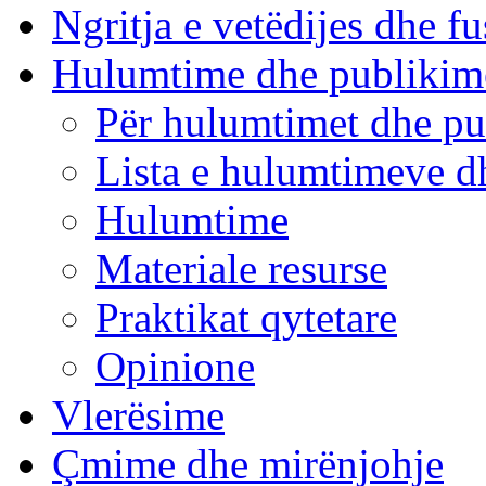
Ngritja e vetëdijes dhe fu
Hulumtime dhe publikim
Për hulumtimet dhe pu
Lista e hulumtimeve d
Hulumtime
Materiale resurse
Praktikat qytetare
Opinione
Vlerësime
Çmime dhe mirënjohje