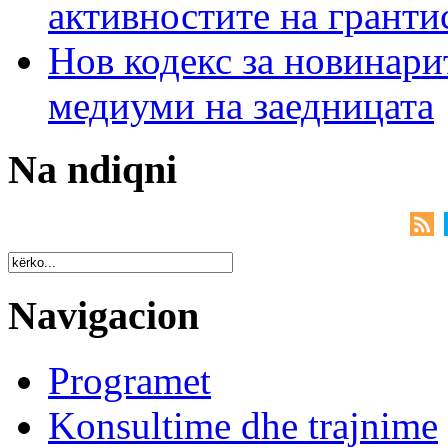
активностите на гранти
Нов кодекс за новинарит
медиуми на заедницата
Na ndiqni
Navigacion
Programet
Konsultime dhe trajnime