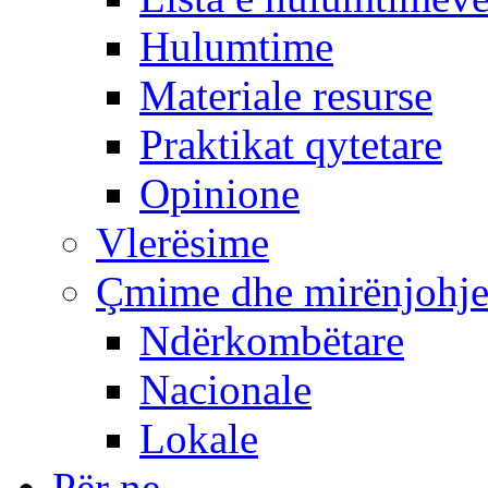
Hulumtime
Materiale resurse
Praktikat qytetare
Opinione
Vlerësime
Çmime dhe mirënjohj
Ndërkombëtare
Nacionale
Lokale
Për ne