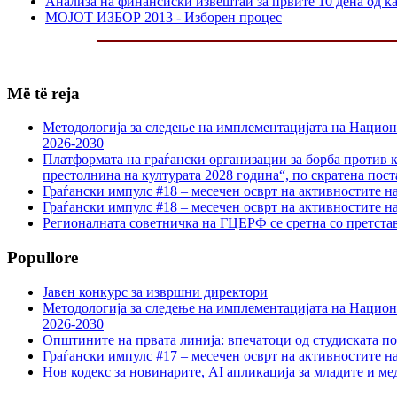
Анализа на финансиски извештаи за првите 10 дена од 
МОЈОТ ИЗБОР 2013 - Изборен процес
Më të reja
Методологија за следење на имплементацијата на Национа
2026-2030
Платформата на граѓански организации за борба против к
престолнина на културата 2028 година“, по скратена пост
Граѓански импулс #18 – месечен осврт на активностите н
Граѓански импулс #18 – месечен осврт на активностите н
Регионалната советничка на ГЦЕРФ се сретна со претс
Popullore
Јавен конкурс за извршни директори
Методологија за следење на имплементацијата на Национа
2026-2030
Општините на првата линија: впечатоци од студиската по
Граѓански импулс #17 – месечен осврт на активностите н
Нов кодекс за новинарите, AI апликација за младите и м