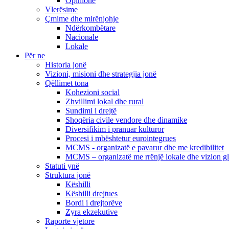
Opinione
Vlerësime
Çmime dhe mirënjohje
Ndërkombëtare
Nacionale
Lokale
Për ne
Historia jonë
Vizioni, misioni dhe strategjia jonë
Qëllimet tona
Kohezioni social
Zhvillimi lokal dhe rural
Sundimi i drejtë
Shoqëria civile vendore dhe dinamike
Diversifikim i pranuar kulturor
Procesi i mbështetur eurointegrues
MCMS - organizatë e pavarur dhe me kredibilitet
MCMS – organizatë me rrënjë lokale dhe vizion g
Statuti ynë
Struktura jonë
Këshilli
Këshilli drejtues
Bordi i drejtorëve
Zyra ekzekutive
Raporte vjetore