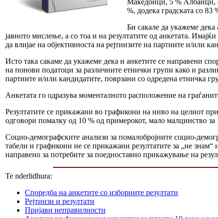
Македонци, 5 % Албанци, а
%, додека градската со 83 
Би сакале да укажеме дека
јавното мислење, а со тоа и на резултатите од анкетата. Имајќ
да влијае на објективноста на рејтинзите на партиите и/или ка
Исто така сакаме да укажеме дека и анкетите се направени сп
на понови податоци за различните етнички групи како и разлик
партиите и/или кандидатите, поврзани со одредена етничка гр
Анкетата го одразува моменталното расположение на граѓанит
Резултатите се прикажани во графикони на ниво на целиот при
одговори помалку од 10 % од примерокот, мало малцинство за 1
Социо-демографските анализи за помалобројните социо-демогр
табели и графикони не се прикажани резултатите за „не знам“ и
направено за потребите за поедноставно прикажување на резул
Te nderlidhura:
Споредба на анкетите со изборните резултати
Рејтинзи и резултати
Пријави неправилности