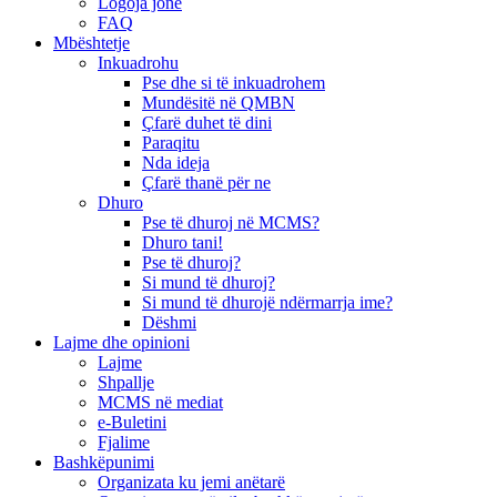
Logoja jonë
FAQ
Mbështetje
Inkuadrohu
Pse dhe si të inkuadrohem
Mundësitë në QMBN
Çfarë duhet të dini
Paraqitu
Nda ideja
Çfarë thanë për ne
Dhuro
Pse të dhuroj në MCMS?
Dhuro tani!
Pse të dhuroj?
Si mund të dhuroj?
Si mund të dhurojë ndërmarrja ime?
Dëshmi
Lajme dhe opinioni
Lajme
Shpallje
MCMS në mediat
e-Buletini
Fjalime
Bashkëpunimi
Organizata ku jemi anëtarë