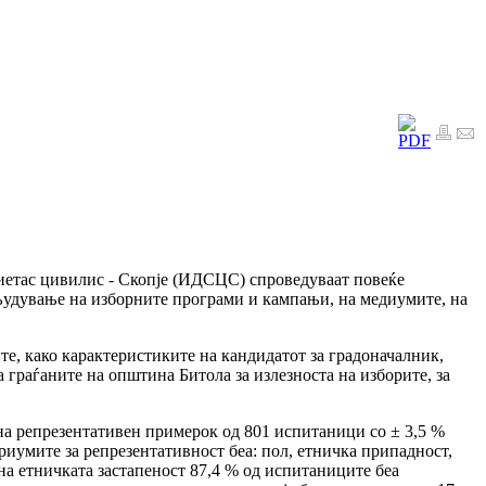
иетас цивилис - Скопје (ИДСЦС) спроведуваат повеќе
људување на изборните програми и кампањи, на медиумите, на
те, како карактеристиките на кандидатот за градоначалник,
 граѓаните на општина Битола за излезноста на изборите, за
 на репрезентативен примерок од 801 испитаници со ± 3,5 %
риумите за репрезентативност беа: пол, етничка припадност,
на етничката застапеност 87,4 % од испитаниците беа