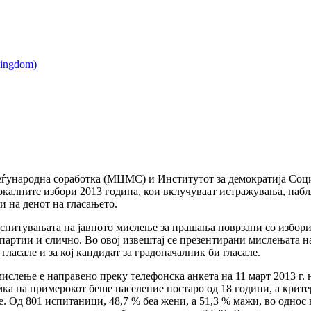
еѓународна соработка (МЦМС) и Институтот за демократија Соц
окалните избори 2013 година, кои вклучуваат истражувања, наб
и на денот на гласањето.
испитувањата на јавното мислење за прашања поврзани со избори
партии и слично. Во овој извештај се презентирани мислењата на
 гласале и за кој кандидат за градоначалник би гласале.
ислење е направено преку телефонска анкета на 11 март 2013 г.
ка на примерокот беше население постаро од 18 години, а крите
е. Од 801 испитаници, 48,7 % беа жени, а 51,3 % мажи, во однос 