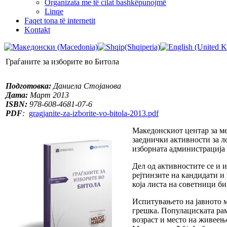
Organizata me të cilat bashkëpunojmë
Linqe
Faqet tona të internetit
Kontakt
Граѓаните за изборите во Битола
Подготовка:
Даниела Стојанова
Дата:
Март 2013
ISBN:
978-608-4681-07-6
PDF
:
gragjanite-za-izborite-vo-bitola-2013.pdf
Македонскиот центар за м
заеднички активности за л
изборната администрација 
Дел од активностите се и 
рејтинзите на кандидати и 
која листа на советници би
Испитувањето на јавното м
грешка. Популациската рам
возраст и место на живеењ