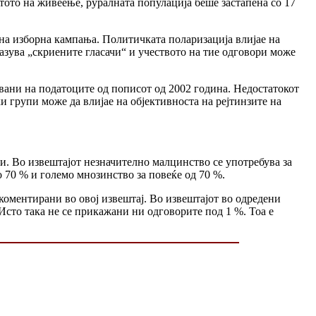
тото на живеење, руралната популација беше застапена со 17
и на изборна кампања. Политичката поларизација влијае на
дразува „скриените гласачи“ и учеството на тие одговори може
вани на податоците од пописот од 2002 година. Недостатокот
и групи може да влијае на објективноста на рејтинзите на
и. Во извештајот незначително малцинство се употребува за
 70 % и големо мнозинство за повеќе од 70 %.
оментирани во овој извештај. Во извештајот во одредени
 Исто така не се прикажани ни одговорите под 1 %. Тоа е