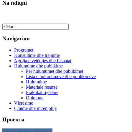
Na ndiqni
Navigacion
Programet
Konsultime dhe trajnime
Ngritja e vetëdijes dhe fushatat
Hulumtime dhe publikime
Për hulumtimet dhe publikimet
Lista e hulumtimeve dhe publikimeve
Hulumtime
Materiale resurse
Praktikat qytetare
Opinione
Vlerësime
Çmime dhe mirënjohje
Проекти