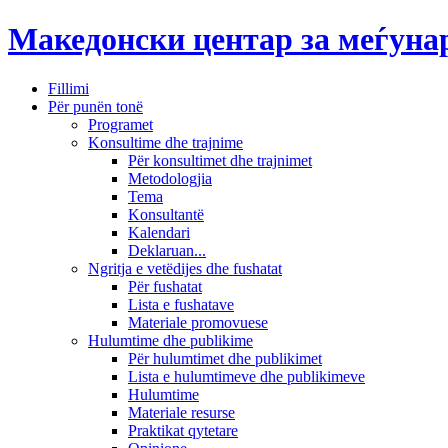
Македонски центар за меѓун
Fillimi
Për punën tonë
Programet
Konsultime dhe trajnime
Për konsultimet dhe trajnimet
Metodologjia
Tema
Konsultantë
Kalendari
Deklaruan...
Ngritja e vetëdijes dhe fushatat
Për fushatat
Lista e fushatave
Materiale promovuese
Hulumtime dhe publikime
Për hulumtimet dhe publikimet
Lista e hulumtimeve dhe publikimeve
Hulumtime
Materiale resurse
Praktikat qytetare