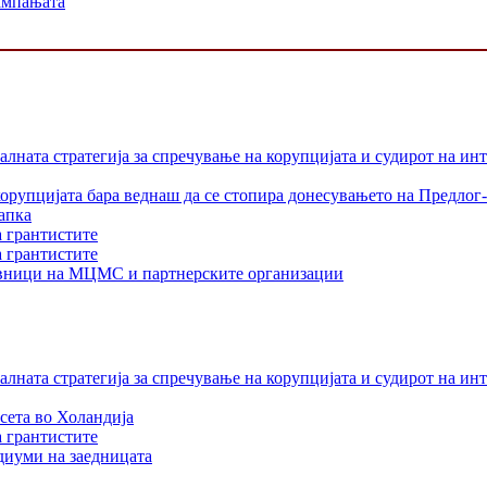
кампањата
лната стратегија за спречување на корупцијата и судирот на ин
орупцијата бара веднаш да се стопира донесувањето на Предлог-
апка
а грантистите
а грантистите
тавници на МЦМС и партнерските организации
лната стратегија за спречување на корупцијата и судирот на ин
сета во Холандија
а грантистите
едиуми на заедницата