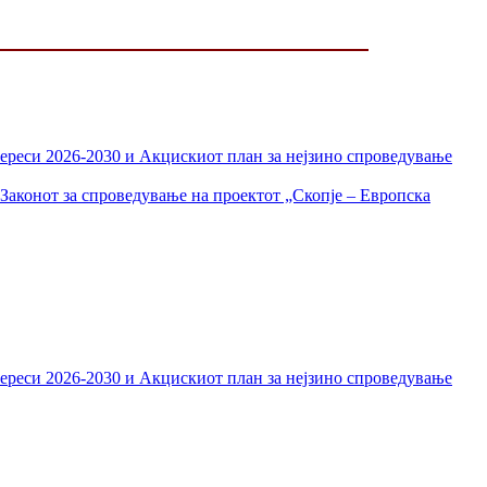
тереси 2026-2030 и Акцискиот план за нејзино спроведување
Законот за спроведување на проектот „Скопје – Европска
тереси 2026-2030 и Акцискиот план за нејзино спроведување