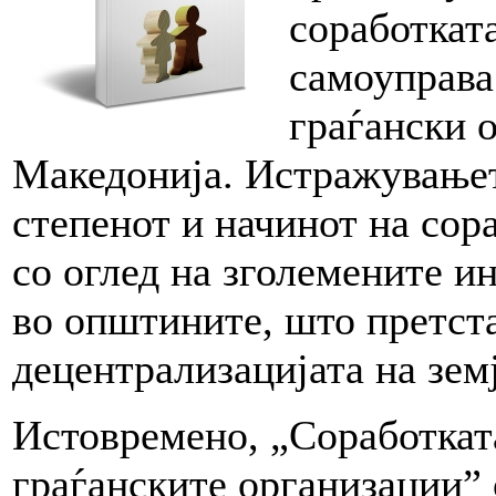
соработкат
самоуправа
граѓански 
Македонија. Истражувањет
степенот и начинот на сор
со оглед на зголемените и
во општините, што претста
децентрализацијата на земј
Истовремено, „Соработкат
граѓанските организации” 