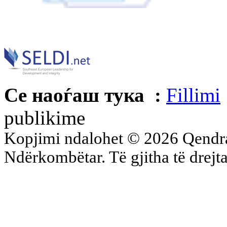
Се наоѓаш тука :
Fillimi
publikime
Kopjimi ndalohet © 2026 Qend
Ndërkombëtar. Të gjitha të drejta