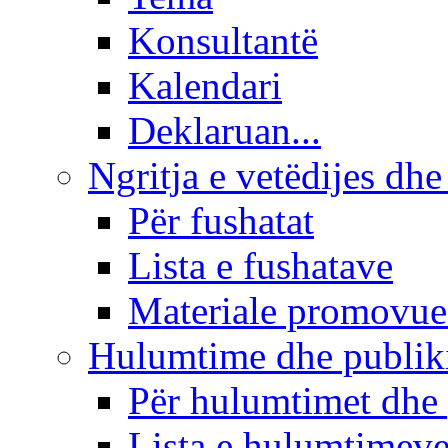
Konsultantë
Kalendari
Deklaruan...
Ngritja e vetëdijes dhe
Për fushatat
Lista e fushatave
Materiale promovue
Hulumtime dhe publi
Për hulumtimet dhe
Lista e hulumtimev