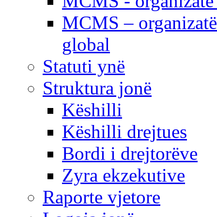
MCMS - organizatë e
MCMS – organizatë 
global
Statuti ynë
Struktura jonë
Këshilli
Këshilli drejtues
Bordi i drejtorëve
Zyra ekzekutive
Raporte vjetore