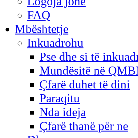
Logoja jonë
FAQ
Mbështetje
Inkuadrohu
Pse dhe si të inkua
Mundësitë në QMB
Çfarë duhet të dini
Paraqitu
Nda ideja
Çfarë thanë për ne