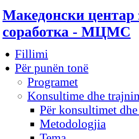
Македонски центар 
соработка - МЦМС
Fillimi
Për punën tonë
Programet
Konsultime dhe trajni
Për konsultimet dhe
Metodologjia
Tema