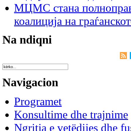
МЦМС стана полноправн
коалиција на граѓанск
Na ndiqni
Navigacion
Programet
Konsultime dhe trajnime
Ngritja e vetëdijes dhe fu