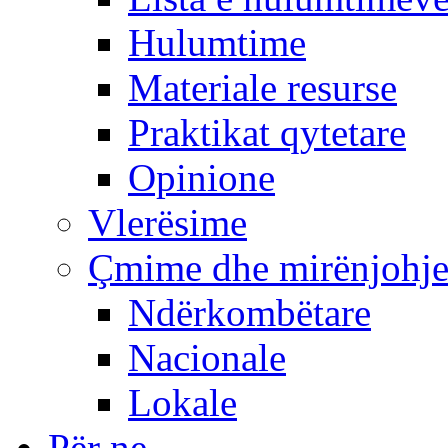
Hulumtime
Materiale resurse
Praktikat qytetare
Opinione
Vlerësime
Çmime dhe mirënjohj
Ndërkombëtare
Nacionale
Lokale
Për ne