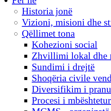
Historia jonë
Vizioni, misioni dhe st
Qëllimet tona
Kohezioni social
Zhvillimi lokal dhe 
Sundimi i drejtë
Shoqëria civile ven
Diversifikim i pranu
Procesi i mbështetur