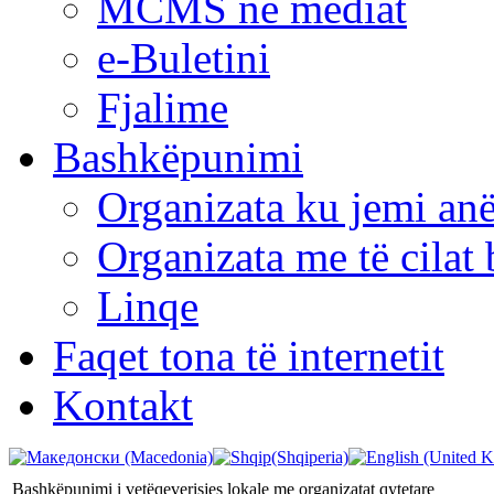
MCMS në mediat
e-Buletini
Fjalime
Bashkëpunimi
Organizata ku jemi anë
Organizata me të cila
Linqe
Faqet tona të internetit
Kontakt
Bashkëpunimi i vetëqeverisjes lokale me organizatat qytetare