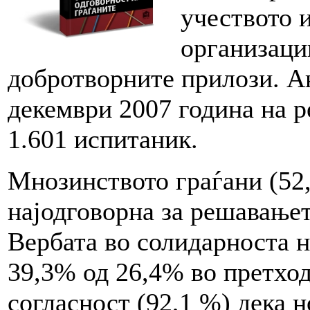
учеството и
организаци
добротворните прилози. А
декември 2007 година на 
1.601 испитаник.
Мнозинството граѓани (52,
најодговорна за решавање
Вербата во солидарноста н
39,3% од 26,4% во претход
согласност (92,1 %) дека н