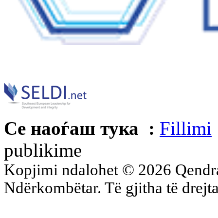
Се наоѓаш тука :
Fillimi
publikime
Kopjimi ndalohet © 2026 Qend
Ndërkombëtar. Të gjitha të drejta