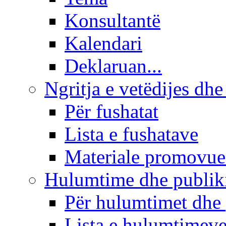
Konsultantë
Kalendari
Deklaruan...
Ngritja e vetëdijes dhe
Për fushatat
Lista e fushatave
Materiale promovue
Hulumtime dhe publi
Për hulumtimet dhe
Lista e hulumtimev