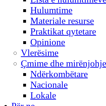
Hulumtime
Materiale resurse
Praktikat qytetare
Opinione
Vlerësime
Çmime dhe mirënjohj
Ndërkombëtare
Nacionale
Lokale
Për ne