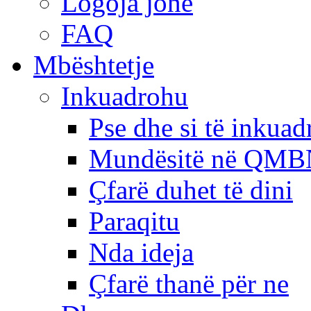
Logoja jonë
FAQ
Mbështetje
Inkuadrohu
Pse dhe si të inkua
Mundësitë në QMB
Çfarë duhet të dini
Paraqitu
Nda ideja
Çfarë thanë për ne