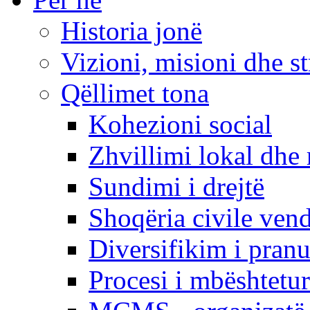
Historia jonë
Vizioni, misioni dhe st
Qëllimet tona
Kohezioni social
Zhvillimi lokal dhe 
Sundimi i drejtë
Shoqëria civile ven
Diversifikim i pranu
Procesi i mbështetur