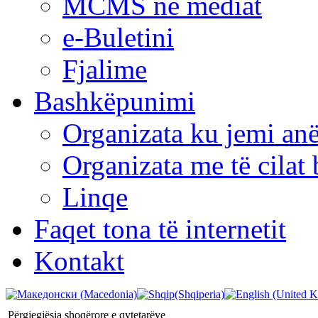
MCMS në mediat
e-Buletini
Fjalime
Bashkëpunimi
Organizata ku jemi anë
Organizata me të cila
Linqe
Faqet tona të internetit
Kontakt
Përgjegjësia shoqërore e qytetarëve