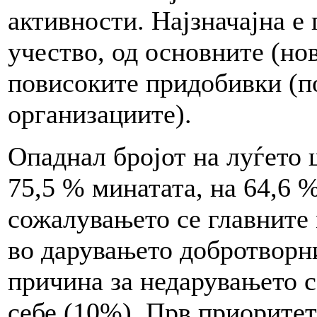
активности. Најзначајна е
учество, од основните (нов
повисоките придобивки (п
организациите).
Опаднал бројот на луѓето 
75,5 % минатата, на 64,6 
сожалувањето се главните 
во дарувањето добротворни
причина за недарувањето с
себе (10%). Прв приоритет