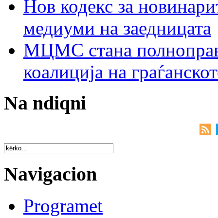
Нов кодекс за новинарит
медиуми на заедницата
МЦМС стана полноправн
коалиција на граѓанск
Na ndiqni
Navigacion
Programet