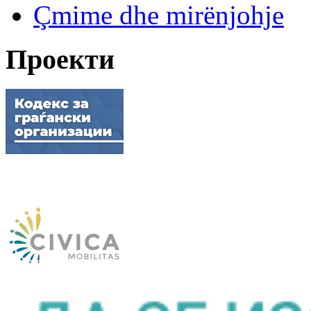
Çmime dhe mirënjohje
Проекти