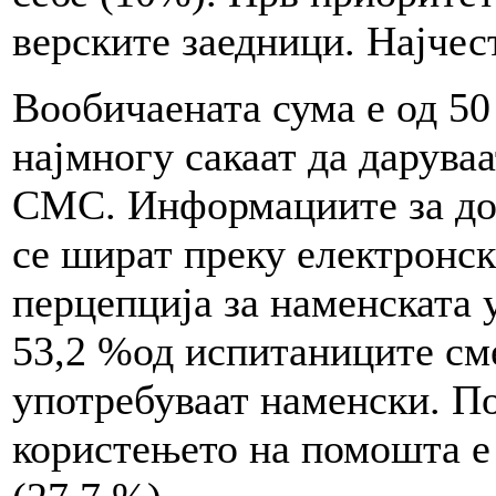
верските заедници. Најчест
Вообичаената сума е од 50
најмногу сакаат да даруваа
СМС. Информациите за до
се шират преку електронс
перцепција за наменската 
53,2 %од испитаниците сме
употребуваат наменски. По
користењето на помошта е 