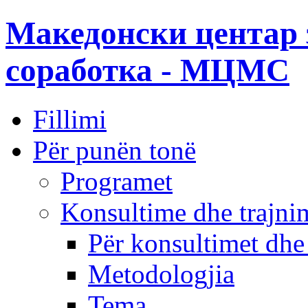
Македонски центар 
соработка - МЦМС
Fillimi
Për punën tonë
Programet
Konsultime dhe trajni
Për konsultimet dhe
Metodologjia
Tema