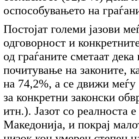
оспособувањето на граѓани
Постојат големи јазови меѓ
одговорност и конкретнит
од граѓаните сметаат дека
почитување на законите, ка
на 74,2%, а се движи меѓу
за конкретни законски обв
итн.). Јазот со реалноста 
Македонија, и покрај мало
низок кон умерен степен на