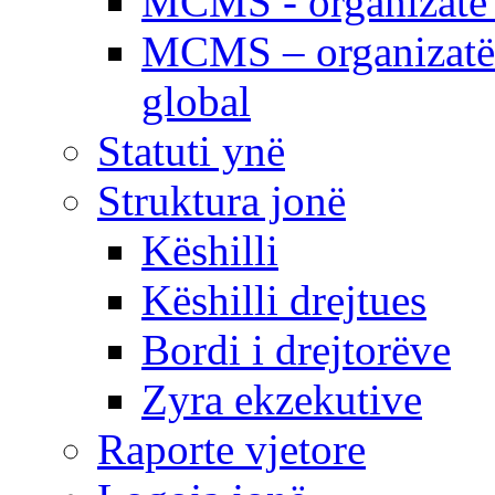
MCMS - organizatë e
MCMS – organizatë 
global
Statuti ynë
Struktura jonë
Këshilli
Këshilli drejtues
Bordi i drejtorëve
Zyra ekzekutive
Raporte vjetore