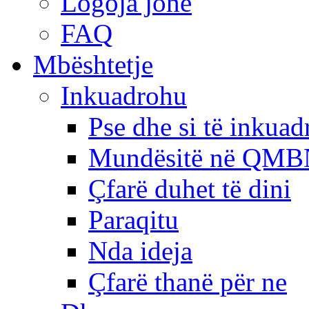
Logoja jonë
FAQ
Mbështetje
Inkuadrohu
Pse dhe si të inkua
Mundësitë në QMB
Çfarë duhet të dini
Paraqitu
Nda ideja
Çfarë thanë për ne