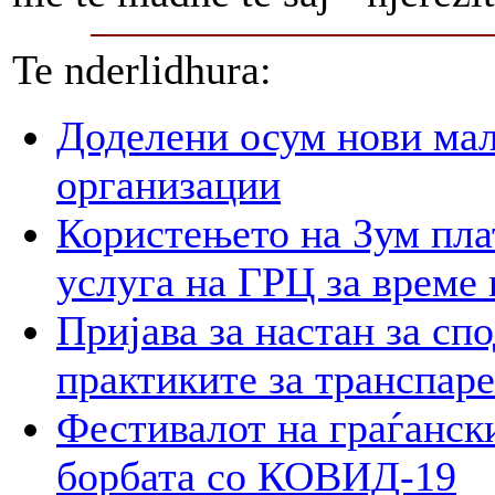
Te nderlidhura:
Доделени осум нови мал
организации
Користењето на Зум пла
услуга на ГРЦ за време 
Пријава за настан за сп
практиките за транспар
Фестивалот на граѓански
борбата со КОВИД-19