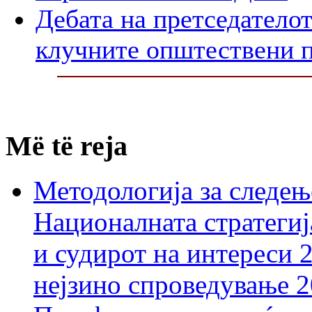
Дебата на претседателот
клучните општествени 
Më të reja
Методологија за следењ
Националната стратегиј
и судирот на интереси 
нејзино спроведување 