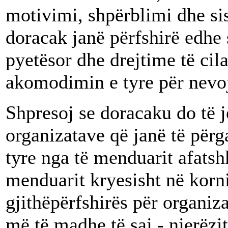
motivimi, shpërblimi dhe sis
doracak janë përfshirë edhe
pyetësor dhe drejtime të ci
akomodimin e tyre për nevoj
Shpresoj se doracaku do të je
organizatave që janë të përg
tyre nga të menduarit afatshk
menduarit kryesisht në korni
gjithëpërfshirës për organiza
më të madhe të saj - njerëzit