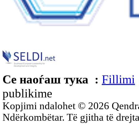
Се наоѓаш тука :
Fillimi
publikime
Kopjimi ndalohet © 2026 Qend
Ndërkombëtar. Të gjitha të drejta