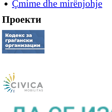
Çmime dhe mirënjohje
Проекти