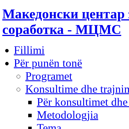
Македонски центар 
соработка - МЦМС
Fillimi
Për punën tonë
Programet
Konsultime dhe trajni
Për konsultimet dhe
Metodologjia
Tema