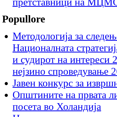
претставници на МЦМС 
Popullore
Методологија за следењ
Националната стратегиј
и судирот на интереси 
нејзино спроведување 
Јавен конкурс за изврш
Општините на првата ли
посета во Холандија