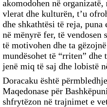
akomodohen në organizatë, n
vlerat dhe kulturën, t’u ofro
dhe shkathtësi të reja, puna 
në mënyrë fer, të vendosen s
të motivohen dhe ta gëzojnë
mundësohet të “rriten” dhe 
jenë miq të saj dhe lobistë n
Doracaku është përmbledhje 
Maqedonase për Bashkëpun
shfrytëzon në trajnimet e v