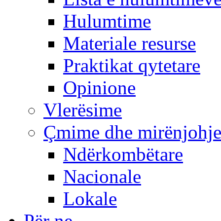
Hulumtime
Materiale resurse
Praktikat qytetare
Opinione
Vlerësime
Çmime dhe mirënjohj
Ndërkombëtare
Nacionale
Lokale
Për ne