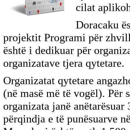
cilat apliko
Doracaku ësh
projektit Programi për zhvi
është i dedikuar për organi
organizatave tjera qytetare.
Organizatat qytetare angazh
(në masë më të vogël). Për
organizata janë anëtarësuar 
përqindja e të punësuarve në