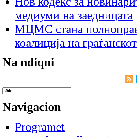
Нов кодекс за новинарит
медиуми на заедницата
МЦМС стана полноправн
коалиција на граѓанск
Na ndiqni
Navigacion
Programet