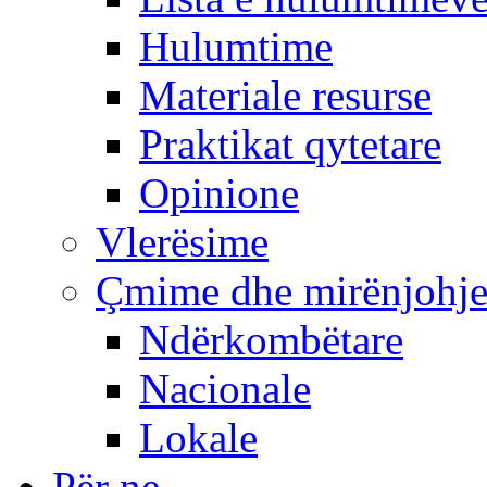
Hulumtime
Materiale resurse
Praktikat qytetare
Opinione
Vlerësime
Çmime dhe mirënjohj
Ndërkombëtare
Nacionale
Lokale
Për ne