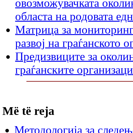
овозможувачката околин
областа на родовата ед
Матрица за мониторинг
развој на граѓанското 
Предизвиците за околин
граѓанските организаци
Më të reja
Методологија за следењ