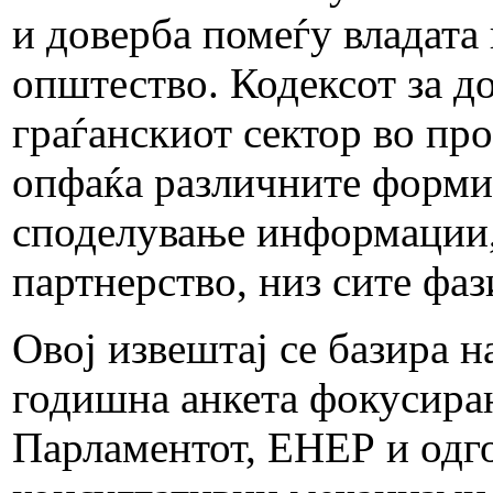
и доверба помеѓу владата
општество. Кодексот за д
граѓанскиот сектор во пр
опфаќа различните форми 
споделување информации, 
партнерство, низ сите фа
Овој извештај се базира н
годишна анкета фокусиран
Парламентот, ЕНЕР и одг