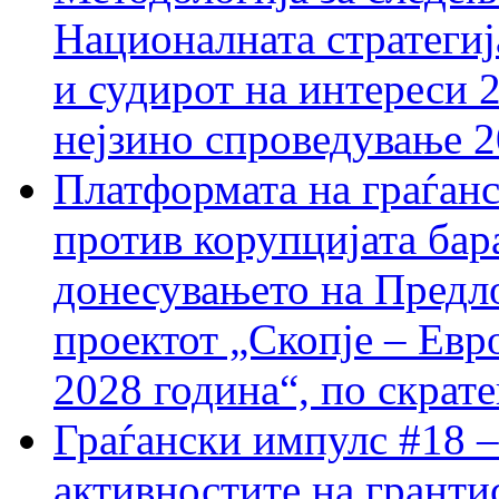
Националната стратегиј
и судирот на интереси 
нејзино спроведување 
Платформата на граѓанс
против корупцијата бар
донесувањето на Предло
проектот „Скопје – Евр
2028 година“, по скрат
Граѓански импулс #18 –
активностите на гранти