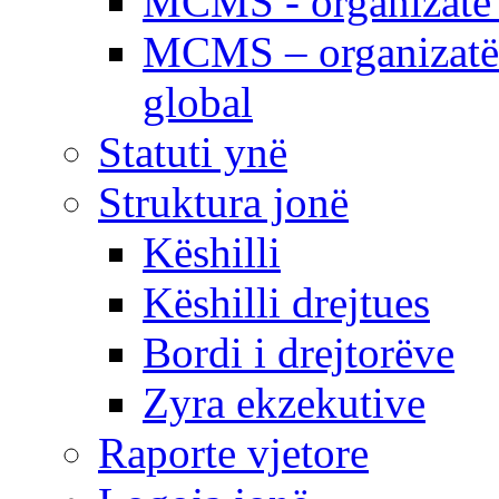
MCMS - organizatë e
MCMS – organizatë 
global
Statuti ynë
Struktura jonë
Këshilli
Këshilli drejtues
Bordi i drejtorëve
Zyra ekzekutive
Raporte vjetore