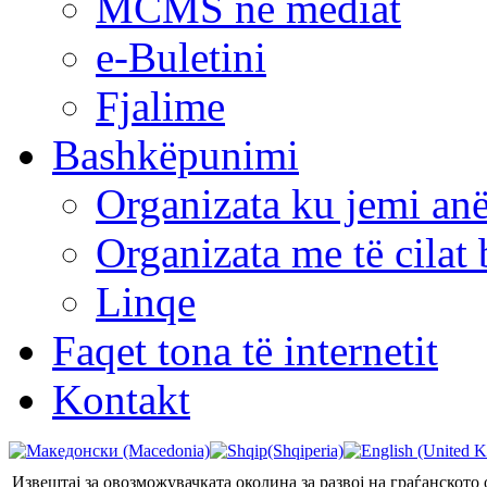
MCMS në mediat
e-Buletini
Fjalime
Bashkëpunimi
Organizata ku jemi anë
Organizata me të cila
Linqe
Faqet tona të internetit
Kontakt
Извештај за овозможувачката околина за развој на граѓанското