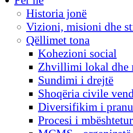
Historia jonë
Vizioni, misioni dhe st
Qëllimet tona
Kohezioni social
Zhvillimi lokal dhe 
Sundimi i drejtë
Shoqëria civile ven
Diversifikim i pranu
Procesi i mbështetur