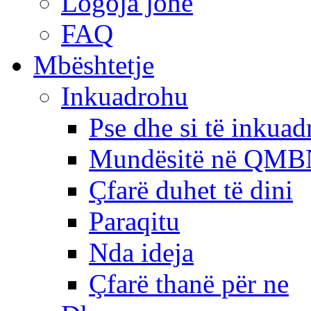
Logoja jonë
FAQ
Mbështetje
Inkuadrohu
Pse dhe si të inkua
Mundësitë në QMB
Çfarë duhet të dini
Paraqitu
Nda ideja
Çfarë thanë për ne