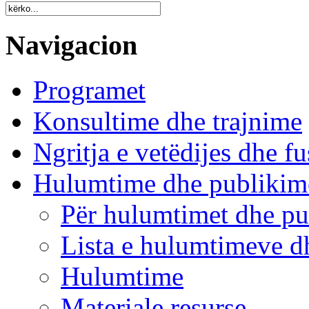
Navigacion
Programet
Konsultime dhe trajnime
Ngritja e vetëdijes dhe fu
Hulumtime dhe publikim
Për hulumtimet dhe pu
Lista e hulumtimeve d
Hulumtime
Materiale resurse