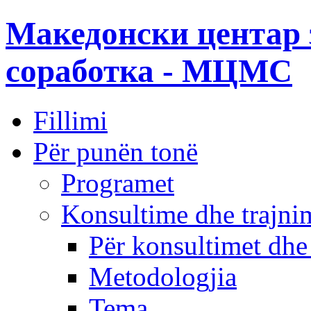
Македонски центар 
соработка - МЦМС
Fillimi
Për punën tonë
Programet
Konsultime dhe trajni
Për konsultimet dhe
Metodologjia
Tema