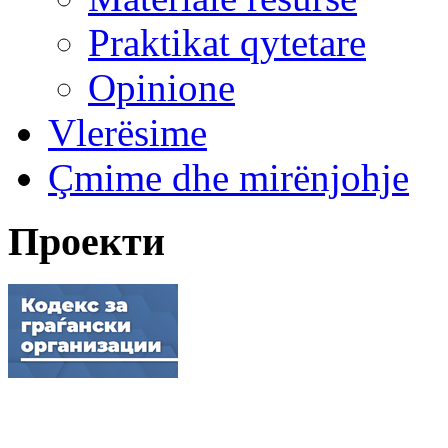
Praktikat qytetare
Opinione
Vlerësime
Çmime dhe mirënjohje
Проекти