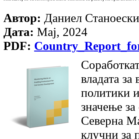
Автор:
Даниел Станоеск
Дата:
Мај, 2024
PDF:
Country_Report_f
Соработкат
владата за
политики и
значење за
Северна Ма
клучни за 