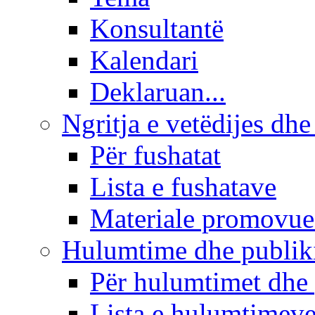
Konsultantë
Kalendari
Deklaruan...
Ngritja e vetëdijes dhe
Për fushatat
Lista e fushatave
Materiale promovue
Hulumtime dhe publi
Për hulumtimet dhe
Lista e hulumtimev