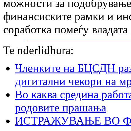
можности за подобрување,
финансиските рамки и ин
соработка помеѓу владата
Te nderlidhura:
Членките на БЦСДН раз
дигитални чекори на м
Во каква средина работ
родовите прашања
ИСТРАЖУВАЊЕ ВО ФО