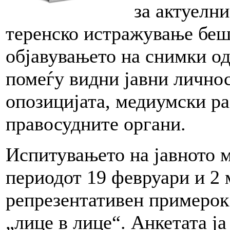
за актуелн
теренско истражување беш
објавувањето на снимки о
помеѓу видни јавни личнос
опозицијата, медиумски р
правосудните органи.
Испитувањето на јавното 
периодот 19 февруари и 2 
репрезентативен примерок
„лице в лице“. Анкетата ја