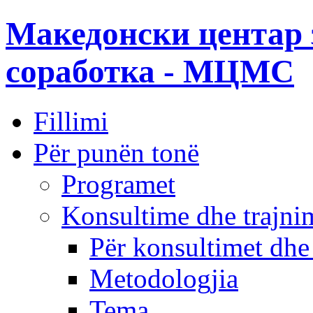
Македонски центар 
соработка - МЦМС
Fillimi
Për punën tonë
Programet
Konsultime dhe trajni
Për konsultimet dhe
Metodologjia
Tema