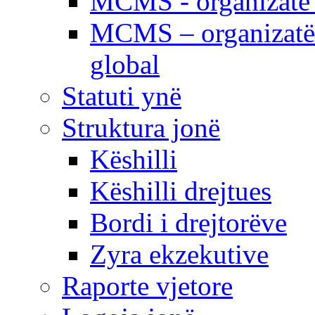
MCMS - organizatë e
MCMS – organizatë 
global
Statuti ynë
Struktura jonë
Këshilli
Këshilli drejtues
Bordi i drejtorëve
Zyra ekzekutive
Raporte vjetore