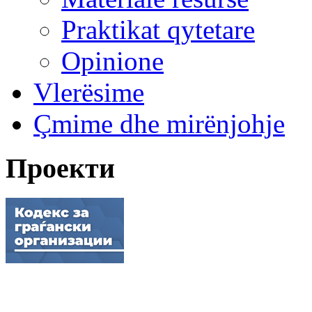
Praktikat qytetare
Opinione
Vlerësime
Çmime dhe mirënjohje
Проекти