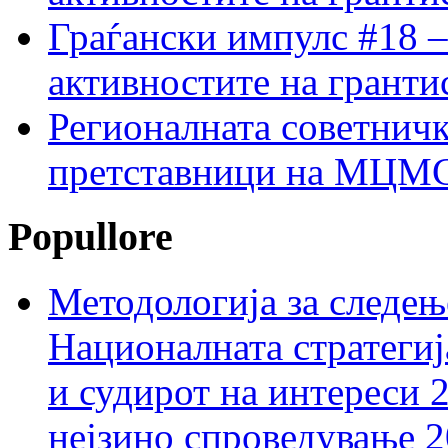
Граѓански импулс #18 –
активностите на гранти
Регионалната советничк
претставници на МЦМС 
Popullore
Методологија за следењ
Националната стратегиј
и судирот на интереси 
нејзино спроведување 