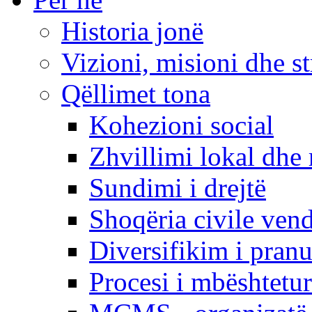
Historia jonë
Vizioni, misioni dhe st
Qëllimet tona
Kohezioni social
Zhvillimi lokal dhe 
Sundimi i drejtë
Shoqëria civile ven
Diversifikim i pranu
Procesi i mbështetur