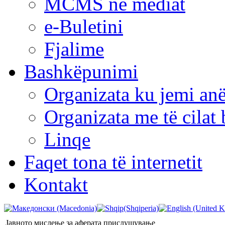
MCMS në mediat
e-Buletini
Fjalime
Bashkëpunimi
Organizata ku jemi anë
Organizata me të cila
Linqe
Faqet tona të internetit
Kontakt
Јавното мислење за аферата прислушување