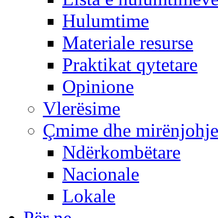
Hulumtime
Materiale resurse
Praktikat qytetare
Opinione
Vlerësime
Çmime dhe mirënjohj
Ndërkombëtare
Nacionale
Lokale
Për ne