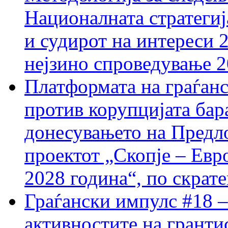
Националната стратегиј
и судирот на интереси 
нејзино спроведување 
Платформата на граѓанс
против корупцијата бар
донесувањето на Предло
проектот „Скопје – Евр
2028 година“, по скрат
Граѓански импулс #18 –
активностите на гранти