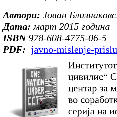
Автори:
Јован Близнаков
Дата:
март 2015 година
ISBN
978-608-4775-06-5
PDF:
javno-mislenje-prisl
Институтот
цивилис“ С
центар за 
во соработк
серија на 