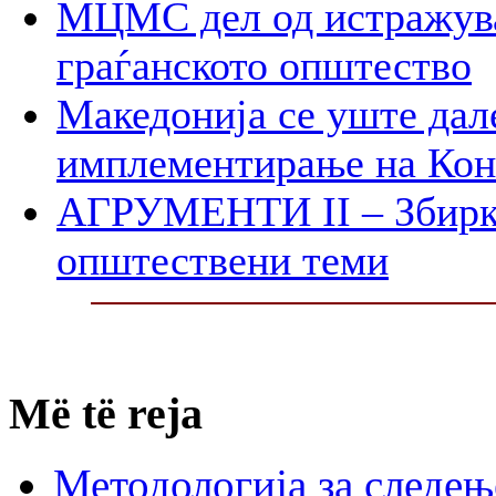
МЦМС дел од истражува
граѓанското општество
Македонија се уште дал
имплементирање на Ко
АГРУМЕНТИ II – Збирк
општествени теми
Më të reja
Методологија за следењ