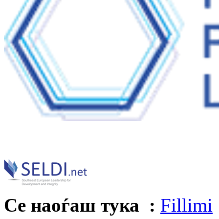
Се наоѓаш тука :
Fillimi