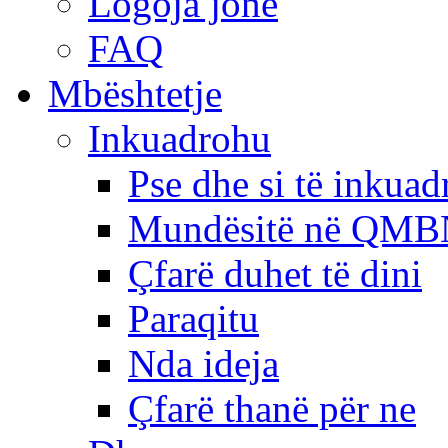
Logoja jonë
FAQ
Mbështetje
Inkuadrohu
Pse dhe si të inkua
Mundësitë në QMB
Çfarë duhet të dini
Paraqitu
Nda ideja
Çfarë thanë për ne