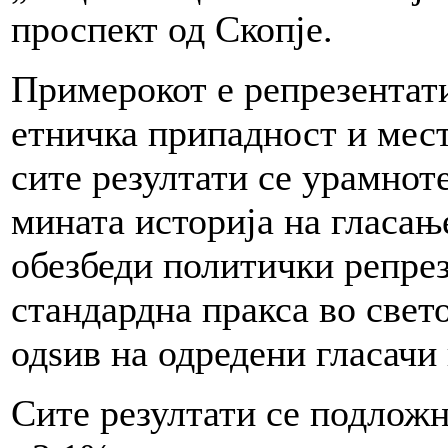
проспект од Скопје.
Примерокот е репрезентати
етничка припадност и мес
сите резултати се урамнот
мината историја на гласањ
обезбеди политички репре
стандардна пракса во свет
одѕив на одредени гласачи
Сите резултати се подложн