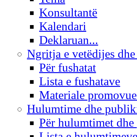
Konsultantë
Kalendari
Deklaruan...
Ngritja e vetëdijes dhe
Për fushatat
Lista e fushatave
Materiale promovue
Hulumtime dhe publi
Për hulumtimet dhe
Lista e hulumtimev