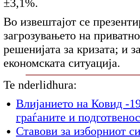
±3,1%.
Во извештајот се презенти
загрозувањето на приватно
решенијата за кризата; и з
економската ситуација.
Te nderlidhura:
Влијанието на Ковид -19
граѓаните и подготвенос
Ставови за изборниот с