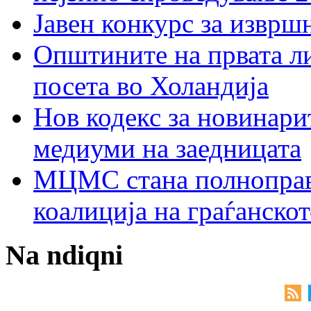
Јавен конкурс за изврш
Општините на првата ли
посета во Холандија
Нов кодекс за новинарит
медиуми на заедницата
МЦМС стана полноправн
коалиција на граѓанск
Na ndiqni