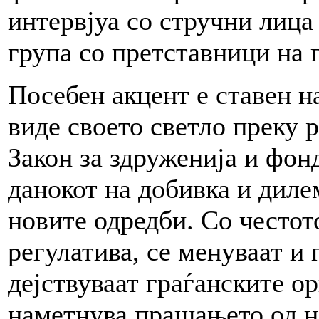
интервјуа со стручни лица
група со претставници на 
Посебен акцент е ставен н
виде своето светло преку 
Закон за здруженија и фон
данокот на добивка и диле
новите одредби. Со честот
регулатива, се менуваат и
дејствуваат граѓанските о
наметнува прашањето од н