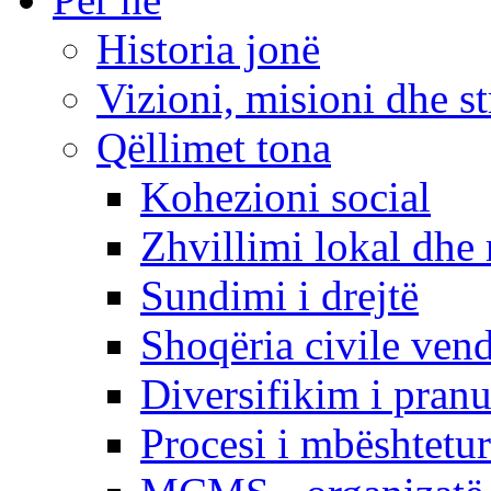
Historia jonë
Vizioni, misioni dhe st
Qëllimet tona
Kohezioni social
Zhvillimi lokal dhe 
Sundimi i drejtë
Shoqëria civile ven
Diversifikim i pranu
Procesi i mbështetur