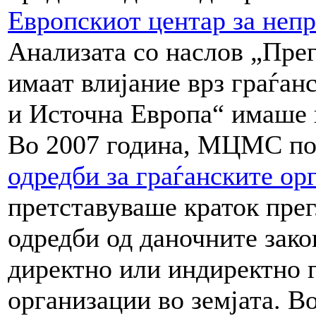
Европскиот центар за неп
Анализата со наслов „Прег
имаат влијание врз граѓан
и Источна Европа“ имаше и
Во 2007 година, МЦМС по
одредби за граѓанските ор
претставуваше краток прег
одредби од даночните зак
директно или индиректно г
организации во земјата.