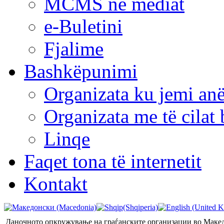
MCMS në mediat
e-Buletini
Fjalime
Bashkëpunimi
Organizata ku jemi anë
Organizata me të cila
Linqe
Faqet tona të internetit
Kontakt
Даночното опкружување на граѓанските организации во Маке