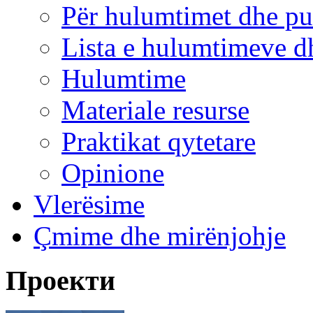
Për hulumtimet dhe pu
Lista e hulumtimeve d
Hulumtime
Materiale resurse
Praktikat qytetare
Opinione
Vlerësime
Çmime dhe mirënjohje
Проекти