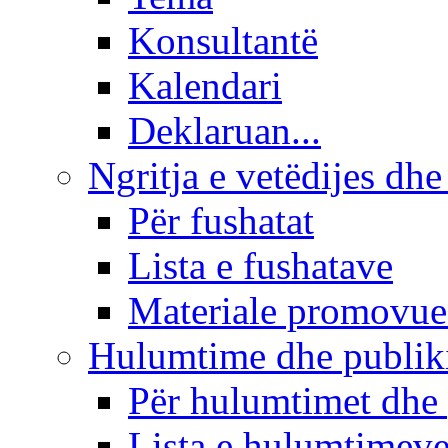
Konsultantë
Kalendari
Deklaruan...
Ngritja e vetëdijes dhe
Për fushatat
Lista e fushatave
Materiale promovue
Hulumtime dhe publi
Për hulumtimet dhe
Lista e hulumtimev