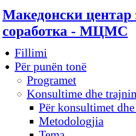
Македонски центар 
соработка - МЦМС
Fillimi
Për punën tonë
Programet
Konsultime dhe trajni
Për konsultimet dhe
Metodologjia
Tema