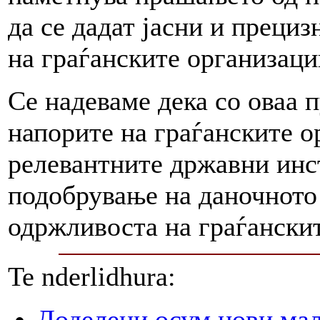
да се дадат јасни и преци
на граѓанските организаци
Се надеваме дека со оваа п
напорите на граѓанските о
релевантните државни инс
подобрување на даночното
одржливоста на граѓански
Te nderlidhura:
Доделени осум нови мал