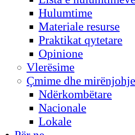
Hulumtime
Materiale resurse
Praktikat qytetare
Opinione
Vlerësime
Çmime dhe mirënjohj
Ndërkombëtare
Nacionale
Lokale
Për ne