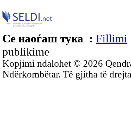
Се наоѓаш тука :
Fillimi
publikime
Kopjimi ndalohet © 2026 Qend
Ndërkombëtar. Të gjitha të drejta