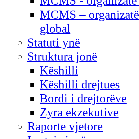
MCMS - organizatë e
MCMS – organizatë 
global
Statuti ynë
Struktura jonë
Këshilli
Këshilli drejtues
Bordi i drejtorëve
Zyra ekzekutive
Raporte vjetore