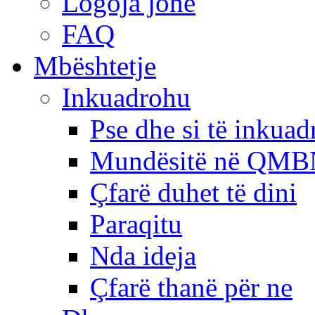
Logoja jonë
FAQ
Mbështetje
Inkuadrohu
Pse dhe si të inkua
Mundësitë në QMB
Çfarë duhet të dini
Paraqitu
Nda ideja
Çfarë thanë për ne