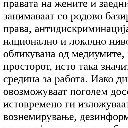
правата на жените и заедн
занимаваат со родово бази
права, антидискриминациј
национално и локално ниво
обликувана од медиумите, 
просторот, исто така знач
средина за работа. Иако д
овозможуваат поголем досе
истовремено ги изложуваа
вознемирување, дезинформ