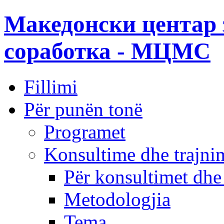
Македонски центар 
соработка - МЦМС
Fillimi
Për punën tonë
Programet
Konsultime dhe trajni
Për konsultimet dhe
Metodologjia
Tema