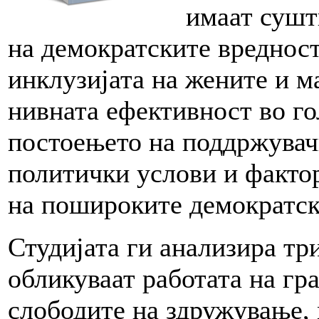
имаат сушт
на демократските вредност
инклузијата на жените и м
нивната ефективност во го
постоењето на поддржувач
политички услови и фактор
на пошироките демократск
Студијата ги анализира тр
обликуваат работата на гр
слободите на здружување,