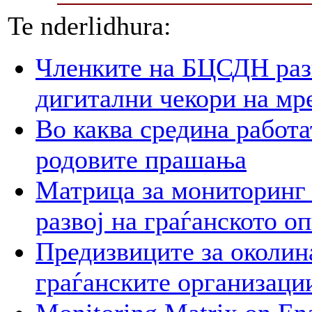
Te nderlidhura:
Членките на БЦСДН разг
дигитални чекори на мр
Во каква средина работа
родовите прашања
Матрица за мониторинг 
развој на граѓанското о
Предизвиците за околин
граѓанските организаци