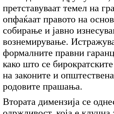
претставуваат темел на гр
опфаќаат правото на осно
собирање и јавно изнесува
вознемирување. Истражува
формалните правни гаранц
како што се бирократските
на законите и општествена
родовите прашања.
Втората димензија се одне
одржливост, која е клучна