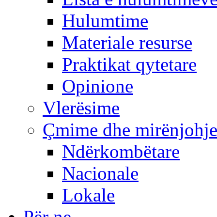
Hulumtime
Materiale resurse
Praktikat qytetare
Opinione
Vlerësime
Çmime dhe mirënjohj
Ndërkombëtare
Nacionale
Lokale
Për ne