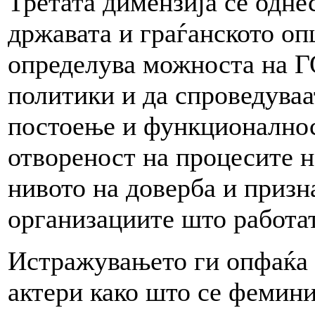
Третата димензија се одне
државата и граѓанското опш
определува можноста на ГО
политики и да спроведуваа
постоење и функционалнос
отвореност на процесите н
нивото на доверба и призн
организациите што работат
Истражувањето ги опфаќа
актери како што се фемини