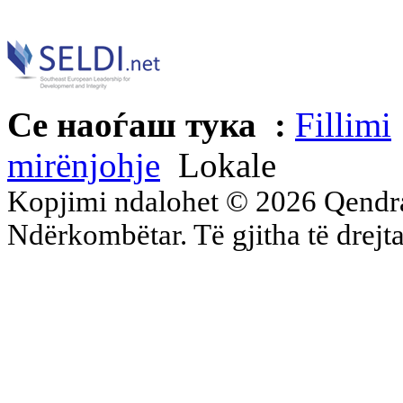
Се наоѓаш тука :
Fillimi
mirënjohje
Lokale
Kopjimi ndalohet © 2026 Qend
Ndërkombëtar. Të gjitha të drejta