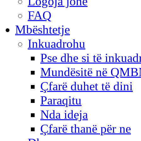
Logoja jonë
FAQ
Mbështetje
Inkuadrohu
Pse dhe si të inkua
Mundësitë në QMB
Çfarë duhet të dini
Paraqitu
Nda ideja
Çfarë thanë për ne