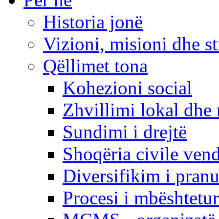
Historia jonë
Vizioni, misioni dhe st
Qëllimet tona
Kohezioni social
Zhvillimi lokal dhe 
Sundimi i drejtë
Shoqëria civile ven
Diversifikim i pranu
Procesi i mbështetur