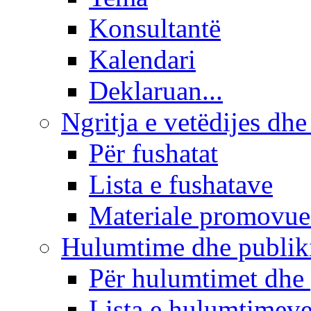
Konsultantë
Kalendari
Deklaruan...
Ngritja e vetëdijes dhe
Për fushatat
Lista e fushatave
Materiale promovue
Hulumtime dhe publi
Për hulumtimet dhe
Lista e hulumtimev