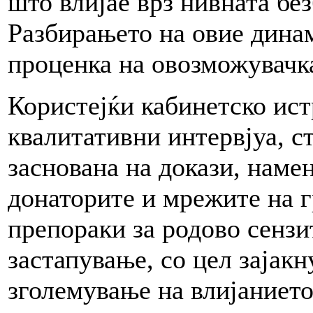
што влијае врз нивната бе
Разбирањето на овие динам
проценка на овозможувачк
Користејќи кабинетско ист
квалитативни интервјуа, с
заснована на докази, наме
донаторите и мрежите на г
препораки за родово сензи
застапување, со цел зајак
зголемување на влијанието