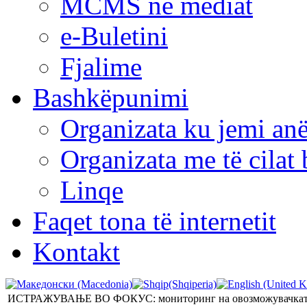
MCMS në mediat
e-Buletini
Fjalime
Bashkëpunimi
Organizata ku jemi anë
Organizata me të cila
Linqe
Faqet tona të internetit
Kontakt
ИСТРАЖУВАЊЕ ВО ФОКУС: мониторинг на овозможувачката око