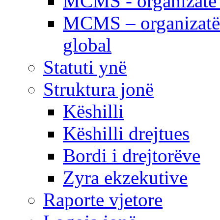
MCMS - organizatë e
MCMS – organizatë 
global
Statuti ynë
Struktura jonë
Këshilli
Këshilli drejtues
Bordi i drejtorëve
Zyra ekzekutive
Raporte vjetore