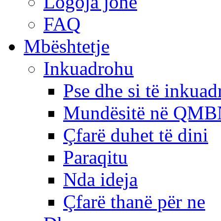
Logoja jonë
FAQ
Mbështetje
Inkuadrohu
Pse dhe si të inkua
Mundësitë në QMB
Çfarë duhet të dini
Paraqitu
Nda ideja
Çfarë thanë për ne