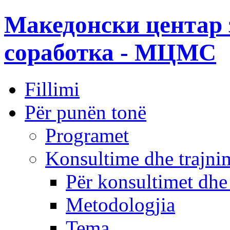
Македонски центар 
соработка - МЦМС
Fillimi
Për punën tonë
Programet
Konsultime dhe trajni
Për konsultimet dhe
Metodologjia
Tema