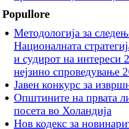
Popullore
Методологија за следењ
Националната стратегиј
и судирот на интереси 
нејзино спроведување 
Јавен конкурс за изврш
Општините на првата ли
посета во Холандија
Нов кодекс за новинарит