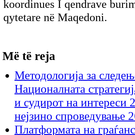
koordinues I qendrave burim
qytetare në Maqedoni.
Më të reja
Методологија за следењ
Националната стратегиј
и судирот на интереси 
нејзино спроведување 
Платформата на граѓанс