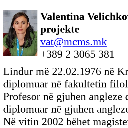
Valentina Velichk
projekte
vat@mcms.mk
+389 2 3065 381
Lindur më 22.02.1976 në Kr
diplomuar në fakultetin filo
Profesor në gjuhen angleze d
diplomuar në gjuhen angleze 
Në vitin 2002 bëhet magister