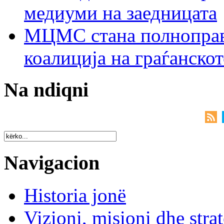
медиуми на заедницата
МЦМС стана полноправн
коалиција на граѓанск
Na ndiqni
Navigacion
Historia jonë
Vizioni, misioni dhe strat