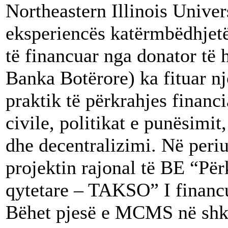
Northeastern Illinois Unive
eksperiencës katërmbëdhjetë
të financuar nga donator të
Banka Botërore) ka fituar nj
praktik të përkrahjes financ
civile, politikat e punësimit
dhe decentralizimi. Në per
projektin rajonal të BE “Për
qytetare – TAKSO” I financ
Bëhet pjesë e MCMS në shkur