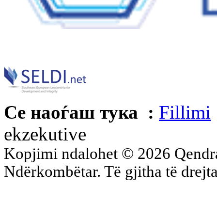
Се наоѓаш тука :
Fillimi
ekzekutive
Kopjimi ndalohet © 2026 Qend
Ndërkombëtar. Të gjitha të drejta