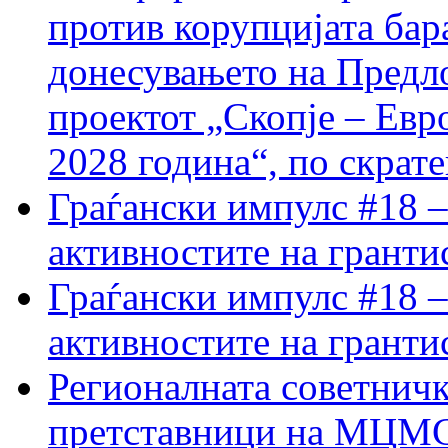
против корупцијата бар
донесувањето на Предло
проектот „Скопје – Евр
2028 година“, по скрат
Граѓански импулс #18 –
активностите на гранти
Граѓански импулс #18 –
активностите на гранти
Регионалната советничк
претставници на МЦМС 