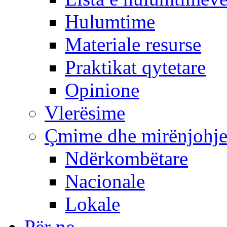
Hulumtime
Materiale resurse
Praktikat qytetare
Opinione
Vlerësime
Çmime dhe mirënjohj
Ndërkombëtare
Nacionale
Lokale
Për ne