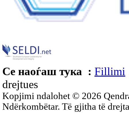
Се наоѓаш тука :
Fillimi
drejtues
Kopjimi ndalohet © 2026 Qend
Ndërkombëtar. Të gjitha të drejta