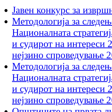
Јавен конкурс за изврш
Методологија за следењ
Националната стратегиј
и судирот на интереси 
нејзино спроведување 
Методологија за следењ
Националната стратегиј
и судирот на интереси 
нејзино спроведување 
Општините на првата ли