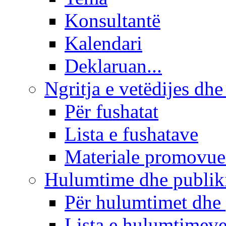
Konsultantë
Kalendari
Deklaruan...
Ngritja e vetëdijes dhe
Për fushatat
Lista e fushatave
Materiale promovue
Hulumtime dhe publi
Për hulumtimet dhe
Lista e hulumtimev