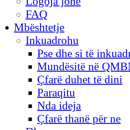
Logoja jonë
FAQ
Mbështetje
Inkuadrohu
Pse dhe si të inkua
Mundësitë në QMB
Çfarë duhet të dini
Paraqitu
Nda ideja
Çfarë thanë për ne