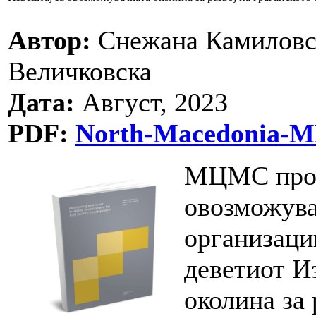
Автор:
Снежана Камиловск
Величковска
Дата:
Август, 2023
PDF:
North-Macedonia-MM
МЦМС прод
овозможува
организации
деветиот И
околина за 