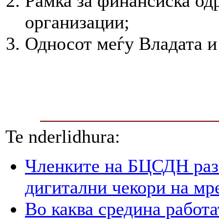
Рамка за финансиска од
организации;
Односот меѓу Владата и
Te nderlidhura:
Членките на БЦСДН разг
дигитални чекори на мр
Во каква средина работа