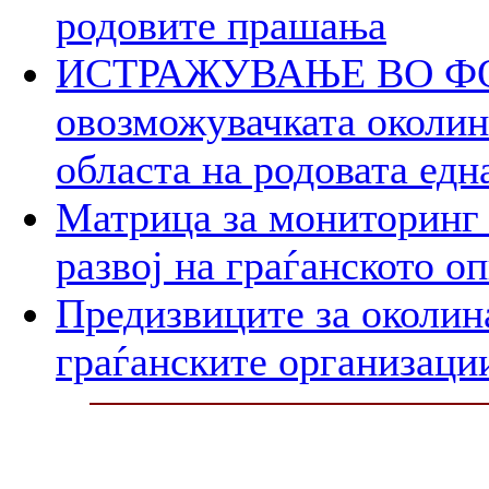
родовите прашања
ИСТРАЖУВАЊЕ ВО ФОК
овозможувачката околина
областа на родовата едн
Матрица за мониторинг 
развој на граѓанското о
Предизвиците за околин
граѓанските организаци