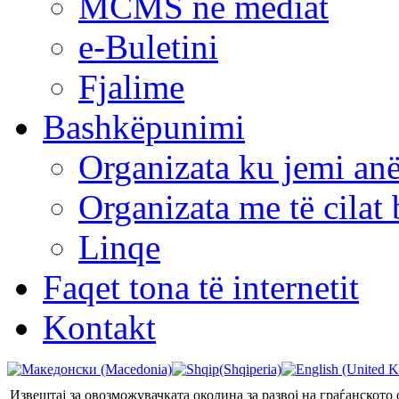
MCMS në mediat
e-Buletini
Fjalime
Bashkëpunimi
Organizata ku jemi anë
Organizata me të cila
Linqe
Faqet tona të internetit
Kontakt
Извештај за овозможувачката околина за развој на граѓанското