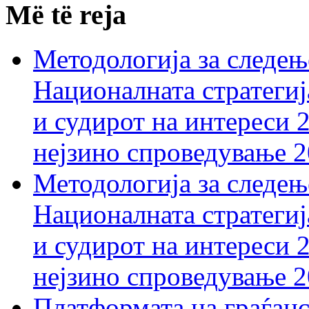
Më të reja
Методологија за следењ
Националната стратегиј
и судирот на интереси 
нејзино спроведување 
Методологија за следењ
Националната стратегиј
и судирот на интереси 
нејзино спроведување 
Платформата на граѓанс