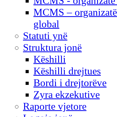
MCMS - organizatë e
MCMS – organizatë 
global
Statuti ynë
Struktura jonë
Këshilli
Këshilli drejtues
Bordi i drejtorëve
Zyra ekzekutive
Raporte vjetore