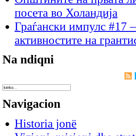
посета во Холандија
Граѓански импулс #17 –
активностите на гранти
Na ndiqni
Navigacion
Historia jonë