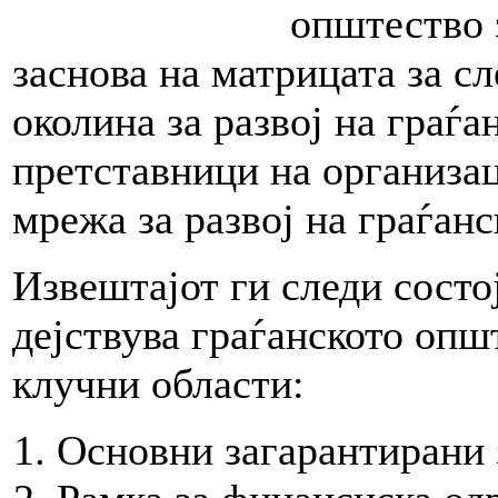
општество 
заснова на матрицата за с
околина за развој на граѓа
претставници на организа
мрежа за развој на граѓа
Извештајот ги следи состој
дејствува граѓанското опш
клучни области:
Основни загарантирани 