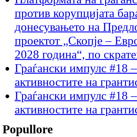
против корупцијата бар
донесувањето на Предло
проектот „Скопје – Евр
2028 година“, по скрат
Граѓански импулс #18 –
активностите на гранти
Граѓански импулс #18 –
активностите на гранти
Popullore