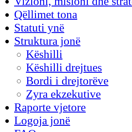
Vizioni, misioni dhe strat
Qëllimet tona
Statuti ynë
Struktura jonë
Këshilli
Këshilli drejtues
Bordi i drejtorëve
Zyra ekzekutive
Raporte vjetore
Logoja jonë