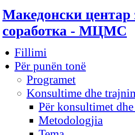
Македонски центар 
соработка - МЦМС
Fillimi
Për punën tonë
Programet
Konsultime dhe trajni
Për konsultimet dhe
Metodologjia
Tema