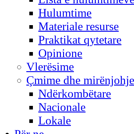
Hulumtime
Materiale resurse
Praktikat qytetare
Opinione
Vlerësime
Çmime dhe mirënjohj
Ndërkombëtare
Nacionale
Lokale
Për ne