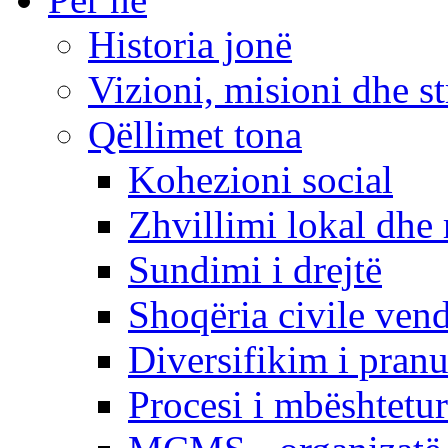
Historia jonë
Vizioni, misioni dhe st
Qëllimet tona
Kohezioni social
Zhvillimi lokal dhe 
Sundimi i drejtë
Shoqëria civile ven
Diversifikim i pranu
Procesi i mbështetur