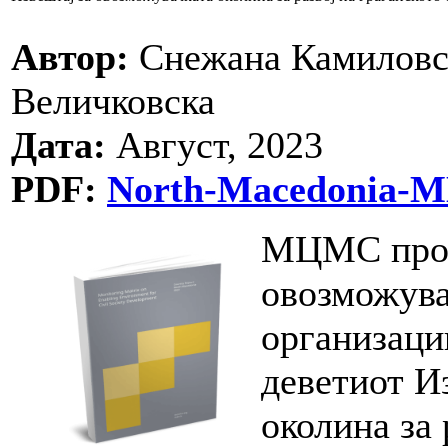
Автор:
Снежана Камиловск
Величковска
Дата:
Август, 2023
PDF:
North-Macedonia-MM
МЦМС прод
овозможува
организации
деветиот И
околина за 