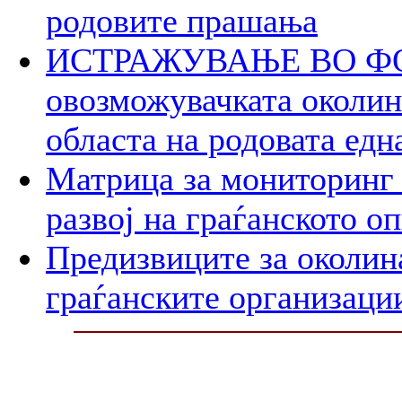
родовите прашања
ИСТРАЖУВАЊЕ ВО ФОК
овозможувачката околина
областа на родовата едн
Матрица за мониторинг 
развој на граѓанското о
Предизвиците за околин
граѓанските организаци