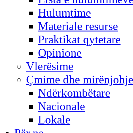
Hulumtime
Materiale resurse
Praktikat qytetare
Opinione
Vlerësime
Çmime dhe mirënjohj
Ndërkombëtare
Nacionale
Lokale
Për ne