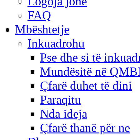
Logoja jonë
FAQ
Mbështetje
Inkuadrohu
Pse dhe si të inkua
Mundësitë në QMB
Çfarë duhet të dini
Paraqitu
Nda ideja
Çfarë thanë për ne