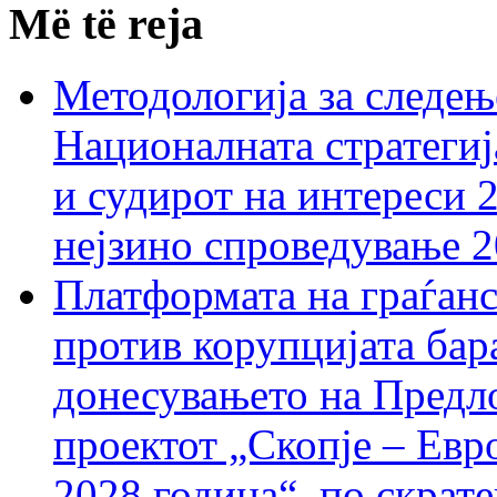
Më të reja
Методологија за следењ
Националната стратегиј
и судирот на интереси 
нејзино спроведување 
Платформата на граѓанс
против корупцијата бар
донесувањето на Предло
проектот „Скопје – Евр
2028 година“, по скрат