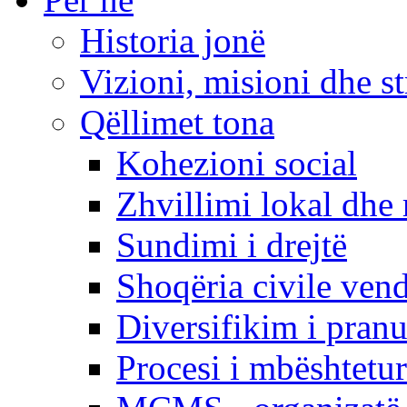
Historia jonë
Vizioni, misioni dhe st
Qëllimet tona
Kohezioni social
Zhvillimi lokal dhe 
Sundimi i drejtë
Shoqëria civile ven
Diversifikim i pranu
Procesi i mbështetur