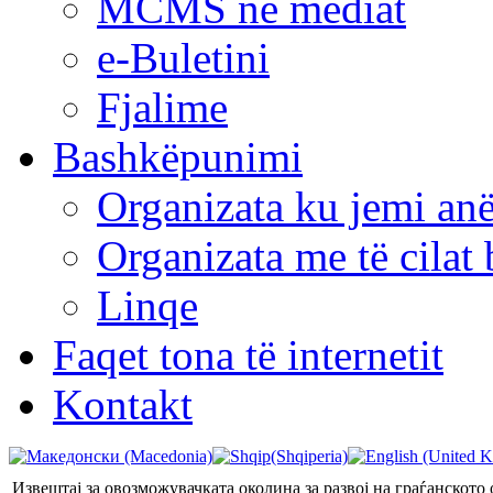
MCMS në mediat
e-Buletini
Fjalime
Bashkëpunimi
Organizata ku jemi anë
Organizata me të cila
Linqe
Faqet tona të internetit
Kontakt
Извештај за овозможувачката околина за развој на граѓанското