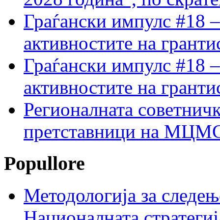
Граѓански импулс #18 –
активностите на гранти
Граѓански импулс #18 –
активностите на гранти
Регионалната советничк
претставници на МЦМС 
Popullore
Методологија за следењ
Националната стратегиј