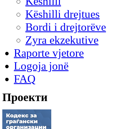
Këshilli
Këshilli drejtues
Bordi i drejtorëve
Zyra ekzekutive
Raporte vjetore
Logoja jonë
FAQ
Проекти