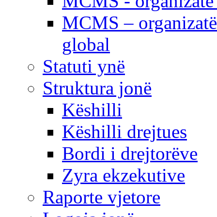
MCMS - organizatë e
MCMS – organizatë 
global
Statuti ynë
Struktura jonë
Këshilli
Këshilli drejtues
Bordi i drejtorëve
Zyra ekzekutive
Raporte vjetore