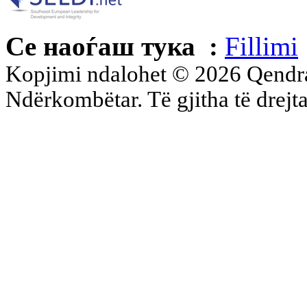
Се наоѓаш тука :
Fillimi
Kopjimi ndalohet © 2026 Qend
Ndërkombëtar. Të gjitha të drejta