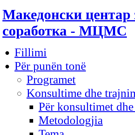
Македонски центар 
соработка - МЦМС
Fillimi
Për punën tonë
Programet
Konsultime dhe trajni
Për konsultimet dhe
Metodologjia
Tema