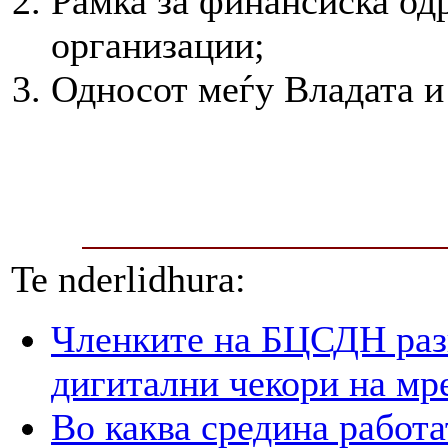
Рамка за финансиска од
организации;
Односот меѓу Владата и
Te nderlidhura:
Членките на БЦСДН разг
дигитални чекори на мр
Во каква средина работа