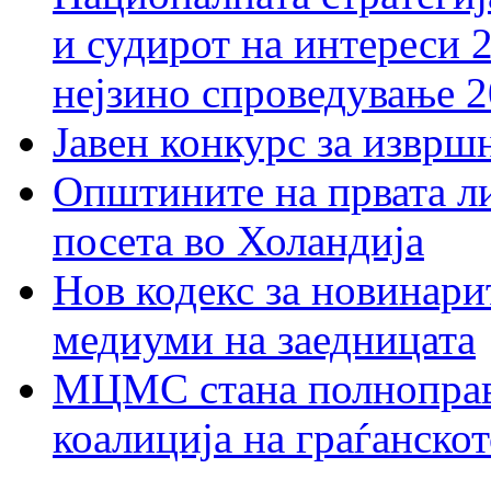
и судирот на интереси 
нејзино спроведување 
Јавен конкурс за изврш
Општините на првата ли
посета во Холандија
Нов кодекс за новинарит
медиуми на заедницата
МЦМС стана полноправн
коалиција на граѓанск