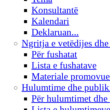
Konsultantë
Kalendari
Deklaruan...
Ngritja e vetëdijes dhe
Për fushatat
Lista e fushatave
Materiale promovue
Hulumtime dhe publi
Për hulumtimet dhe
Lista e hulumtimev