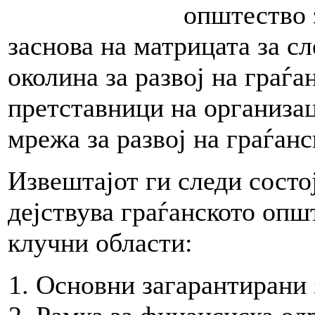
општество 
заснова на матрицата за с
околина за развој на граѓа
претставници на организа
мрежа за развој на граѓа
Извештајот ги следи состој
дејствува граѓанското опш
клучни области:
Основни загарантирани 