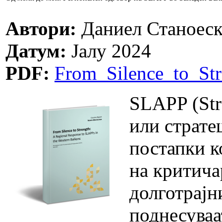
Автори:
Даниел Станоеск
Датум:
Јалу 2024
PDF:
From_Silence_to_St
SLAPP (Stra
или страте
постапки к
на критича
долготрајн
поднесуваа