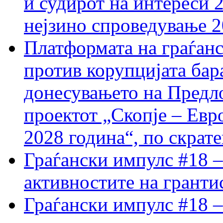
и судирот на интереси 
нејзино спроведување 
Платформата на граѓанс
против корупцијата бар
донесувањето на Предло
проектот „Скопје – Евр
2028 година“, по скрат
Граѓански импулс #18 –
активностите на гранти
Граѓански импулс #18 –