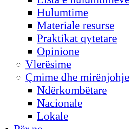
Hulumtime
Materiale resurse
Praktikat qytetare
Opinione
Vlerësime
Çmime dhe mirënjohj
Ndërkombëtare
Nacionale
Lokale
Për ne