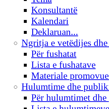
Konsultantë
Kalendari
Deklaruan...
Ngritja e vetëdijes dhe
Për fushatat
Lista e fushatave
Materiale promovue
Hulumtime dhe publi
Për hulumtimet dhe
Lista e hulumtimev