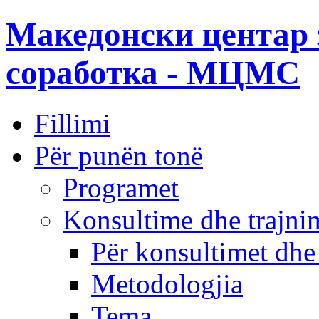
Македонски центар 
соработка - МЦМС
Fillimi
Për punën tonë
Programet
Konsultime dhe trajni
Për konsultimet dhe
Metodologjia
Tema