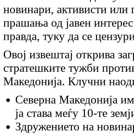
новинари, активисти или 
прашања од јавен интерес
правда, туку да се цензур
Овој извештај открива за
стратешките тужби против
Македонија. Клучни наоди
Северна Македонија им
ја става меѓу 10-те зем
Здружението на новина