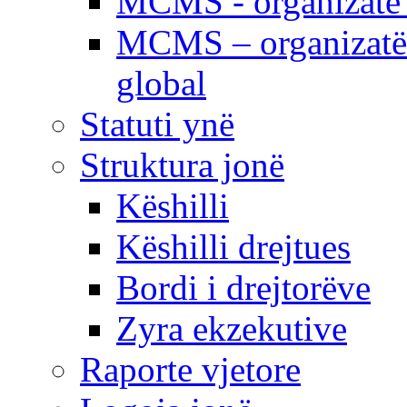
MCMS - organizatë e
MCMS – organizatë 
global
Statuti ynë
Struktura jonë
Këshilli
Këshilli drejtues
Bordi i drejtorëve
Zyra ekzekutive
Raporte vjetore