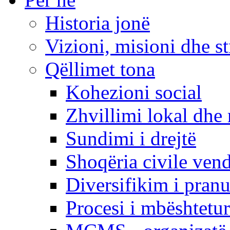
Historia jonë
Vizioni, misioni dhe st
Qëllimet tona
Kohezioni social
Zhvillimi lokal dhe 
Sundimi i drejtë
Shoqëria civile ven
Diversifikim i pranu
Procesi i mbështetur