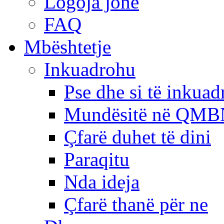
Logoja jonë
FAQ
Mbështetje
Inkuadrohu
Pse dhe si të inkua
Mundësitë në QMB
Çfarë duhet të dini
Paraqitu
Nda ideja
Çfarë thanë për ne