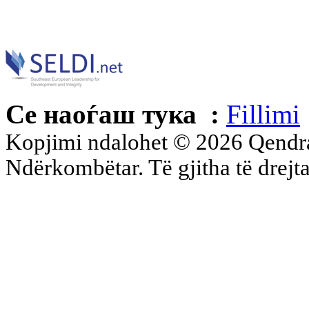
Се наоѓаш тука :
Fillimi
Kopjimi ndalohet © 2026 Qend
Ndërkombëtar. Të gjitha të drejta