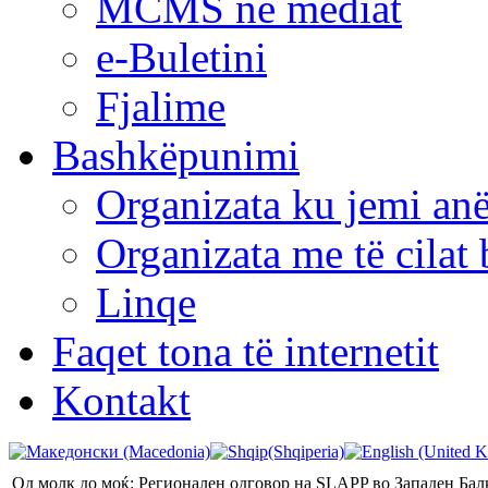
MCMS në mediat
e-Buletini
Fjalime
Bashkëpunimi
Organizata ku jemi anë
Organizata me të cila
Linqe
Faqet tona të internetit
Kontakt
Од молк до моќ: Регионален одговор на SLAPP во Западен Бал