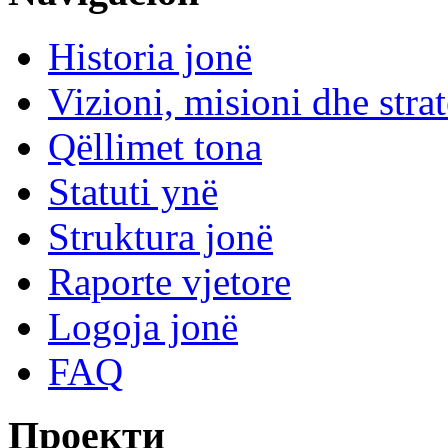
Historia jonë
Vizioni, misioni dhe strat
Qëllimet tona
Statuti ynë
Struktura jonë
Raporte vjetore
Logoja jonë
FAQ
Проекти